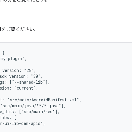
adle の例をご覧ください。
 の例をご覧ください。
 {
"my-plugin",
k_version: "28",
_sdk_version: "30",
ags: ["--shared-lib"],
rsion: "current",
st: "src/main/AndroidManifest.xml",
["src/main/java/**/*.java"],
ce_dirs: ["src/main/res"],
libs: [
ar-ui-lib-oem-apis",