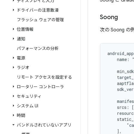
Soong と Gr
ディスプレイと入力
ドライバーの注意散漫
Soong
フラッシュ ウェアの管理
位置情報
次の Soong
通知
パフォーマンスの分析
android_app
電源
    name: 
ラジオ
    min_sd
リモート アクセスを設定する
    target
    aaptfl
ロータリー コントローラ
    sdk_ve
セキュリティ
    manife
システム UI
    srcs: 
    resour
時間
    static_
バンドルされていないアプリ
        "c
    ],