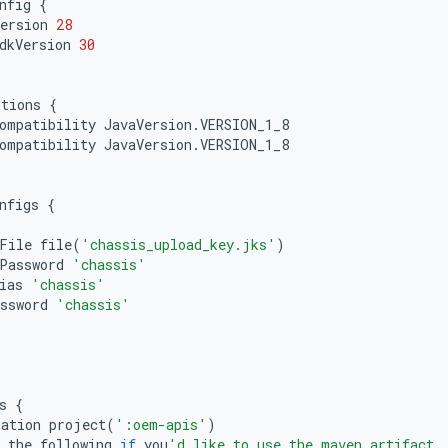
nfig
{
ersion
28
dkVersion
30
ptions
{
ompatibility
JavaVersion
.
VERSION_1_8
ompatibility
JavaVersion
.
VERSION_1_8
nfigs
{
File
file
(
'chassis_upload_key.jks'
)
Password
'chassis'
ias
'chassis'
ssword
'chassis'
s
{
tation
project
(
':oem-apis'
)
the
following
if
you
'd like to use the maven artifact