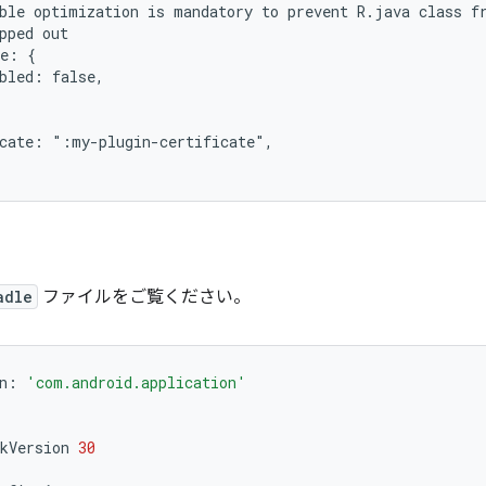
ble optimization is mandatory to prevent R.java class f
pped out
ze: {
bled: false,
icate: ":my-plugin-certificate",
adle
ファイルをご覧ください。
n
:
'com.android.application'
kVersion
30