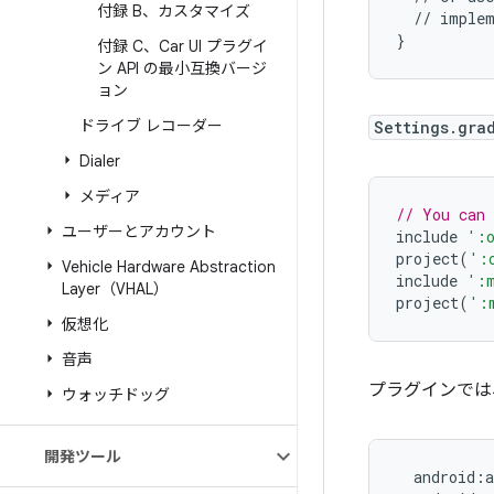
付録 B、カスタマイズ
//
implem
}
付録 C、Car UI プラグイ
ン API の最小互換バージ
ョン
ドライブ レコーダー
Settings.gra
Dialer
メディア
// You can
ユーザーとアカウント
include
':
project
(
':
Vehicle Hardware Abstraction
include
':m
Layer（VHAL）
project
(
':
仮想化
音声
プラグインでは
ウォッチドッグ
開発ツール