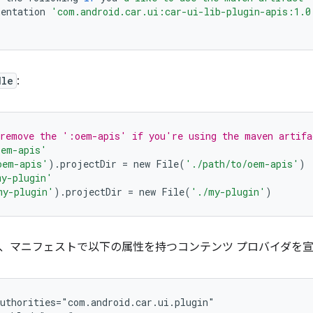
entation
'com.android.car.ui:car-ui-lib-plugin-apis:1.0
dle
:
 remove the ':oem-apis' if you're using the maven artifa
oem-apis'
oem-apis'
).
projectDir
=
new
File
(
'./path/to/oem-apis'
)
y-plugin'
my-plugin'
).
projectDir
=
new
File
(
'./my-plugin'
)
、マニフェストで以下の属性を持つコンテンツ プロバイダを