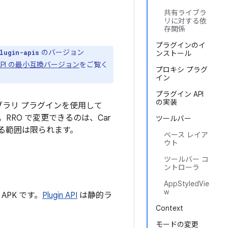
共有ライブラ
リに対する依
存関係
プラグインのイ
のバージョン
lugin-apis
ンストール
 API の最小互換バージョン
をご覧く
プロキシ プラグ
イン
プラグイン API
の実装
ブラリ プラグイン
を使用して
RRO で変更できるのは、Car
ツールバー
きる範囲は限られます。
ベース レイア
ウト
ツールバー コ
ントローラ
AppStyledVie
w
PK です。
Plugin API
は静的ラ
Context
モードの変更