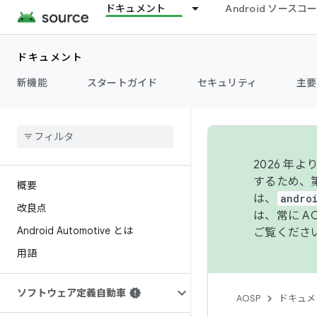
ドキュメント
Android ソース
ドキュメント
新機能
スタートガイド
セキュリティ
主要
2026 
するため、第
概要
は、
andro
改良点
は、常に 
Android Automotive とは
ご覧くださ
用語
ソフトウェア定義自動車
AOSP
ドキュメ