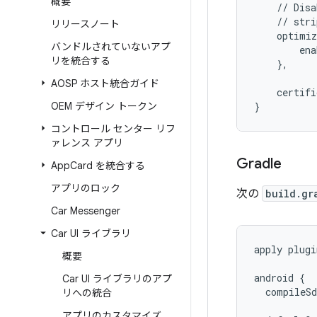
概要
    // Disa
    // stri
リリースノート
    optimi
バンドルされていないアプ
        ena
リを統合する
    },
AOSP ホスト統合ガイド
    certif
OEM デザイン トークン
}
コントロール センター リフ
ァレンス アプリ
Gradle
App
Card を統合する
アプリのロック
次の
build.gr
Car Messenger
Car UI ライブラリ
apply
plugi
概要
android
{
Car UI ライブラリのアプ
compileSd
リへの統合
アプリのカスタマイズ