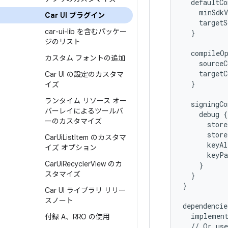
defaultCo
minSdkV
Car UI プラグイン
targetS
car-ui-lib を含むパッケー
}
ジのリスト
compileO
カスタム フォントの追加
sourceC
targetC
Car UI の設定のカスタマ
}
イズ
ランタイム リソース オー
signingCo
バーレイによるツールバ
debug
{
ーのカスタマイズ
store
store
Car
Ui
List
Item のカスタマ
keyAl
イズ オプション
keyPa
Car
Ui
Recycler
View のカ
}
スタマイズ
}
}
Car UI ライブラリ リリー
スノート
dependencie
implemen
付録 A、RRO の使用
//
Or
use