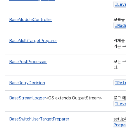
ILevel
BaseModuleController
모듈을 실
IModul
BaseMultiTargetPreparer
객체를 사
기본 구현
BasePostProcessor
모든 구현
다.
IRetry
BaseRetryDecision
BaseStreamLogger
<OS extends OutputStream>
로그 메시
ILevel
BaseSwitchUserTargetPreparer
setUp
Prepare