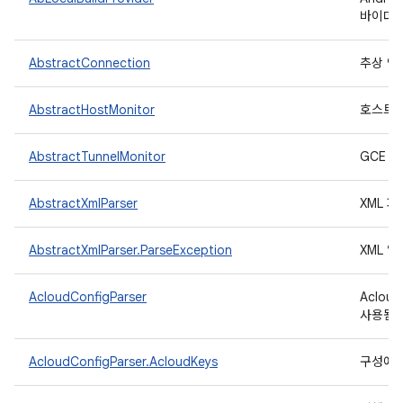
바이더
AbstractConnection
추상 연
AbstractHostMonitor
호스트 
AbstractTunnelMonitor
GCE 
AbstractXmlParser
XML 
AbstractXmlParser.ParseException
XML 
AcloudConfigParser
Aclo
사용됨)
AcloudConfigParser.AcloudKeys
구성에서