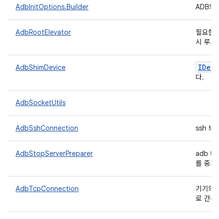
AdbInitOptions.Builder
ADB의
AdbRootElevator
필요한 
시 루트
IDevi
AdbShimDevice
다.
AdbSocketUtils
AdbSshConnection
ssh 브
AdbStopServerPreparer
adb 
를 중지
AdbTcpConnection
기기의 
로 간주