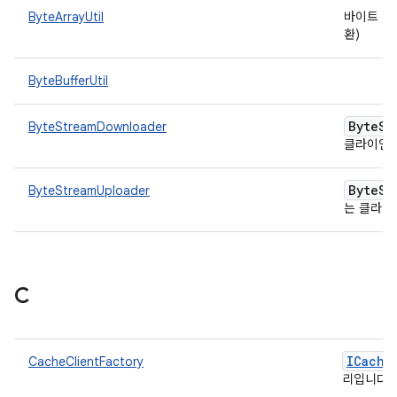
ByteArrayUtil
바이트 배
환)
ByteBufferUtil
Byte
St
ByteStreamDownloader
클라이언
Byte
St
ByteStreamUploader
는 클라
C
ICache
CacheClientFactory
리입니다.