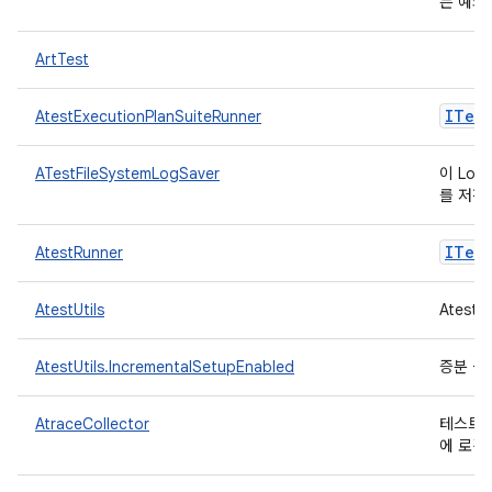
는 예외
ArtTest
ITest
AtestExecutionPlanSuiteRunner
ATestFileSystemLogSaver
이 Log
를 저장
ITest
AtestRunner
AtestUtils
Ates
AtestUtils.IncrementalSetupEnabled
증분 설
AtraceCollector
테스트 
에 로