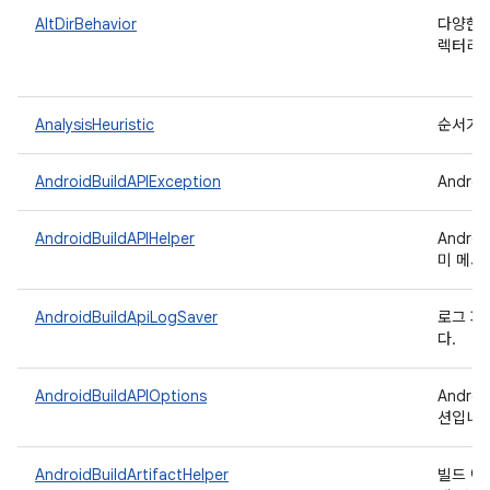
AltDirBehavior
다양한 
렉터리 
AnalysisHeuristic
순서가 
AndroidBuildAPIException
Andro
AndroidBuildAPIHelper
Andr
미 메서
AndroidBuildApiLogSaver
로그 파
다.
AndroidBuildAPIOptions
Andro
션입니다
AndroidBuildArtifactHelper
빌드 아티