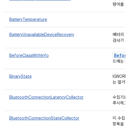
령어를 트
BatteryTemperature
BatteryUnavailableDeviceRecovery
배터리 잔
검사기
Before
BeforeClassWithInfo
T
드에는
BinaryState
IGNORE
는 열거형
BluetoothConnectionLatencyCollector
수집기는 
푸시하고 
BluetoothConnectionStateCollector
이 수집기는 
항목을 수