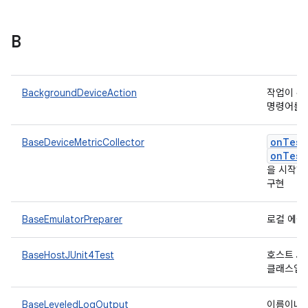
B
BackgroundDeviceAction
작업이 취
명령어를 
onTest
BaseDeviceMetricCollector
onTest
을 시작하
구현
BaseEmulatorPreparer
로컬 에뮬
BaseHostJUnit4Test
호스트 J
클래스입
BaseLeveledLogOutput
이름이나 