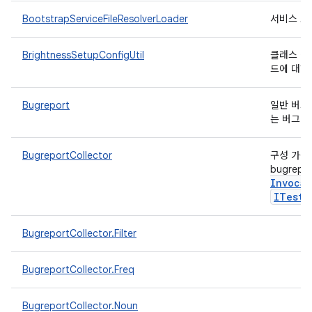
BootstrapServiceFileResolverLoader
서비스 로
BrightnessSetupConfigUtil
클래스 경로
드에 대한
Bugreport
일반 버그 
는 버그 
BugreportCollector
구성 가능한
bugrep
Invocat
ITest
I
BugreportCollector.Filter
BugreportCollector.Freq
BugreportCollector.Noun