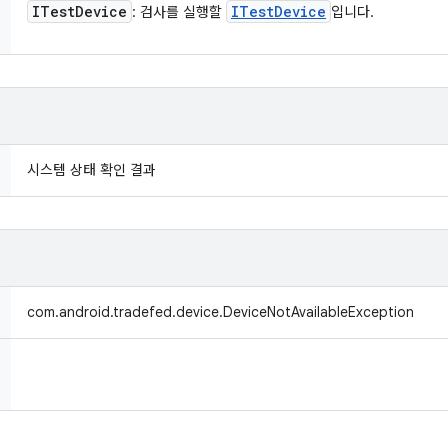
ITest
Device
ITest
Device
: 검사를 실행할
입니다.
시스템 상태 확인 결과
com.android.tradefed.device.DeviceNotAvailableException