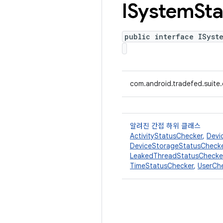
ISystem
Sta
public interface ISyst
com.android.tradefed.suite
알려진 간접 하위 클래스
ActivityStatusChecker
,
Devi
DeviceStorageStatusCheck
LeakedThreadStatusChecke
TimeStatusChecker
,
UserCh