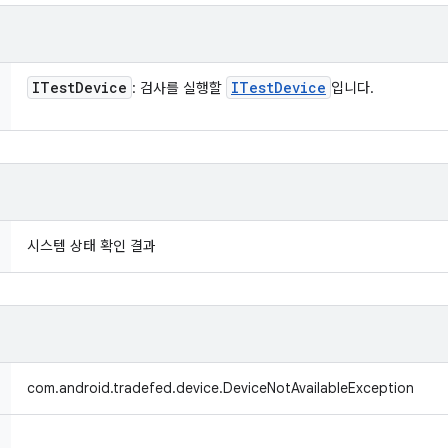
ITest
Device
ITest
Device
: 검사를 실행할
입니다.
시스템 상태 확인 결과
com.android.tradefed.device.DeviceNotAvailableException