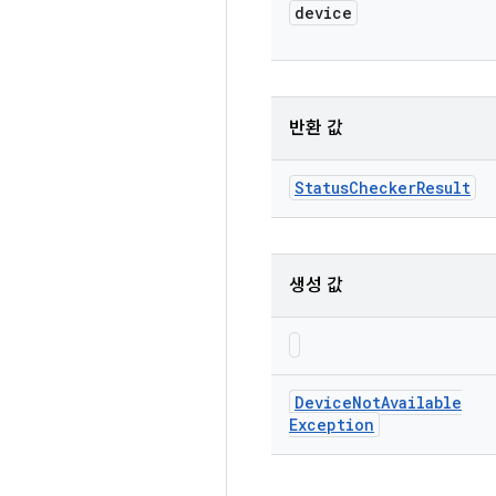
device
반환 값
Status
Checker
Result
생성 값
Device
Not
Available
Exception