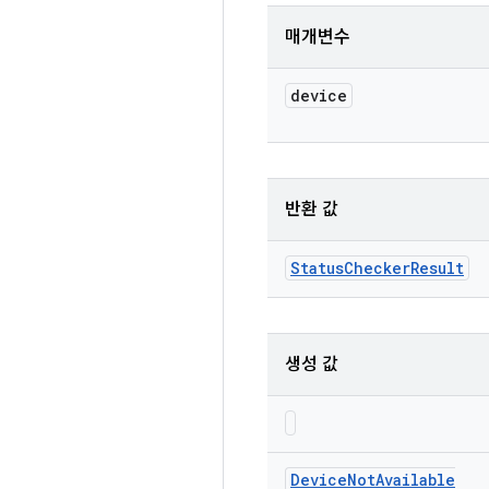
매개변수
device
반환 값
Status
Checker
Result
생성 값
Device
Not
Available