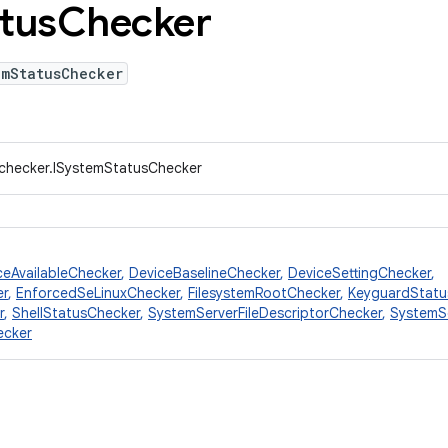
tus
Checker
emStatusChecker
.checker.ISystemStatusChecker
ceAvailableChecker
,
DeviceBaselineChecker
,
DeviceSettingChecker
,
er
,
EnforcedSeLinuxChecker
,
FilesystemRootChecker
,
KeyguardStatu
r
,
ShellStatusChecker
,
SystemServerFileDescriptorChecker
,
SystemS
ecker