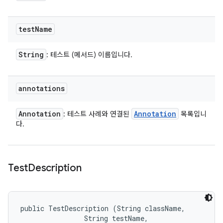
test
Name
String
: 테스트 (메서드) 이름입니다.
annotations
Annotation
Annotation
: 테스트 사례와 연결된
목록입니
다.
Test
Description
public TestDescription (String className, 

                String testName, 
