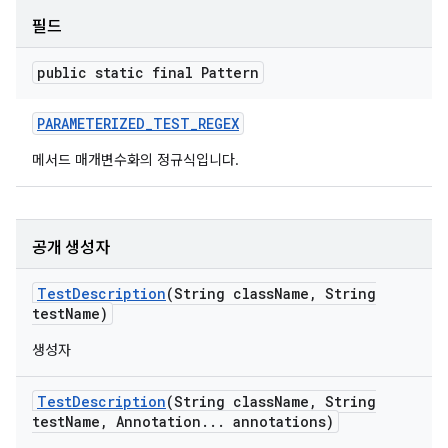
필드
public static final Pattern
PARAMETERIZED
_
TEST
_
REGEX
메서드 매개변수화의 정규식입니다.
공개 생성자
Test
Description
(String class
Name
,
String
test
Name)
생성자
Test
Description
(String class
Name
,
String
test
Name
,
Annotation
.
.
.
annotations)