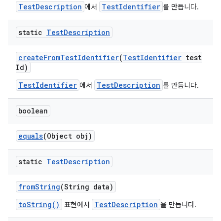
TestDescription
TestIdentifier
에서
를 만듭니다.
static
Test
Description
create
From
Test
Identifier
(
Test
Identifier
test
Id)
TestIdentifier
TestDescription
에서
를 만듭니다.
boolean
equals
(Object obj)
static
Test
Description
from
String
(String data)
toString()
TestDescription
표현에서
을 만듭니다.