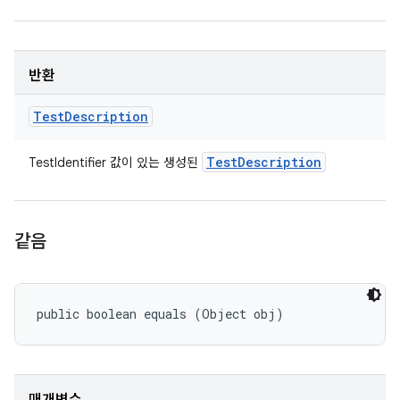
반환
Test
Description
Test
Description
TestIdentifier 값이 있는 생성된
같음
public boolean equals (Object obj)