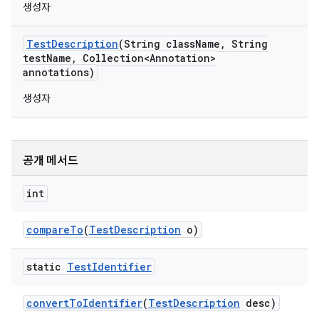
생성자
Test
Description
(String class
Name
,
String
test
Name
,
Collection<Annotation>
annotations)
생성자
공개 메서드
int
compare
To
(
Test
Description
o)
static
Test
Identifier
convert
To
Identifier
(
Test
Description
desc)