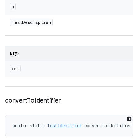
o
Test
Description
반환
int
convert
To
Identifier
public static 
TestIdentifier
 convertToIdentifier (