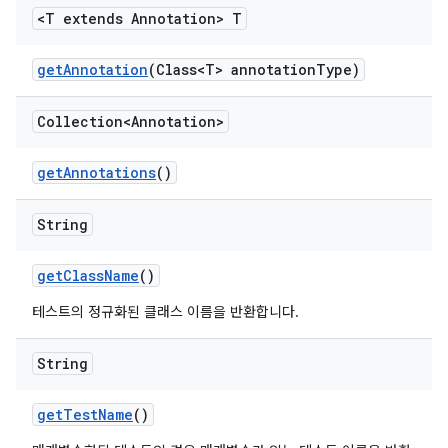
<T extends Annotation> T
get
Annotation
(Class<T> annotation
Type)
Collection<Annotation>
get
Annotations
()
String
get
Class
Name
()
테스트의 정규화된 클래스 이름을 반환합니다.
String
get
Test
Name
()