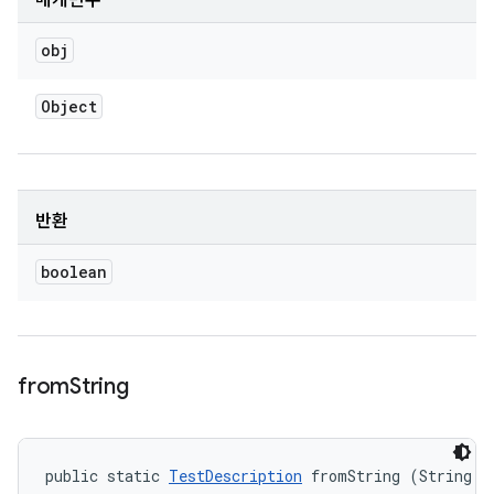
매개변수
obj
Object
반환
boolean
from
String
public static 
TestDescription
 fromString (String d