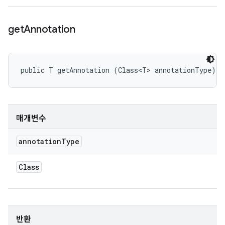
get
Annotation
public T getAnnotation (Class<T> annotationType)
매개변수
annotation
Type
Class
반환