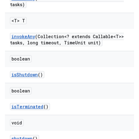
tasks)
<T> T
invoke
Any
(Collection<? extends Callable<T>>
tasks
,
long timeout
,
Time
Unit unit)
boolean
is
Shutdown
()
boolean
is
Terminated
()
void
shutdown
()