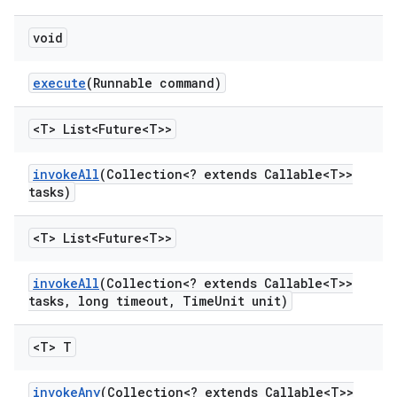
void
execute
(Runnable command)
<T> List<Future<T>>
invoke
All
(Collection<? extends Callable<T>>
tasks)
<T> List<Future<T>>
invoke
All
(Collection<? extends Callable<T>>
tasks
,
long timeout
,
Time
Unit unit)
<T> T
invoke
Any
(Collection<? extends Callable<T>>