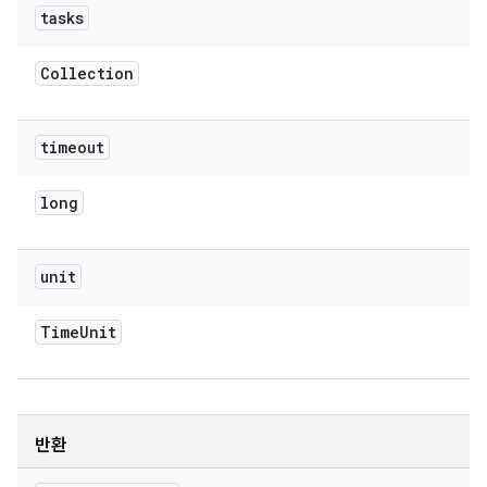
tasks
Collection
timeout
long
unit
Time
Unit
반환