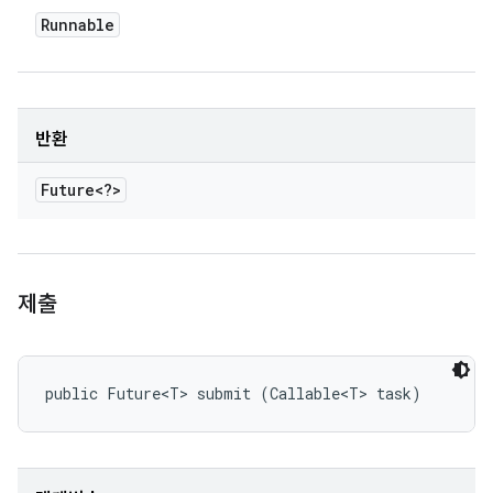
Runnable
반환
Future<?>
제출
public Future<T> submit (Callable<T> task)