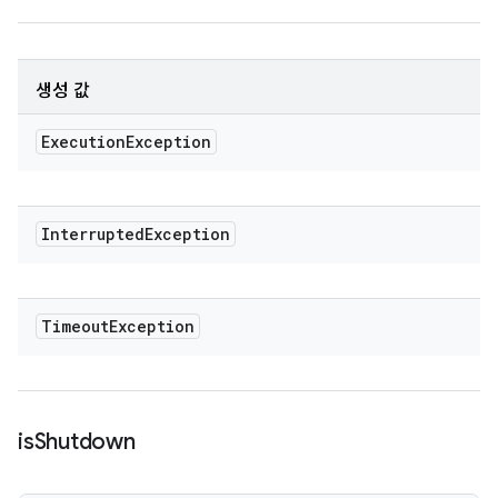
생성 값
Execution
Exception
Interrupted
Exception
Timeout
Exception
is
Shutdown