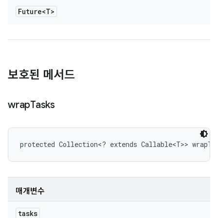
Future<T>
보호된 메서드
wrap
Tasks
protected Collection<? extends Callable<T>> wrapTa
매개변수
tasks