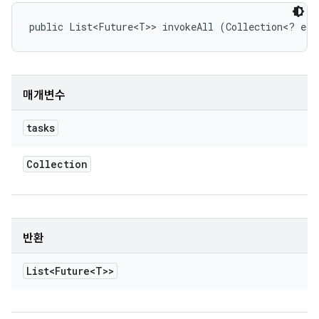
public List<Future<T>> invokeAll (Collection<? ext
매개변수
tasks
Collection
반환
List<Future<T>>