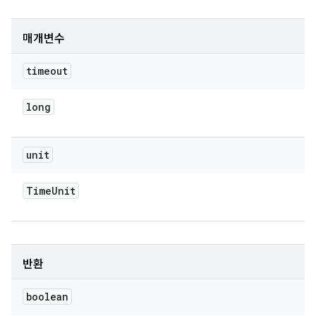
매개변수
timeout
long
unit
Time
Unit
반환
boolean