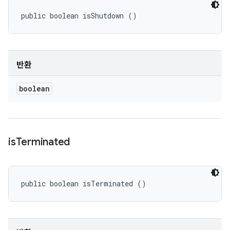
public boolean isShutdown ()
반환
boolean
is
Terminated
public boolean isTerminated ()