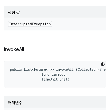
생성 값
Interrupted
Exception
invoke
All
public List<Future<T>> invokeAll (Collection<? exte
                long timeout, 

                TimeUnit unit)
매개변수