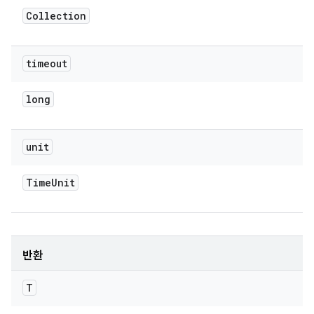
Collection
timeout
long
unit
Time
Unit
반환
T