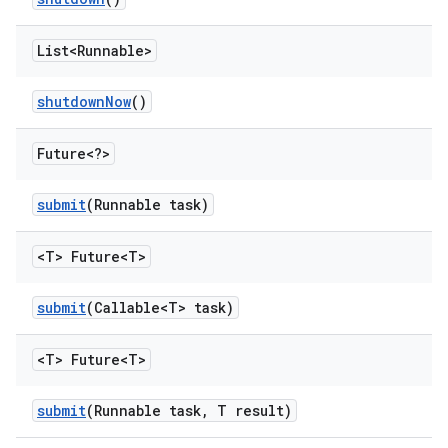
List<Runnable>
shutdown
Now
()
Future<?>
submit
(Runnable task)
<T> Future<T>
submit
(Callable<T> task)
<T> Future<T>
submit
(Runnable task
,
T result)