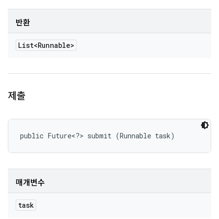
반환
List<Runnable>
제출
public Future<?> submit (Runnable task)
매개변수
task