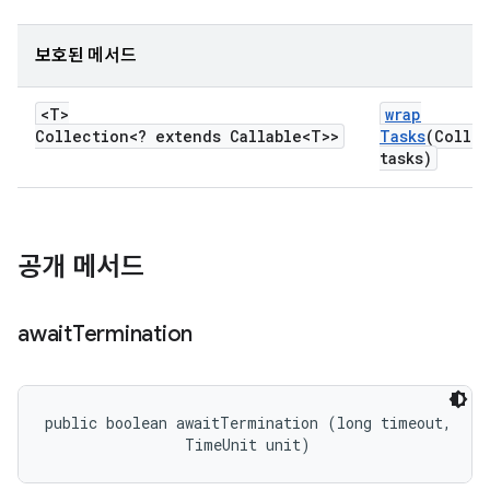
보호된 메서드
<T>
wrap
Collection<? extends Callable<T>>
Tasks
(Collec
tasks)
공개 메서드
await
Termination
public boolean awaitTermination (long timeout, 

                TimeUnit unit)