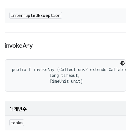
Interrupted
Exception
invoke
Any
public T invokeAny (Collection<? extends Callable<T
                long timeout, 

                TimeUnit unit)
매개변수
tasks