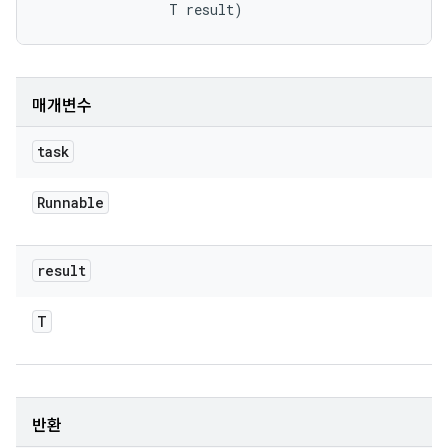
                T result)
매개변수
task
Runnable
result
T
반환