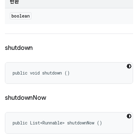
반환
boolean
shutdown
public void shutdown ()
shutdown
Now
public List<Runnable> shutdownNow ()