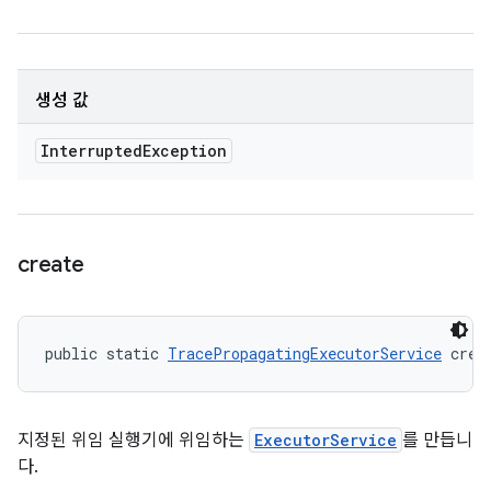
생성 값
Interrupted
Exception
create
public static 
TracePropagatingExecutorService
 crea
지정된 위임 실행기에 위임하는
ExecutorService
를 만듭니
다.