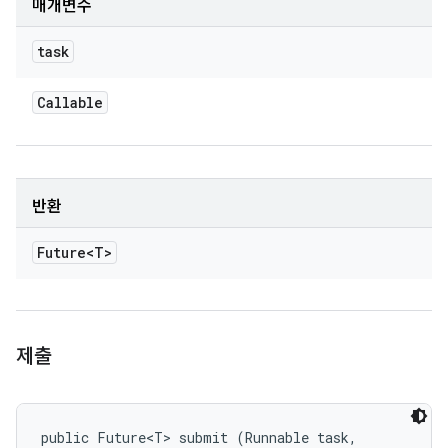
매개변수
task
Callable
반환
Future<T>
제출
public Future<T> submit (Runnable task, 
