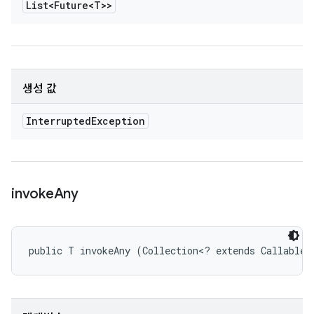
List<Future<T>>
생성 값
Interrupted
Exception
invoke
Any
public T invokeAny (Collection<? extends Callable<