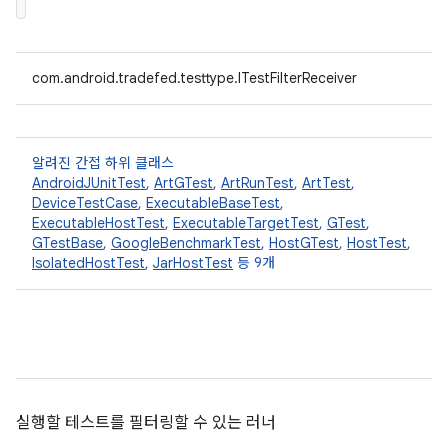
com.android.tradefed.testtype.ITestFilterReceiver
알려진 간접 하위 클래스
AndroidJUnitTest
,
ArtGTest
,
ArtRunTest
,
ArtTest
,
DeviceTestCase
,
ExecutableBaseTest
,
ExecutableHostTest
,
ExecutableTargetTest
,
GTest
,
GTestBase
,
GoogleBenchmarkTest
,
HostGTest
,
HostTest
,
IsolatedHostTest
,
JarHostTest
등 9개
실행할 테스트를 필터링할 수 있는 러너