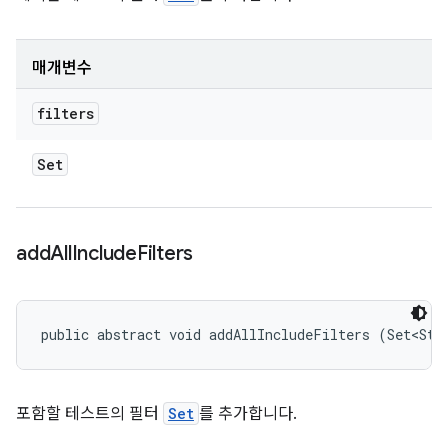
매개변수
filters
Set
add
All
Include
Filters
public abstract void addAllIncludeFilters (Set<Str
포함할 테스트의 필터
Set
를 추가합니다.