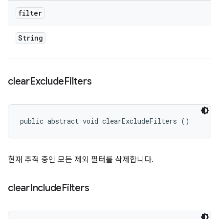
filter
String
clear
Exclude
Filters
public abstract void clearExcludeFilters ()
현재 추적 중인 모든 제외 필터를 삭제합니다.
clear
Include
Filters