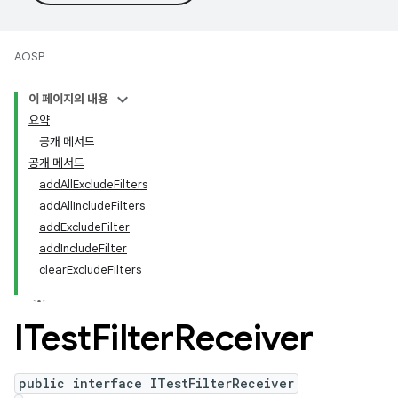
AOSP
이 페이지의 내용
요약
공개 메서드
공개 메서드
addAllExcludeFilters
addAllIncludeFilters
addExcludeFilter
addIncludeFilter
clearExcludeFilters
ITest
Filter
Receiver
public interface ITestFilterReceiver