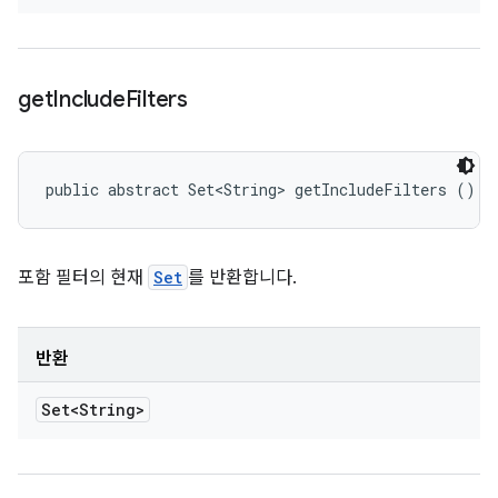
get
Include
Filters
public abstract Set<String> getIncludeFilters ()
포함 필터의 현재
Set
를 반환합니다.
반환
Set<String>