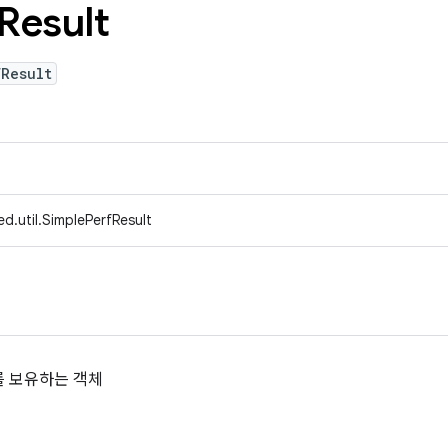
Result
fResult
d.util.SimplePerfResult
과를 보유하는 객체