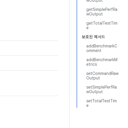
wOutput
getSimplePerfRa
wOutput
getTotalTestTim
e
보호된 메서드
addBenchmarkC
omment
addBenchmarkM
etrics
setCommandRaw
Output
setSimplePerfRa
wOutput
setTotalTestTim
e