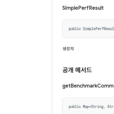
Simple
Perf
Result
public SimplePerfResu
생성자
공개 메서드
get
Benchmark
Comme
public Map<String, St