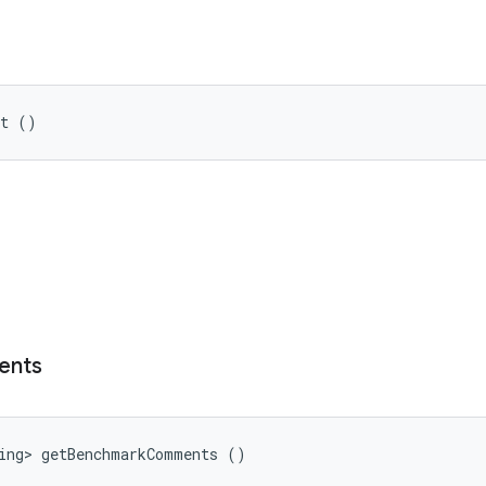
lt ()
nts
ring> getBenchmarkComments ()