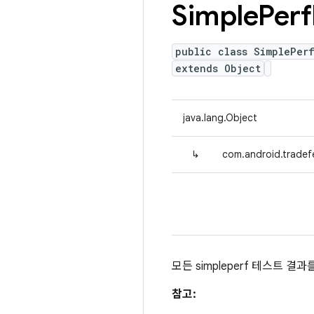
Simple
Perf
public class SimplePer
extends Object
java.lang.Object
↳
com.android.tradefe
모든 simpleperf 테스트 결
참고: