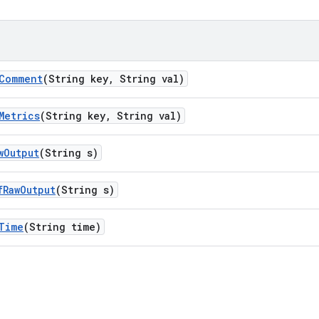
Comment
(String key
,
String val)
Metrics
(String key
,
String val)
w
Output
(String s)
f
Raw
Output
(String s)
Time
(String time)