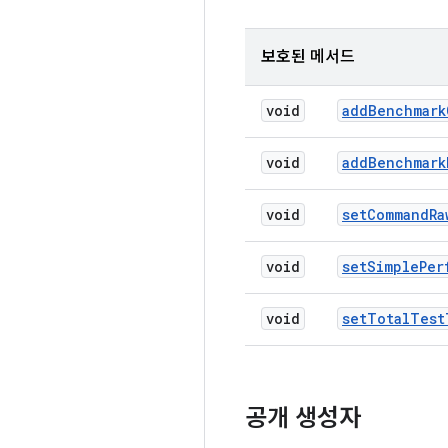
보호된 메서드
void
add
Benchmark
void
add
Benchmark
void
set
Command
Ra
void
set
Simple
Per
void
set
Total
Test
공개 생성자