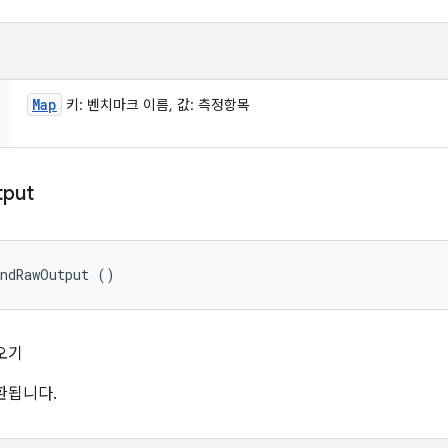
Map
키: 벤치마크 이름, 값: 측정항목
tput
andRawOutput ()
오기
환됩니다.