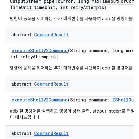
Output
Stream pipe
To
Error
,
long max
Timeout
For
Comm
Time
Unit time
Unit
,
int retry
Attempts)
명령어 동작을 제어하는 추가 매개변수를 사용하여 adb 셸 명령어를 실
abstract
Command
Result
execute
Shell
V2Command
(String command
,
long max
T
int retry
Attempts)
명령어 동작을 제어하는 추가 매개변수를 사용하여 adb 셸 명령어를 실
abstract
Command
Result
execute
Shell
V2Command
(String command
,
IShell
Outp
adb 셸 명령어를 실행하고 명령어 상태 출력, stdout, stderr로 적
미 메서드입니다.
abstract
Command
Result