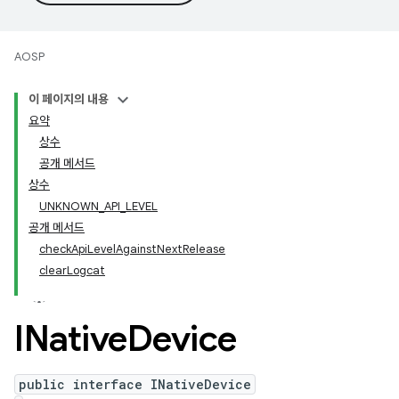
AOSP
이 페이지의 내용
요약
상수
공개 메서드
상수
UNKNOWN_API_LEVEL
공개 메서드
checkApiLevelAgainstNextRelease
clearLogcat
INative
Device
public interface INativeDevice