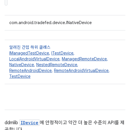
com.android.tradefed.device.INativeDevice
알려진 간접 하위 클래스
IManagedTestDevice
,
ITestDevice
,
LocalAndroidVirtualDevice
,
ManagedRemoteDevice
,
NativeDevice
,
NestedRemoteDevice
,
RemoteAndroidDevice
,
RemoteAndroidVirtualDevice
,
TestDevice
ddmlib
IDevice
에 안정적이고 약간 더 높은 수준의 API를 제
공합니다.