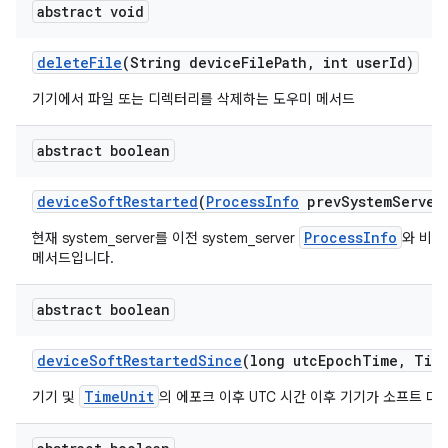
abstract void
delete
File
(String device
File
Path
,
int user
Id)
기기에서 파일 또는 디렉터리를 삭제하는 도우미 메서드
abstract boolean
device
Soft
Restarted
(
Process
Info
prev
System
Server
ProcessInfo
현재 system_server를 이전 system_server
와 비교
메서드입니다.
abstract boolean
device
Soft
Restarted
Since
(long utc
Epoch
Time
,
Tim
TimeUnit
기기 및
의 에포크 이후 UTC 시간 이후 기기가 소프트 