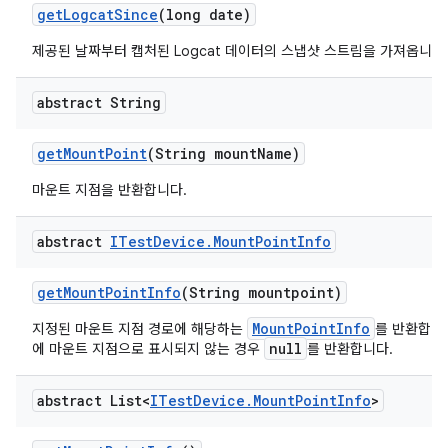
get
Logcat
Since
(long date)
제공된 날짜부터 캡처된 Logcat 데이터의 스냅샷 스트림을 가져옵니다
abstract String
get
Mount
Point
(String mount
Name)
마운트 지점을 반환합니다.
abstract
ITest
Device
.
Mount
Point
Info
get
Mount
Point
Info
(String mountpoint)
MountPointInfo
지정된 마운트 지점 경로에 해당하는
를 반환합니다
null
에 마운트 지점으로 표시되지 않는 경우
를 반환합니다.
abstract List<
ITest
Device
.
Mount
Point
Info
>