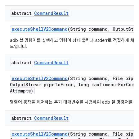
abstract
Command
Result
execute
Shell
V2Command
(String command
,
Output
Stre
adb 셸 명령어를 실행하고 명령어 상태 출력과 stderr로 적절하게 채
드입니다.
abstract
Command
Result
execute
Shell
V2Command
(String command
,
File pipe
A
Output
Stream pipe
To
Error
,
long max
Timeout
For
Comm
Attempts)
명령어 동작을 제어하는 추가 매개변수를 사용하여 adb 셸 명령어를 실
abstract
Command
Result
execute
Shell
V2Command
(String command
,
File pipe
A