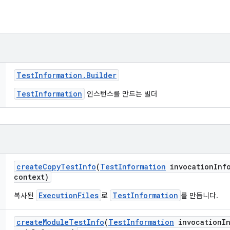
Test
Information
.
Builder
TestInformation
인스턴스를 만드는 빌더
create
Copy
Test
Info
(
Test
Information
invocation
Inf
context)
ExecutionFiles
TestInformation
복사된
로
를 만듭니다.
create
Module
Test
Info
(
Test
Information
invocation
I