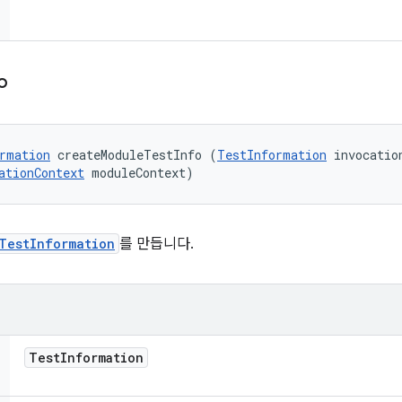
o
rmation
 createModuleTestInfo (
TestInformation
 invocation
ationContext
 moduleContext)
TestInformation
를 만듭니다.
Test
Information