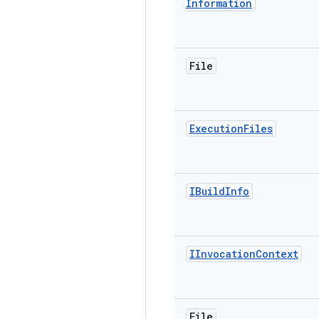
Information
File
Execution
Files
IBuild
Info
IInvocation
Context
File