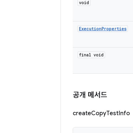
void
Execution
Properties
final void
공개 메서드
create
Copy
Test
Info