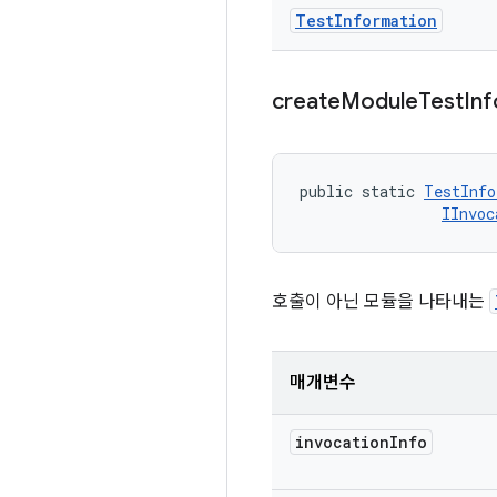
Test
Information
create
Module
Test
Inf
public static 
TestInfo
IInvoc
호출이 아닌 모듈을 나타내는
매개변수
invocation
Info