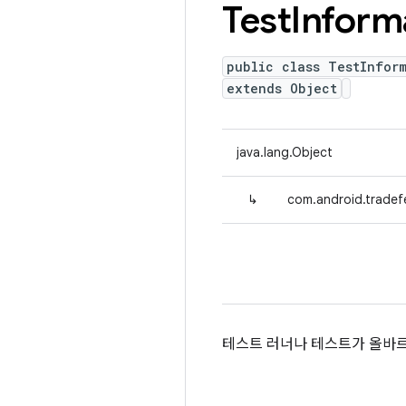
Test
Inform
public class TestInfor
extends Object
java.lang.Object
↳
com.android.tradefe
테스트 러너나 테스트가 올바르