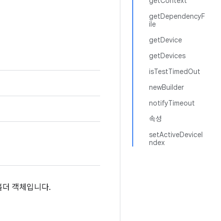
getContext
getDependencyF
ile
getDevice
getDevices
isTestTimedOut
newBuilder
notifyTimeout
속성
setActiveDeviceI
ndex
홀더 객체입니다.