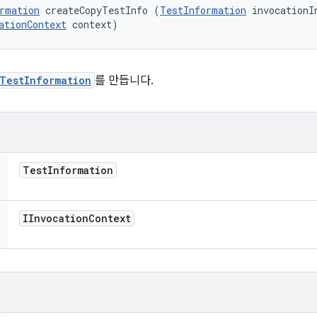
rmation
 createCopyTestInfo (
TestInformation
 invocationIn
ationContext
 context)
TestInformation
를 만듭니다.
Test
Information
IInvocation
Context