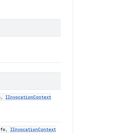
o
,
IInvocation
Context
nfo
,
IInvocation
Context