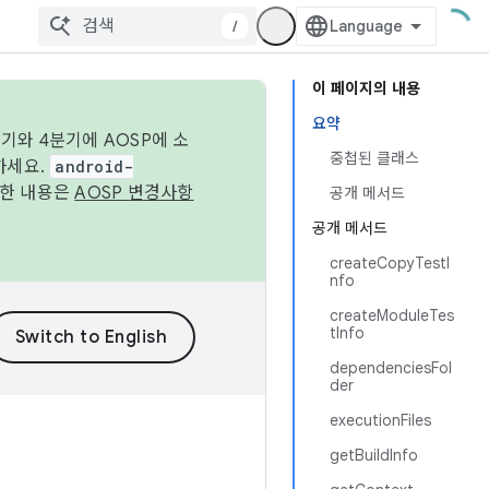
/
이 페이지의 내용
요약
기와 4분기에 AOSP에 소
중첩된 클래스
하세요.
android-
세한 내용은
AOSP 변경사항
공개 메서드
공개 메서드
createCopyTestI
nfo
createModuleTes
tInfo
dependenciesFol
der
executionFiles
getBuildInfo