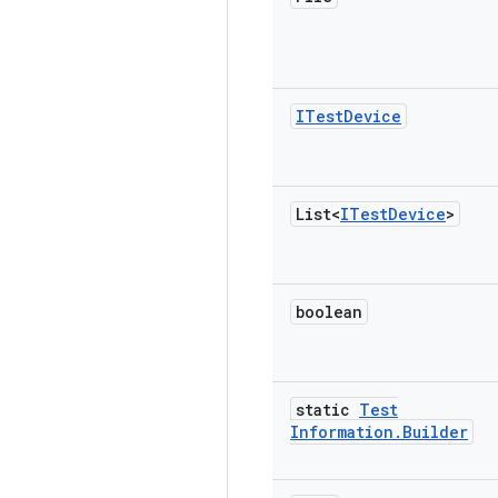
ITest
Device
List<
ITest
Device
>
boolean
static
Test
Information
.
Builder