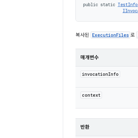
public static 
TestInfo
IInvoc
복사된
ExecutionFiles
로
매개변수
invocation
Info
context
반환