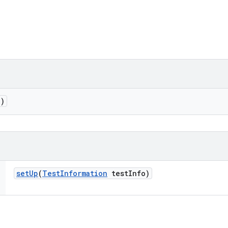
()
set
Up
(
Test
Information
test
Info)