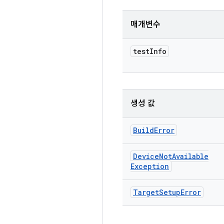
매개변수
test
Info
생성 값
Build
Error
Device
Not
Available
Exception
Target
Setup
Error