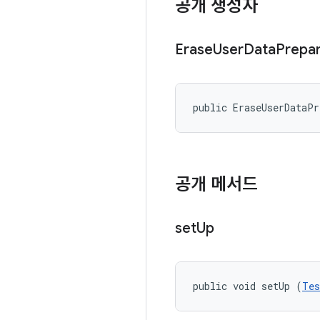
공개 생성자
Erase
User
Data
Prepa
public EraseUserDataP
공개 메서드
set
Up
public void setUp (
Tes