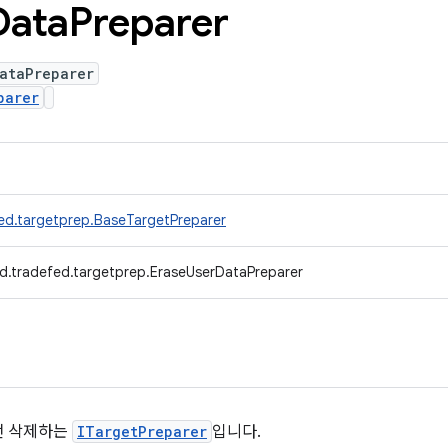
Data
Preparer
ataPreparer
parer
ed.targetprep.BaseTargetPreparer
d.tradefed.targetprep.EraseUserDataPreparer
전 삭제하는
ITargetPreparer
입니다.