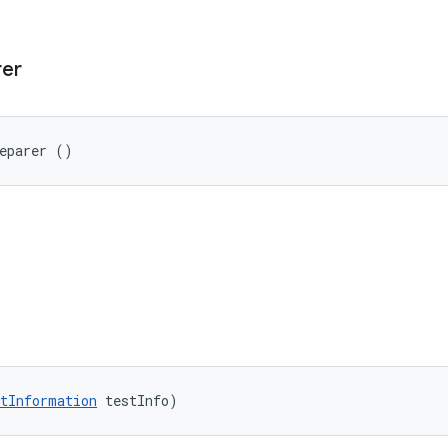
rer
reparer ()
tInformation
 testInfo)