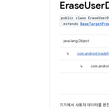
Erase
User
public class EraseUserD
extends
BaseTargetPre
java.lang.Object
↳
com.android.tradef
↳
com.androi
기기에서 사용자 데이터를 완