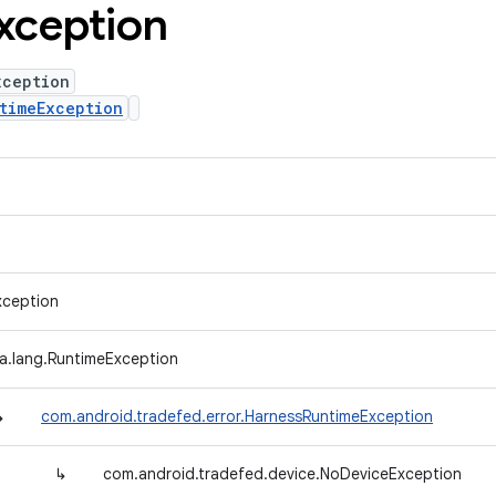
xception
xception
timeException
xception
va.lang.RuntimeException
↳
com.android.tradefed.error.HarnessRuntimeException
↳
com.android.tradefed.device.NoDeviceException