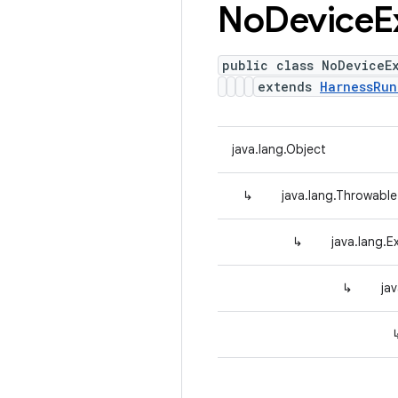
No
Device
E
public class NoDeviceE
extends
HarnessRun
java.lang.Object
↳
java.lang.Throwable
↳
java.lang.E
↳
ja