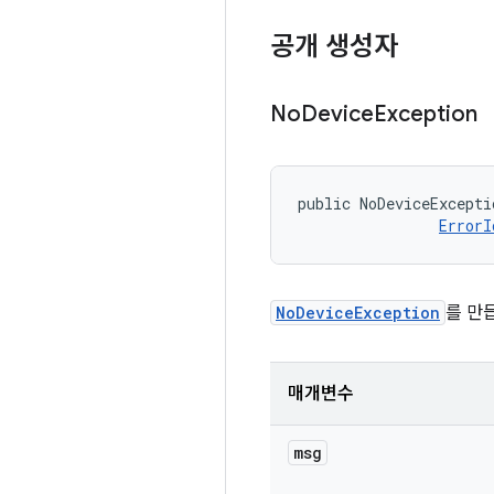
공개 생성자
No
Device
Exception
public NoDeviceExcepti
ErrorI
NoDeviceException
를 만
매개변수
msg