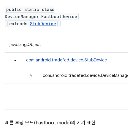
public static class
DeviceManager.FastbootDevice
extends
StubDevice
java.lang.Object
↳
com.android.tradefed.device.StubDevice
↳
com.android.tradefed.device.DeviceManager.
빠른 부팅 모드(Fastboot mode)의 기기 표현