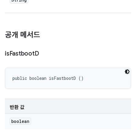
공개 메서드
is
Fastboot
D
public boolean isFastbootD ()
반환 값
boolean