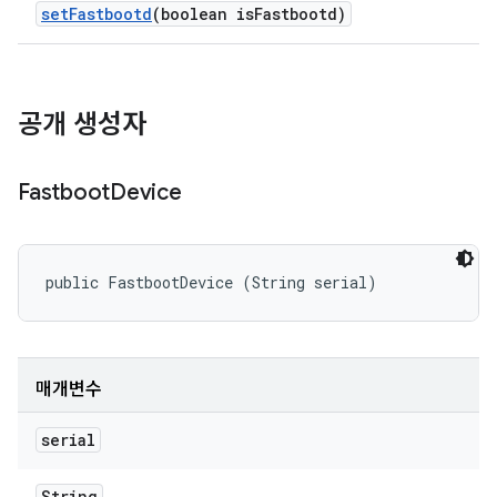
set
Fastbootd
(boolean is
Fastbootd)
공개 생성자
Fastboot
Device
public FastbootDevice (String serial)
매개변수
serial
String