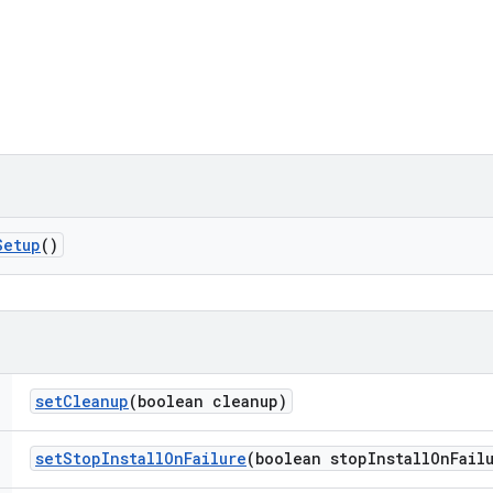
Setup
()
set
Cleanup
(boolean cleanup)
set
Stop
Install
On
Failure
(boolean stop
Install
On
Fail