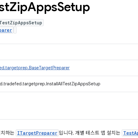
st
Zip
Apps
Setup
TestZipAppsSetup
parer
ed.targetprep.BaseTargetPreparer
d.tradefed.targetprep.InstallAllTestZipAppsSetup
 설치하는
ITargetPreparer
입니다. 개별 테스트 앱 설치는
TestA