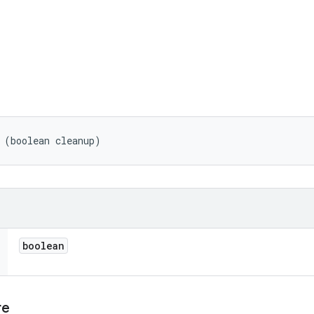
 (boolean cleanup)
boolean
re