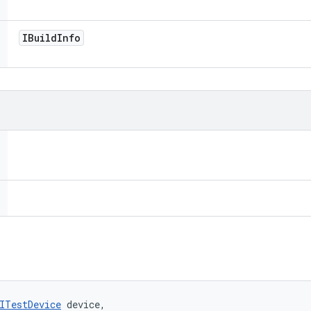
IBuild
Info
ITestDevice
 device, 
