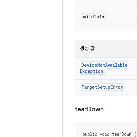
build
Info
생성 값
Device
Not
Available
Exception
Target
Setup
Error
tear
Down
public void tearDown (