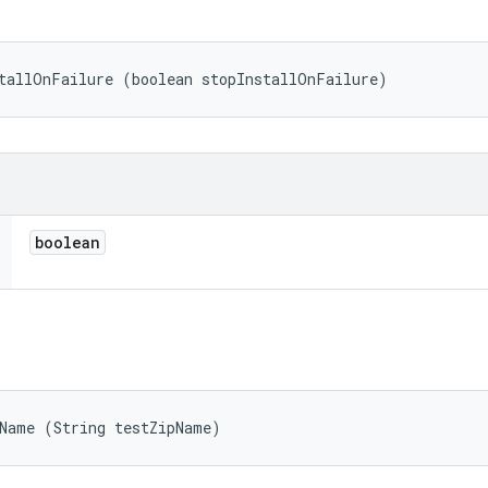
tallOnFailure (boolean stopInstallOnFailure)
boolean
pName (String testZipName)