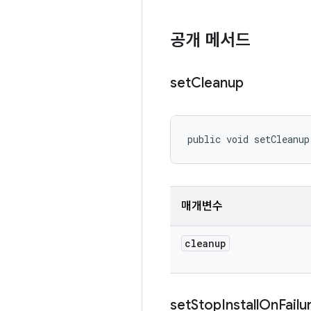
공개 메서드
set
Cleanup
public void setCleanup
매개변수
cleanup
set
Stop
Install
On
Failu