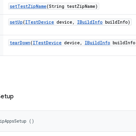
set
Test
Zip
Name
(String test
Zip
Name)
set
Up
(
ITest
Device
device
,
IBuild
Info
build
Info)
tear
Down
(
ITest
Device
device
,
IBuild
Info
build
Info
Setup
ipAppsSetup ()