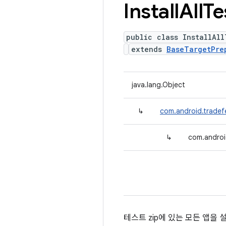
Install
All
Te
public class InstallAll
extends
BaseTargetPre
java.lang.Object
↳
com.android.tradef
↳
com.androi
테스트 zip에 있는 모든 앱을