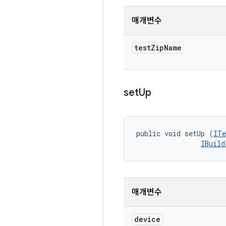
매개변수
test
Zip
Name
set
Up
public void setUp (
ITe
IBuild
매개변수
device