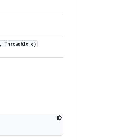
,
Throwable e)