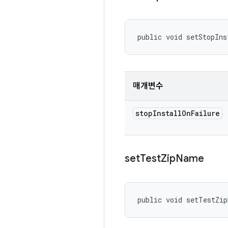
public void setStopIns
매개변수
stop
Install
On
Failure
set
Test
Zip
Name
public void setTestZi