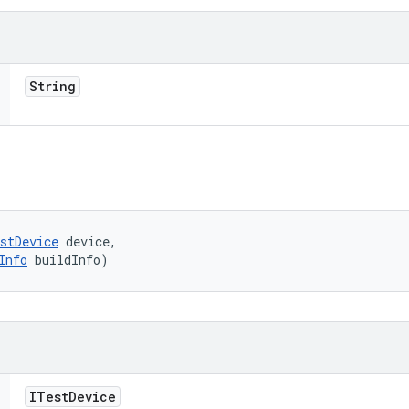
String
stDevice
 device, 

Info
 buildInfo)
ITest
Device