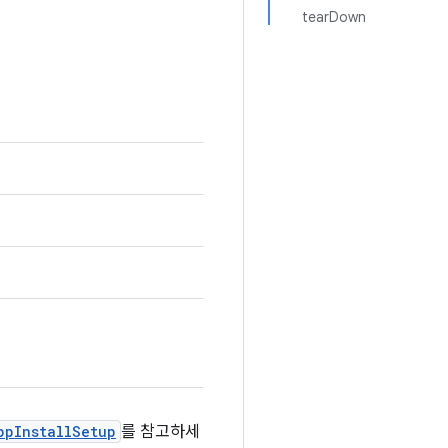
tearDown
ppInstallSetup
를 참고하세