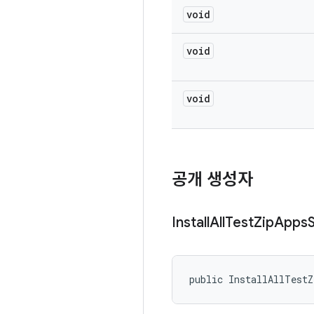
void
void
void
공개 생성자
Install
All
Test
Zip
Apps
public InstallAllTestZ