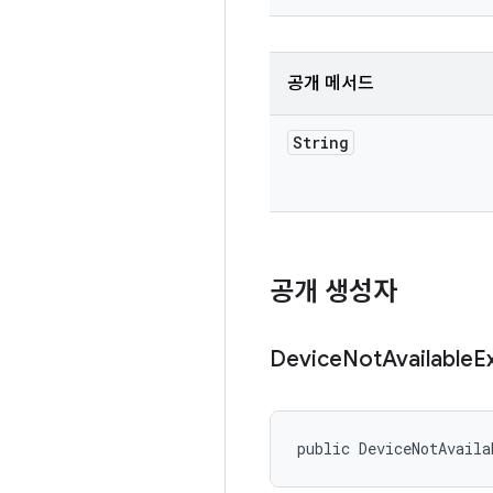
공개 메서드
String
공개 생성자
Device
Not
Available
E
public DeviceNotAvaila