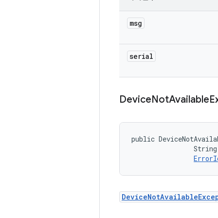
msg
serial
Device
Not
Available
E
public DeviceNotAvaila
                String
ErrorI
DeviceNotAvailableExce