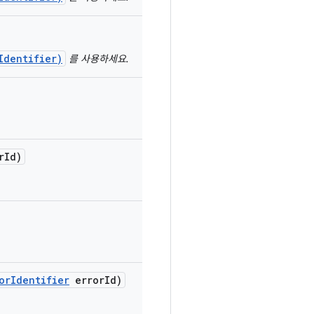
Identifier)
를 사용하세요.
r
Id)
or
Identifier
error
Id)