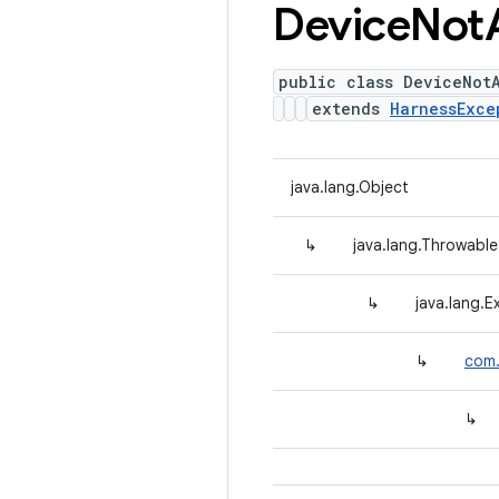
Device
Not
public class DeviceNot
extends
HarnessExce
java.lang.Object
↳
java.lang.Throwable
↳
java.lang.E
↳
com.
↳