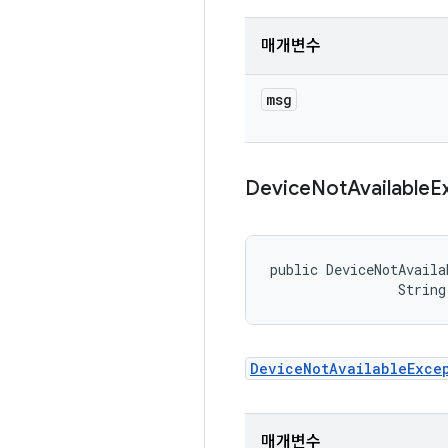
매개변수
msg
Device
Not
Available
E
public DeviceNotAvaila
                String
DeviceNotAvailableExce
매개변수