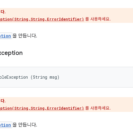
다.
를 사용하세요.
ption(String,String,ErrorIdentifier)
ption
을 만듭니다.
xception
bleException (String msg)
다.
를 사용하세요.
ption(String,String,ErrorIdentifier)
ption
을 만듭니다.