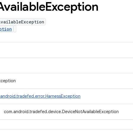
Available
Exception
AvailableException
ption
xception
android.tradefed.error.HarnessException
com.android.tradefed.device.DeviceNotAvailableException