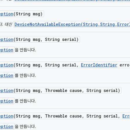
eption
(String msg)
DeviceNotAvailableException(String,String,Error
다. 대신
eption
(String msg
,
String serial)
eption
을 만듭니다.
eption
(String msg
,
String serial
,
Error
Identifier
erro
eption
를 만듭니다.
eption
(String msg
,
Throwable cause
,
String serial)
eption
를 만듭니다.
eption
(String msg
,
Throwable cause
,
String serial
,
Err
eption
을 만듭니다.