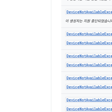
Device
Not
Available
Exc
이 생성자는 지원 중단되었습니
Device
Not
Available
Exc
DeviceNotAvailableExc
Device
Not
Available
Exc
DeviceNotAvailableExc
Device
Not
Available
Exc
DeviceNotAvailableExc
Device
Not
Available
Exc
DeviceNotAvailableExc