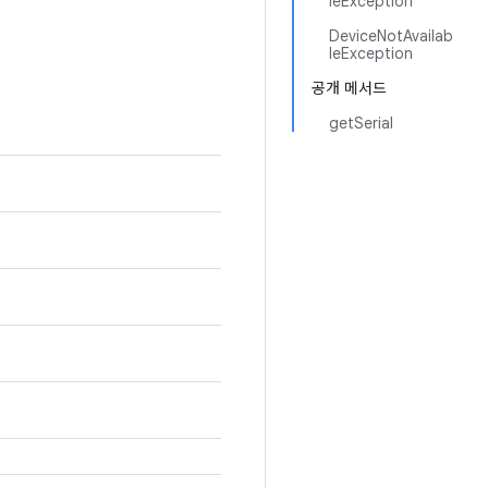
leException
DeviceNotAvailab
leException
공개 메서드
getSerial