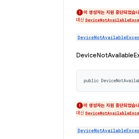
이 생성자는 지원 중단되었습니
대신
DeviceNotAvailableExce
DeviceNotAvailableExce
Device
Not
Available
E
public DeviceNotAvaila
이 생성자는 지원 중단되었습니
대신
DeviceNotAvailableExce
DeviceNotAvailableExce