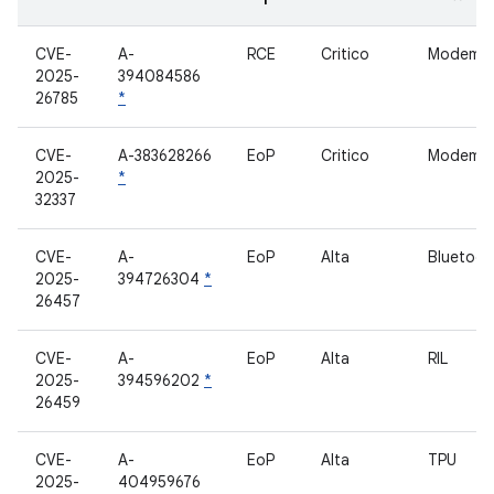
CVE-
A-
RCE
Critico
Modem
2025-
394084586
26785
*
CVE-
A-383628266
EoP
Critico
Modem
2025-
*
32337
CVE-
A-
EoP
Alta
Bluetoot
2025-
394726304
*
26457
CVE-
A-
EoP
Alta
RIL
2025-
394596202
*
26459
CVE-
A-
EoP
Alta
TPU
2025-
404959676