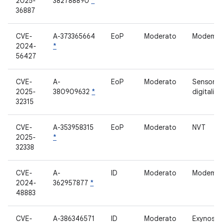
2025-
382788890
*
36887
CVE-
A-373365664
EoP
Moderato
Modem ce
2024-
*
56427
CVE-
A-
EoP
Moderato
Sensore 
2025-
380909632
*
digitali
32315
CVE-
A-353958315
EoP
Moderato
NVT
2025-
*
32338
CVE-
A-
ID
Moderato
Modem
2024-
362957877
*
48883
CVE-
A-386346571
ID
Moderato
Exynos R