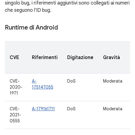
singolo bug, i riferimenti aggiuntivi sono collegati ai numeri
che seguono l'ID bug.
Runtime di Android
V
CVE
Riferimenti
Digitazione
Gravità
a
CVE-
A-
DoS
Moderata
1
2020-
175147055
1971
CVE-
A-179161711
DoS
Moderata
1
2021-
0555