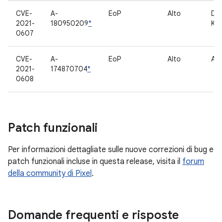
CVE-
A-
EoP
Alto
Dri
2021-
180950209
*
Kno
0607
CVE-
A-
EoP
Alto
Avv
2021-
174870704
*
0608
Patch funzionali
Per informazioni dettagliate sulle nuove correzioni di bug e
patch funzionali incluse in questa release, visita il
forum
della community di Pixel
.
Domande frequenti e risposte