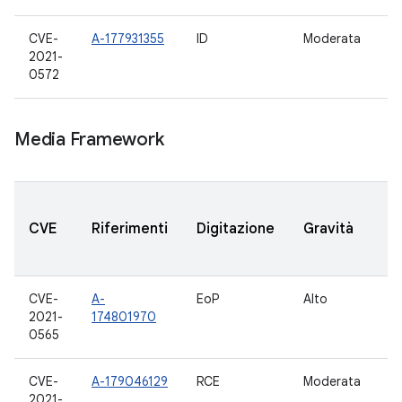
CVE-
A-177931355
ID
Moderata
11
2021-
0572
Media Framework
V
CVE
Riferimenti
Digitazione
Gravità
A
a
CVE-
A-
EoP
Alto
11
2021-
174801970
0565
CVE-
A-179046129
RCE
Moderata
11
2021-