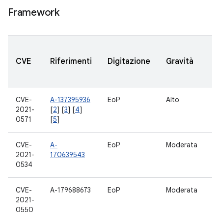
Framework
V
CVE
Riferimenti
Digitazione
Gravità
A
a
CVE-
A-137395936
EoP
Alto
11
2021-
[
2
] [
3
] [
4
]
0571
[
5
]
CVE-
A-
EoP
Moderata
11
2021-
170639543
0534
CVE-
A-179688673
EoP
Moderata
11
2021-
0550