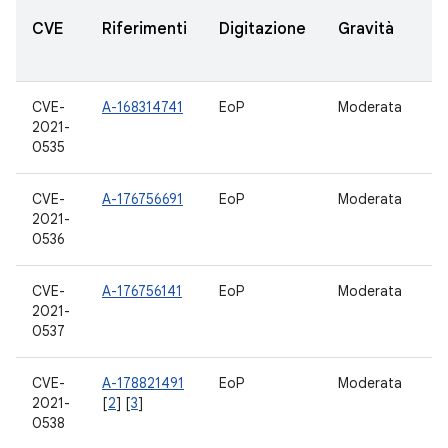
V
CVE
Riferimenti
Digitazione
Gravità
A
a
CVE-
A-168314741
EoP
Moderata
11
2021-
0535
CVE-
A-176756691
EoP
Moderata
11
2021-
0536
CVE-
A-176756141
EoP
Moderata
11
2021-
0537
CVE-
A-178821491
EoP
Moderata
11
2021-
[
2
] [
3
]
0538