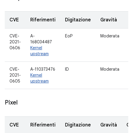
CVE
Riferimenti
Digitazione
Gravità
C
CVE-
A-
EoP
Moderata
D
2021-
168034487
G
0606
Kernel
upstream
CVE-
A-110373476
ID
Moderata
Dr
2021-
Kernel
0605
upstream
Pixel
CVE
Riferimenti
Digitazione
Gravità
Co