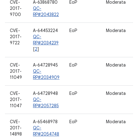
CVE-
A-63868780
EoP
Moderata
A
2017-
QC-
9700
RP#2043822
CVE-
A-64453224
EoP
Moderata
D
2017-
QC-
9722
RP#2034239
[
2
]
CVE-
A-64728945
EoP
Moderata
D
2017-
QC-
11049
RP#2034909
CVE-
A-64728948
EoP
Moderata
D
2017-
QC-
11047
RP#2057285
CVE-
A-65468978
EoP
Moderata
2017-
QC-
14898
RP#2054748