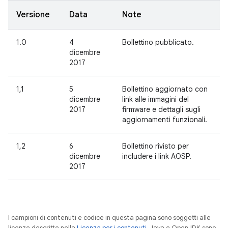
Versione
Data
Note
1.0
4
Bollettino pubblicato.
dicembre
2017
1,1
5
Bollettino aggiornato con
dicembre
link alle immagini del
2017
firmware e dettagli sugli
aggiornamenti funzionali.
1,2
6
Bollettino rivisto per
dicembre
includere i link AOSP.
2017
I campioni di contenuti e codice in questa pagina sono soggetti alle
licenze descritte nella
Licenza per i contenuti
. Java e OpenJDK sono