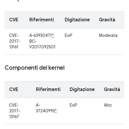
CVE
Riferimenti
Digitazione
Gravità
CVE-
A-63930471
*
EoP
Moderata
n
2017-
BC-
13161
V2017092501
Componenti del kernel
CVE
Riferimenti
Digitazione
Gravità
CVE-
A-
EoP
Alto
2017-
37240993
*
13167