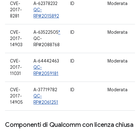
CVE-
A-62378232
ID
Moderata
D
2017-
QC-
8281
RP#2015892
CVE-
A-63522505
*
ID
Moderata
2017-
QC-
14903
RP#2088768
CVE-
A-64442463
ID
Moderata
D
2017-
QC-
11031
RP#2059181
CVE-
A-37719782
ID
Moderata
R
2017-
QC-
14905
RP#2061251
Componenti di Qualcomm con licenza chiusa