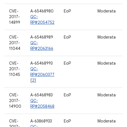
CVE-
A-65468980
EoP
Moderata
2017-
QC-
14899
RP#2054752
CVE-
A-65468989
EoP
Moderata
G
2017-
QC-
11044
RP#2063166
CVE-
A-65468993
EoP
Moderata
F
2017-
QC-
11045
RP#2060377
[
2
]
CVE-
A-65468983
EoP
Moderata
2017-
QC-
14900
RP#2058468
CVE-
A-63868933
EoP
Moderata
D
2017-
QC-