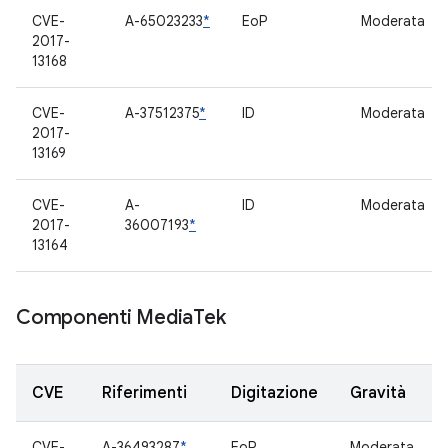
CVE-
A-65023233
*
EoP
Moderata
2017-
13168
CVE-
A-37512375
*
ID
Moderata
2017-
13169
CVE-
A-
ID
Moderata
2017-
36007193
*
13164
Componenti Media
Tek
CVE
Riferimenti
Digitazione
Gravità
CVE-
A-36493287
*
EoP
Moderata