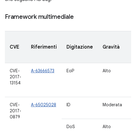
Framework multimediale
V
CVE
Riferimenti
Digitazione
Gravità
A
a
CVE-
A-63666573
EoP
Alto
5.
2017-
6.
13154
7.
8
CVE-
A-65025028
ID
Moderata
7.
2017-
7.
0879
DoS
Alto
5.
6.