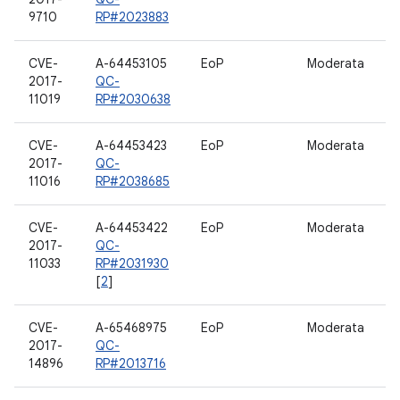
9710
RP#2023883
CVE-
A-64453105
EoP
Moderata
D
2017-
QC-
11019
RP#2030638
CVE-
A-64453423
EoP
Moderata
A
2017-
QC-
11016
RP#2038685
CVE-
A-64453422
EoP
Moderata
S
2017-
QC-
11033
RP#2031930
[
2
]
CVE-
A-65468975
EoP
Moderata
D
2017-
QC-
m
14896
RP#2013716