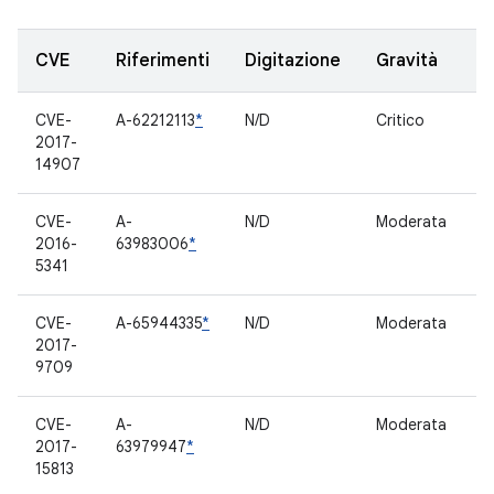
CVE
Riferimenti
Digitazione
Gravità
C
CVE-
A-62212113
*
N/D
Critico
C
2017-
p
14907
CVE-
A-
N/D
Moderata
C
2016-
63983006
*
p
5341
CVE-
A-65944335
*
N/D
Moderata
C
2017-
p
9709
CVE-
A-
N/D
Moderata
C
2017-
63979947
*
p
15813