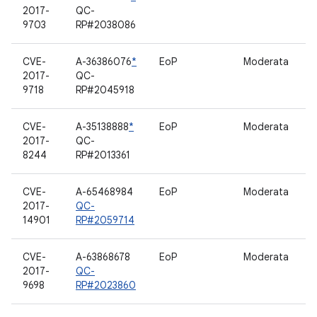
2017-
QC-
9703
RP#2038086
CVE-
A-36386076
*
EoP
Moderata
S
2017-
QC-
9718
RP#2045918
CVE-
A-35138888
*
EoP
Moderata
D
2017-
QC-
8244
RP#2013361
CVE-
A-65468984
EoP
Moderata
2017-
QC-
14901
RP#2059714
CVE-
A-63868678
EoP
Moderata
G
2017-
QC-
9698
RP#2023860