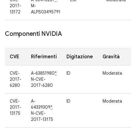
2017-
M-
13172
ALPS03495791
Componenti NVIDIA
CVE
Riferimenti
Digitazione
Gravità
C
CVE-
A-63851980
*
ID
Moderata
Dr
2017-
N-CVE-
6280
2017-6280
CVE-
A-
ID
Moderata
Li
2017-
64339309
*
13175
N-CVE-
2017-13175