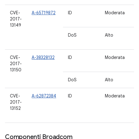
CVE-
A-65719872
ID
Moderata
7.
2017-
7.
13149
DoS
Alto
5.
6.
CVE-
A-38328132
ID
Moderata
7.
2017-
7.
13150
DoS
Alto
6.
CVE-
A-62872384
ID
Moderata
5.
2017-
6.
13152
7.
8
Componenti Broadcom