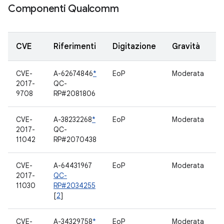
Componenti Qualcomm
CVE
Riferimenti
Digitazione
Gravità
CVE-
A-62674846
*
EoP
Moderata
S
2017-
QC-
9708
RP#2081806
CVE-
A-38232268
*
EoP
Moderata
R
2017-
QC-
11042
RP#2070438
CVE-
A-64431967
EoP
Moderata
D
2017-
QC-
11030
RP#2034255
[
2
]
CVE-
A-34329758
*
EoP
Moderata
D