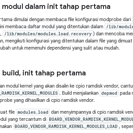
modul dalam init tahap pertama
tama dimulai dengan membaca file konfigurasi modprobe dari
le ini membaca daftar modul yang ditentukan dalam
/lib/modul
n,
/lib/modules/modules.load.recovery
) dan mencoba me
n, mengikuti konfigurasi yang ditentukan dalam file yang dimua
iubah untuk memenuhi dependensi yang sulit atau mudah.
 build
,
init tahap pertama
n modul kernel yang akan disalin ke cpio ramdisk vendor, can
_RAMDISK_KERNEL_MODULES
. Build menjalankan
depmod
pada m
probe yang dihasilkan di cpio ramdisk vendor.
uat file
modules.load
dan menyimpannya di cpio ramdisk vendor
odul yang tercantum di
BOARD_VENDOR_RAMDISK_KERNEL_MODU
gunakan
BOARD_VENDOR_RAMDISK_KERNEL_MODULES_LOAD
, sepe