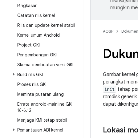
menerjemahk
Ringkasan
mungkin me
Catatan rilis kernel
Rilis dan update kernel stabil
AOSP
Dokume
Kernel umum Android
Project GKI
Dukun
Pengembangan GKI
Skema pembuatan versi GKI
Gambar kernel g
Build rilis GKI
perangkat mema
Proses rilis GKI
init
tahap per
Meminta putaran ulang
ramdisk generik
dapat dikonfigur
Errata android-mainline GKI
16-6
.
12
Menjaga KMI tetap stabil
Lokasi mo
Pemantauan ABI kernel