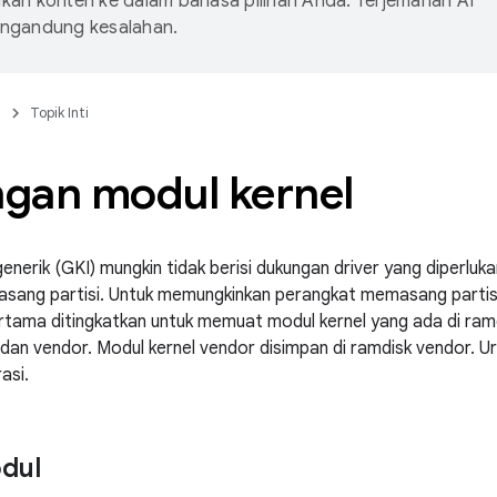
an konten ke dalam bahasa pilihan Anda. Terjemahan AI
ngandung kesalahan.
n
Topik Inti
gan modul kernel
enerik (GKI) mungkin tidak berisi dukungan driver yang diperlu
sang partisi. Untuk memungkinkan perangkat memasang partisi
tama ditingkatkan untuk memuat modul kernel yang ada di ramd
 dan vendor. Modul kernel vendor disimpan di ramdisk vendor. 
asi.
dul