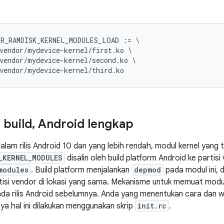
OR_RAMDISK_KERNEL_MODULES_LOAD
:=
\
vendor
/
mydevice
-
kernel
/
first
.
ko
\
vendor
/
mydevice
-
kernel
/
second
.
ko
\
vendor
/
mydevice
-
kernel
/
third
.
ko
 build
,
Android lengkap
alam rilis Android 10 dan yang lebih rendah, modul kernel yang 
_KERNEL_MODULES
disalin oleh build platform Android ke partisi
modules
. Build platform menjalankan
depmod
pada modul ini, d
tisi vendor di lokasi yang sama. Mekanisme untuk memuat modul
da rilis Android sebelumnya. Anda yang menentukan cara dan w
ya hal ini dilakukan menggunakan skrip
init.rc
.