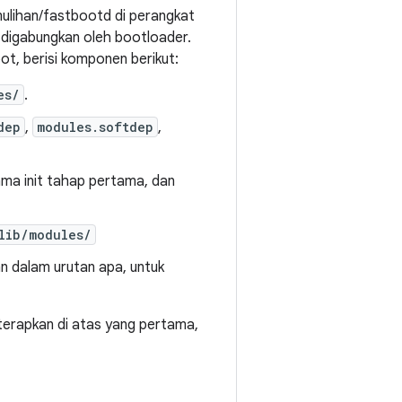
lihan/fastbootd di perangkat
g digabungkan oleh bootloader.
ot, berisi komponen berikut:
es/
.
dep
,
modules.softdep
,
ma init tahap pertama, dan
lib/modules/
n dalam urutan apa, untuk
terapkan di atas yang pertama,