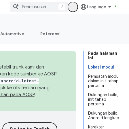
/
Automotive
Referensi
Pada halaman
ini
abil trunk kami dan
Lokasi modul
sikan kode sumber ke AOSP
Pemuatan modul
android-latest-
dalam init tahap
pertama
uk ke rilis terbaru yang
ahan pada AOSP
.
Dukungan build,
init tahap
pertama
Dukungan build,
Android lengkap
Karakter