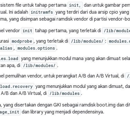
sistem file untuk tahap pertama
init,
dan untuk gambar pemu
ual. Ini adalah
initramfs
yang terdiri dari dua arsip cpio yan
ama, yang disimpan sebagai ramdisk vendor di partisi vendor-bo
nel vendor
init
tahap pertama, yang terletak di
/lib/modul
gurasi
modprobe
, yang terletak di
/lib/modules/
:
modules.
alias
,
modules.options
.
les.load
yang menunjukkan modul mana yang akan dimuat sela
an apa, di
/lib/modules/
.
el pemulihan vendor, untuk perangkat A/B dan A/B Virtual, di
/
.load.recovery
yang menunjukkan modul yang akan dimuat, da
A/B dan A/B Virtual, di
/lib/modules
.
a, yang disertakan dengan GKI sebagai ramdisk boot.img dan di
age_init
dan library yang menjadi dependensinya.