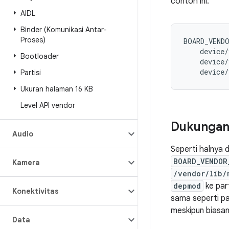
contoh ini:
AIDL
Binder (Komunikasi Antar-
Proses)
BOARD_VEND
device
/
Bootloader
device
/
device
/
Partisi
Ukuran halaman 16 KB
Level API vendor
Dukungan
Audio
Seperti halnya d
BOARD_VENDOR
Kamera
/vendor/lib/
depmod
ke par
Konektivitas
sama seperti pa
meskipun biasan
Data