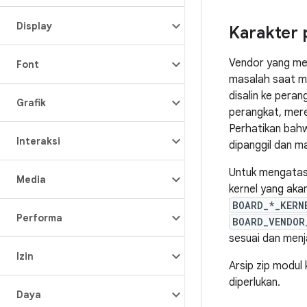
Display
Karakter 
Vendor yang men
Font
masalah saat 
disalin ke peran
Grafik
perangkat, mer
Perhatikan bahw
Interaksi
dipanggil dan m
Untuk mengatasi
Media
kernel yang akan 
BOARD_*_KERN
Performa
BOARD_VENDOR
sesuai dan men
Izin
Arsip zip modul
diperlukan.
Daya