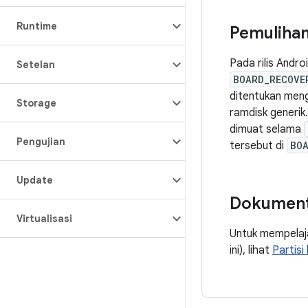
Runtime
Pemuliha
Pada rilis Andr
Setelan
BOARD_RECOVE
ditentukan meng
Storage
ramdisk generik
dimuat selama
Pengujian
tersebut di
BOA
Update
Dokumenta
Virtualisasi
Untuk mempelaja
ini), lihat
Partisi