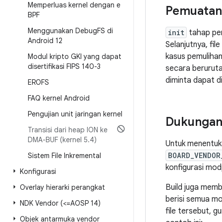
Memperluas kernel dengan e
Pemuatan 
BPF
Menggunakan Debug
FS di
init
tahap per
Android 12
Selanjutnya, fi
kasus pemuliha
Modul kripto GKI yang dapat
disertifikasi FIPS 140-3
secara beruruta
diminta dapat d
EROFS
FAQ kernel Android
Pengujian unit jaringan kernel
Dukungan
Transisi dari heap ION ke
DMA-BUF (kernel 5
.
4)
Untuk menentuka
BOARD_VENDOR
Sistem File Inkremental
konfigurasi mod
Konfigurasi
Build juga memb
Overlay hierarki perangkat
berisi semua m
NDK Vendor (<=AOSP 14)
file tersebut, 
Objek antarmuka vendor