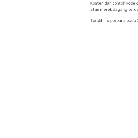
Konten dan contoh kode d
atau merek dagang terdaft
Terakhir diperbarui pad
BUILD
Repositori Android
Persyaratan
Mendownload
Pratinjau biner
Setelan pabrik
Biner driver
GitHub