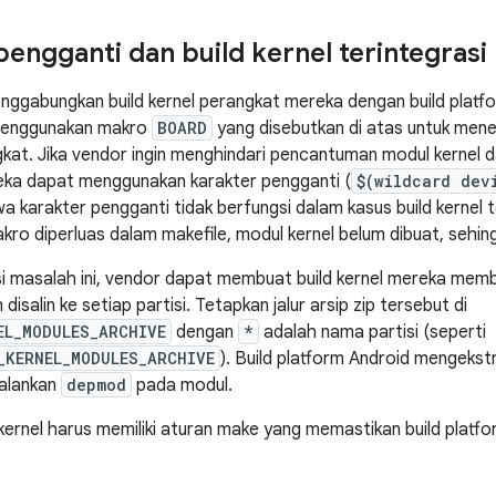
pengganti dan build kernel terintegrasi
ggabungkan build kernel perangkat mereka dengan build platf
menggunakan makro
BOARD
yang disebutkan di atas untuk mene
gkat. Jika vendor ingin menghindari pencantuman modul kernel da
eka dapat menggunakan karakter pengganti (
$(wildcard dev
a karakter pengganti tidak berfungsi dalam kasus build kernel 
akro diperluas dalam makefile, modul kernel belum dibuat, sehi
 masalah ini, vendor dapat membuat build kernel mereka membu
disalin ke setiap partisi. Tetapkan jalur arsip zip tersebut di
EL_MODULES_ARCHIVE
dengan
*
adalah nama partisi (seperti
_KERNEL_MODULES_ARCHIVE
). Build platform Android mengekstra
jalankan
depmod
pada modul.
 kernel harus memiliki aturan make yang memastikan build platf