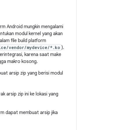
orm Android mungkin mengalami
ntukan modul kernel yang akan
lam file build platform
ice/vendor/mydevice/*.ko
).
terintegrasi, karena saat make
ngga makro kosong.
at arsip zip yang berisi modul
k arsip zip ini ke lokasi yang
orm dapat membuat arsip jika