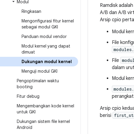
Modul
Ramdisk adalah 
Ringkasan
A/B dan A/B virt
Arsip cpio pert
Mengonfigurasi fitur kernel
sebagai modul GKI
Modul ker
Panduan modul vendor
File konfi
Modul kernel yang dapat
modules.
dimuat
File
modu
Dukungan modul kernel
dalam urut
Menguji modul GKI
Modul kern
Pengoptimalan waktu
booting
modules
perangkat 
Fitur debug
Mengembangkan kode kernel
Arsip cpio kedu
untuk GKI
berisi
first_st
Dukungan sistem file kernel
Android