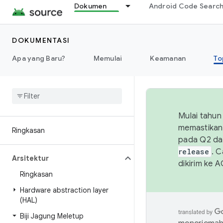
Dokumen
Android Code Searc
DOKUMENTASI
Apa yang Baru?
Memulai
Keamanan
To
Mulai tahun
memastikan 
Ringkasan
pada Q2 da
release
. 
Arsitektur
dikirim ke 
Ringkasan
Hardware abstraction layer
(HAL)
Biji Jagung Meletup