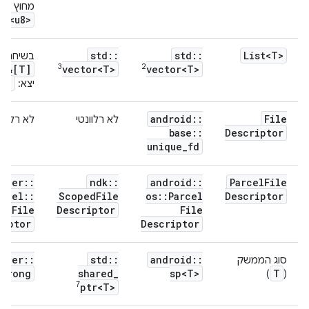
מחוץ לשי
ec<u8>
:
std
::
std
::
List<T>
בשיחה:
4
3
2
&[T]
vector<T>
vector<T>
T>
יצא:
android
::
File
לא רלוונטי
לא רלוונט
base
::
Descriptor
unique
_
fd
nder
::
ndk
::
android
::
Parcel
File
rcel
::
Scoped
File
os
::
Parcel
Descriptor
cel
File
Descriptor
File
riptor
Descriptor
nder
::
std
::
android
::
סוג הממשק
Strong
shared
_
sp<T>
T
)
(
7
ptr<T>