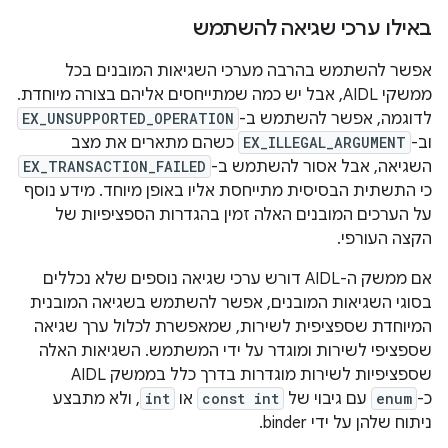
באילו ערכי שגיאה להשתמש
אפשר להשתמש בהרבה מערכי השגיאות המובנים בכל
ממשקי AIDL, אבל יש כמה שמתייחסים אליהם בצורה מיוחדת.
לדוגמה, אפשר להשתמש ב-
EX_UNSUPPORTED_OPERATION
וב-
EX_ILLEGAL_ARGUMENT
כשהם מתארים את מצב
השגיאה, אבל אסור להשתמש ב-
EX_TRANSACTION_FAILED
כי התשתית הבסיסית מתייחסת אליו באופן מיוחד. מידע נוסף
על הערכים המובנים האלה זמין בהגדרות הספציפיות של
הקצה העורפי.
אם ממשק ה-AIDL דורש ערכי שגיאה נוספים שלא נכללים
בסוגי השגיאות המובנים, אפשר להשתמש בשגיאה המובנית
המיוחדת שספציפית לשירות, שמאפשרת לכלול ערך שגיאה
שספציפי לשירות ומוגדר על ידי המשתמש. השגיאות האלה
שספציפיות לשירות מוגדרות בדרך כלל בממשק AIDL
כ-
enum
עם גיבוי של
const int
או
int
, ולא מתבצע
ניתוח שלהן על ידי binder.