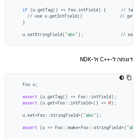
if
(
u
.
getTag
()
==
Foo
.
intField
)
{
//
tag
//
use
u
.
getIntField
()
//
gett
}
u
.
setStringField
(
"abc"
);
//
sett
דוגמה ל-C++‎ ול-NDK
Foo
u
;
assert
(
u
.
getTag
()
==
Foo
::
intField
);
assert
(
u
.
get<Foo
::
intField
>
()
==
0
);
u
.
set<Foo
::
stringField
>
(
"abc"
);
assert
(
u
==
Foo
::
make<Foo
::
stringField
>
(
"abc