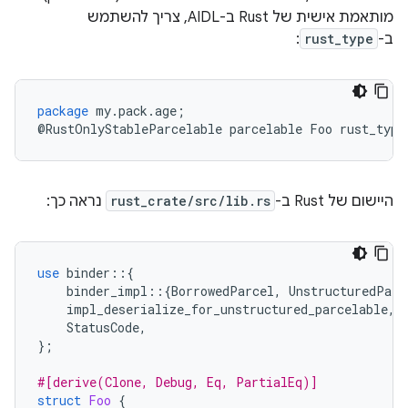
מותאמת אישית של Rust ב-AIDL, צריך להשתמש
ב-
rust_type
:
package
my
.
pack
.
age
;
@
RustOnlyStableParcelable
parcelable
Foo
rust_type
היישום של Rust ב-
rust_crate/src/lib.rs
נראה כך:
use
binder
::{
binder_impl
::{
BorrowedParcel
,
UnstructuredParc
impl_deserialize_for_unstructured_parcelable
,
StatusCode
,
};
#[derive(Clone, Debug, Eq, PartialEq)]
struct
Foo
{