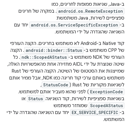
ב-Java, שגיאות ממופות לחריגים, כמו
android.os.RemoteException
. במקרה של חריגים
ספציפיים לשירות, Java משתמשת
ב-
android.os.ServiceSpecificException
יחד עם
השגיאה שהוגדרה על ידי המשתמש.
קוד Native ב-Android לא משתמש בחריגים. הקצה העורפי
של CPP משתמש ב-
android::binder::Status
. הקצה
העורפי של NDK משתמש ב-
ndk::ScopedAStatus
. כל
שיטה שנוצרת על ידי AIDL מחזירה אחת מהאפשרויות האלה,
שמייצגות את הסטטוס של השיטה. הקצה העורפי של Rust
משתמש באותם ערכי קוד חריגה כמו NDK, אבל ממיר אותם
לשגיאות מקוריות של Rust (
StatusCode
,
ExceptionCode
) לפני שהוא מעביר אותם למשתמש.
בשגיאות ספציפיות לשירות, קוד השגיאה
Status
או
ScopedAStatus
שמוחזר משתמש
ב-
EX_SERVICE_SPECIFIC
יחד עם השגיאה שהוגדרה על ידי
המשתמש.