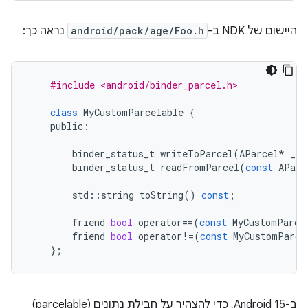
היישום של NDK ב-
android/pack/age/Foo.h
נראה כך:
#include <android/binder_parcel.h>
class
MyCustomParcelable
{
public
:
binder_status_t
writeToParcel
(
AParcel
*
_No
binder_status_t
readFromParcel
(
const
AParc
std
::
string
toString
()
const
;
friend
bool
operator
==
(
const
MyCustomParce
friend
bool
operator
!=
(
const
MyCustomParce
};
ב-Android 15, כדי להצהיר על חבילת נתונים (parcelable)