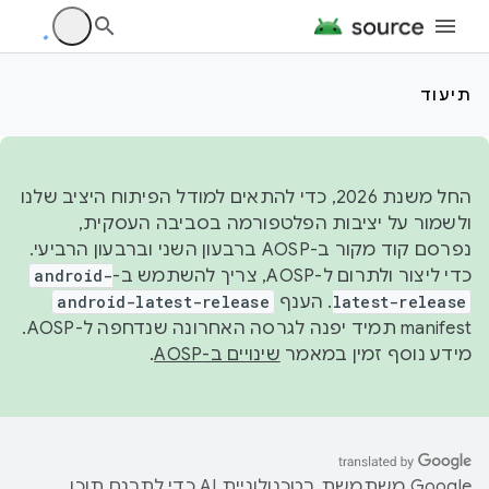
תיעוד
החל משנת 2026, כדי להתאים למודל הפיתוח היציב שלנו
ולשמור על יציבות הפלטפורמה בסביבה העסקית,
נפרסם קוד מקור ב-AOSP ברבעון השני וברבעון הרביעי.
כדי ליצור ולתרום ל-AOSP, צריך להשתמש ב-
android-
latest-release
. הענף
android-latest-release
manifest תמיד יפנה לגרסה האחרונה שנדחפה ל-AOSP.
מידע נוסף זמין במאמר
שינויים ב-AOSP
.
‫Google משתמשת בטכנולוגיית AI כדי לתרגם תוכן