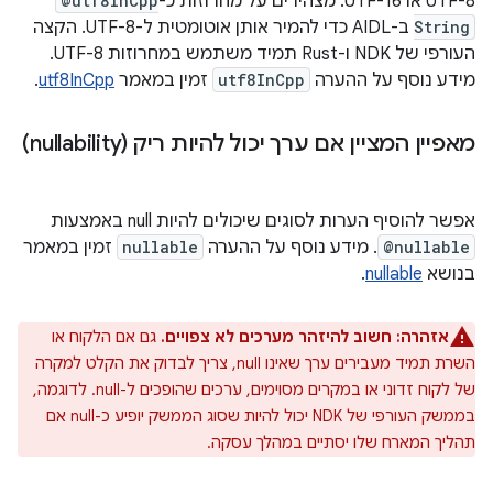
UTF-8 או UTF-16. מצהירים על מחרוזות כ-
@utf8InCpp
String
ב-AIDL כדי להמיר אותן אוטומטית ל-UTF-8. הקצה
העורפי של NDK ו-Rust תמיד משתמש במחרוזות UTF-8.
מידע נוסף על ההערה
utf8InCpp
זמין במאמר
utf8InCpp
.
מאפיין המציין אם ערך יכול להיות ריק (nullability)
אפשר להוסיף הערות לסוגים שיכולים להיות null באמצעות
@nullable
. מידע נוסף על ההערה
nullable
זמין במאמר
בנושא
nullable
.
אזהרה:
חשוב להיזהר מערכים לא צפויים.
גם אם הלקוח או
השרת תמיד מעבירים ערך שאינו null, צריך לבדוק את הקלט למקרה
של לקוח זדוני או במקרים מסוימים, ערכים שהופכים ל-null. לדוגמה,
בממשק העורפי של NDK יכול להיות שסוג הממשק יופיע כ-null אם
תהליך המארח שלו יסתיים במהלך עסקה.