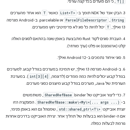
T[]
, כי הם פועלים בכל קצה עורפי.
3. הבק-אנד של NDK תומך ב-
List<T>
כאשר
T
הוא אחד מהערכים
String
,
ParcelFileDescriptor
או parcelable. ב-Android מגרסה
13 ואילך,
T
יכול להיות כל סוג לא פרימיטיבי חוץ ממערכים.
4. העברת סוגים לקוד Rust מתבצעת באופן שונה בהתאם לסוגים האלה:
קלט (ארגומנט) או פלט (ערך מוחזר).
5. סוגי איחוד נתמכים ב-Android 12 ואילך.
6. ב-Android מגרסה 13 ואילך, יש תמיכה במערכים בגודל קבוע. למערכים
בגודל קבוע יכולים להיות כמה ממדים (לדוגמה,
int[3][4]
). במערכת
העורפית של Java, מערכים בגודל קבוע מיוצגים כסוגי מערכים.
7. כדי ליצור אובייקט של binder
SharedRefBase
, משתמשים
ב-
SharedRefBase::make\<My\>(... args ...)
. הפונקציה הזו
יוצרת אובייקט
std::shared_ptr\<T\>
, שמנוהל גם הוא באופן פנימי,
אם ה-binder הוא בבעלות של תהליך אחר. יצירת האובייקט בדרכים אחרות
גורמת לבעלות כפולה.