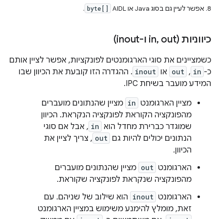
8. אפשר לעיין גם בסוג Java או AIDL‏
byte[]
.
כיווניות (in
out ו-inout)
,
כשמציינים את סוגי הארגומנטים לפונקציות, אפשר לציין אותם
כ-
in
,‏
out
או
inout
. ההגדרה הזו קובעת את הכיוון שבו
המידע מועבר בשיחת IPC.
מציין הארגומנט
in
מציין שהנתונים מועברים
מהפונקציה הקוראת לפונקציה הנקראת. הכיוון
שמוגדר כברירת מחדל הוא
in
, אבל אם סוגי
הנתונים יכולים להיות גם
out
, צריך לציין את
הכיוון.
הארגומנט
out
מציין שהנתונים מועברים
מהפונקציה שנקראת לפונקציה שקוראת.
הארגומנט
inout
הוא שילוב של שניהם. עם
זאת, מומלץ להימנע משימוש במציין הארגומנט