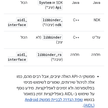
System
Java
Java
SDK או
הכול
Api
(יציב*)
aidl
_
libbinder
_
C++‎
NDK
interface
ndk
(יציבה*)
libbinder
על"ט
C++‎
(לא
הכול
יציב)
aidl
_
libbinder
_
rs
חלודה
חלודה
interface
(יציבה*)
ממשקי ה-API האלה יציבים, אבל רבים מהם, כמו
אלה לניהול שירותים, שמורים לשימוש פנימי
בפלטפורמה ולא זמינים לאפליקציות. מידע נוסף
על שימוש ב-AIDL באפליקציות זמין במאמר
בנושא
.
(AIDL)