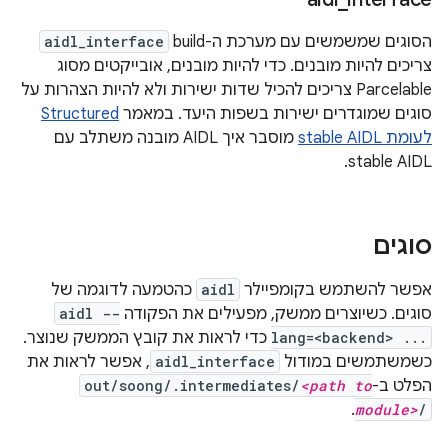
הסוגים שמשמשים עם מערכת ה-build‏
aidl_interface
צריכים להיות מובנים. כדי להיות מובנים, אובייקטים מסוג
Parcelable צריכים להכיל שדות ישירות ולא להיות הצהרות על
סוגים שמוגדרים ישירות בשפות היעד. במאמר
Structured
לעומת stable AIDL
מוסבר איך AIDL מובנה משתלב עם
stable AIDL.
סוגים
אפשר להשתמש בקומפיילר
aidl
כהטמעה לדוגמה של
סוגים. כשיוצרים ממשק, מפעילים את הפקודה
aidl --
lang=<backend> ...
כדי לראות את קובץ הממשק שנוצר.
כשמשתמשים במודול
aidl_interface
, אפשר לראות את
הפלט ב-
<path to
out/soong/.intermediates/
.
module>
/