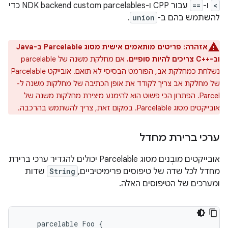
<
ו-
==
עבור CPP ו-NDK backend custom parcelables כדי
להשתמש בהם ב-
union
.
אזהרה:
פריטים מותאמים אישית מסוג Parcelable ב-Java
וב-C++‎ צריכים להיות סופיים.
אם מחלקת משנה של parcelable
נשלחת כמחלקת אב, הפורמט הבסיסי לא תואם. אובייקט Parcelable
של מחלקת אב צריך לקודד את אופן הכתיבה של מחלקות משנה ל-
Parcel. הפתרון הכי פשוט הוא להימנע מיצירת מחלקות משנה של
אובייקטים מסוג Parcelable. במקום זאת, צריך להשתמש בהרכבה.
ערכי ברירת מחדל
אובייקטים מובְנים מסוג Parcelable יכולים להגדיר ערכי ברירת
מחדל לכל שדה של טיפוסים פרימיטיביים,
String
שדות
ומערכים של הטיפוסים האלה.
    parcelable Foo {
