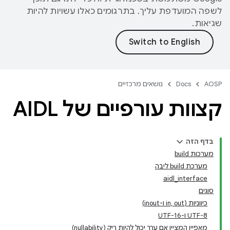
לשפה המועדפת עליך. בתרגומים כאלו עשויות להיות
שגיאות.
AOSP
Docs
נושאים מרכזיים
קצוות עורפיים של AIDL
בדף הזה
מערכות build
מערכת build ליבה
aidl_interface
סוגים
כיווניות (in, out ו-inout)
‫UTF-8 ו-UTF-16
מאפיין המציין אם ערך יכול להיות ריק (nullability)