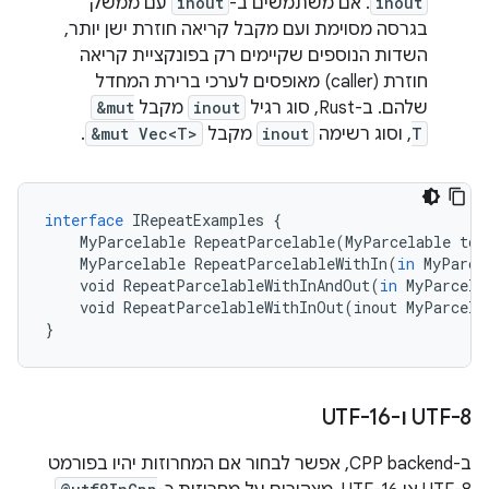
inout
. אם משתמשים ב-
inout
עם ממשק
בגרסה מסוימת ועם מקבל קריאה חוזרת ישן יותר,
השדות הנוספים שקיימים רק בפונקציית קריאה
חוזרת (caller) מאופסים לערכי ברירת המחדל
שלהם. ב-Rust, סוג רגיל
inout
מקבל
&mut
T
, וסוג רשימה
inout
מקבל
&mut Vec<T>
.
interface
IRepeatExamples
{
MyParcelable
RepeatParcelable
(
MyParcelable
tok
MyParcelable
RepeatParcelableWithIn
(
in
MyParce
void
RepeatParcelableWithInAndOut
(
in
MyParcela
void
RepeatParcelableWithInOut
(
inout
MyParcela
}
‫UTF-8 ו-UTF-16
ב-CPP backend, אפשר לבחור אם המחרוזות יהיו בפורמט