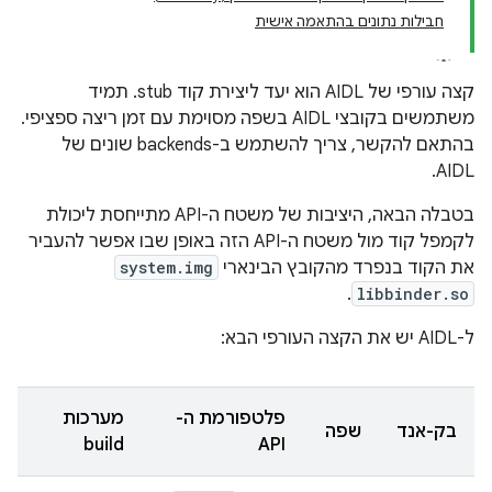
חבילות נתונים בהתאמה אישית
קצה עורפי של AIDL הוא יעד ליצירת קוד stub. תמיד
משתמשים בקובצי AIDL בשפה מסוימת עם זמן ריצה ספציפי.
בהתאם להקשר, צריך להשתמש ב-backends שונים של
AIDL.
בטבלה הבאה, היציבות של משטח ה-API מתייחסת ליכולת
לקמפל קוד מול משטח ה-API הזה באופן שבו אפשר להעביר
את הקוד בנפרד מהקובץ הבינארי
system.img
.
libbinder.so
ל-AIDL יש את הקצה העורפי הבא:
פלטפורמת ה-
מערכות
בק-אנד
שפה
build
API