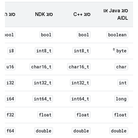
סוג Java או
סוג C++‎
סוג NDK
סוג החל
AIDL
bool
bool
bool
boolean
8
i8
int8
_
t
int8
_
t
byte
u16
char16
_
t
char16
_
t
char
i32
int32
_
t
int32
_
t
int
i64
int64
_
t
int64
_
t
long
f32
float
float
float
f64
double
double
double