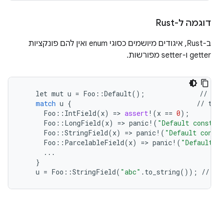
דוגמה ל-Rust
ב-Rust, איגודים מיושמים כסוגי enum ואין להם פונקציות
getter ו-setter מפורשות.
let
mut
u
=
Foo
::
Default
();
//
de
match
u
{
//
ta
Foo
::
IntField
(
x
)
=
>
assert
!
(
x
==
0
);
Foo
::
LongField
(
x
)
=
>
panic
!
(
"Default constr
Foo
::
StringField
(
x
)
=
>
panic
!
(
"Default cons
Foo
::
ParcelableField
(
x
)
=
>
panic
!
(
"Default 
...
}
u
=
Foo
::
StringField
(
"abc"
.
to_string
());
//
s