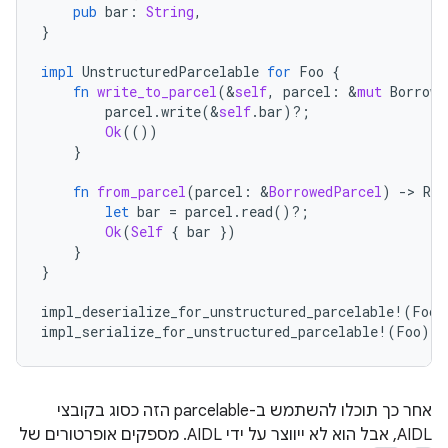
pub
bar
:
String
,
}
impl
UnstructuredParcelable
for
Foo
{
fn
write_to_parcel
(
&
self
,
parcel
:
&
mut
Borrowe
parcel
.
write
(
&
self
.
bar
)
?
;
Ok
(())
}
fn
from_parcel
(
parcel
:
&
BorrowedParcel
)
-
>
Res
let
bar
=
parcel
.
read
()
?
;
Ok
(
Self
{
bar
})
}
}
impl_deserialize_for_unstructured_parcelable
!
(
Foo
)
impl_serialize_for_unstructured_parcelable
!
(
Foo
);
אחר כך תוכלו להשתמש ב-parcelable הזה כסוג בקובצי
AIDL, אבל הוא לא ייווצר על ידי AIDL. מספקים אופרטורים של