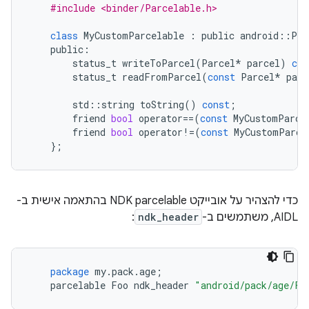
#include <binder/Parcelable.h>
class
MyCustomParcelable
:
public
android
::
Par
public
:
status_t
writeToParcel
(
Parcel
*
parcel
)
con
status_t
readFromParcel
(
const
Parcel
*
parc
std
::
string
toString
()
const
;
friend
bool
operator
==
(
const
MyCustomParce
friend
bool
operator
!=
(
const
MyCustomParce
};
כדי להצהיר על אובייקט NDK parcelable בהתאמה אישית ב-
AIDL, משתמשים ב-
ndk_header
:
package
my
.
pack
.
age
;
parcelable
Foo
ndk_header
"android/pack/age/Fo