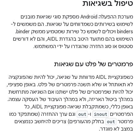
טיפול בשגיאות
מערכת ההפעלה Android מספקת סוגי שגיאות מובנים
לשימוש בשירותים כשמדווחים על שגיאות. הם משמשים ל-
binders ויכולים לשמש כל שירות שמטמיע ממשק binder.
השימוש בהם מתועד היטב בהגדרת AIDL, והם לא דורשים
סטטוס או סוג החזרה שהוגדרו על ידי המשתמש.
פרמטרים של פלט עם שגיאות
כשפונקציית AIDL מדווחת על שגיאה, יכול להיות שהפונקציה
לא תאותחל או שלא תשנה פרמטרים של פלט. באופן ספציפי,
יכול להיות שפרמטרים של פלט ישתנו אם השגיאה מתרחשת
במהלך ביטול האריזה, ולא במהלך העיבוד של העסקה עצמה.
באופן כללי, כשמתקבלת שגיאה מפונקציית AIDL, כל
הפרמטרים
inout
ו-
out
וגם ערך ההחזרה (שמתפקד כמו
פרמטר
out
בחלק מהעורפים) צריכים להיחשב כנמצאים
במצב לא מוגדר.