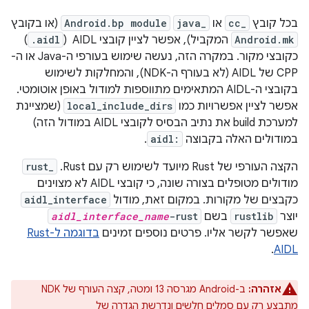
בכל קובץ
cc_
או
java_
Android.bp module
(או בקובץ
Android.mk
המקביל), אפשר לציין קובצי AIDL ‏ (
.aidl
)
כקובצי מקור. במקרה הזה, נעשה שימוש בעורפי ה-Java או ה-
CPP של AIDL (לא בעורף ה-NDK), והמחלקות לשימוש
בקובצי ה-AIDL המתאימים מתווספות למודול באופן אוטומטי.
אפשר לציין אפשרויות כמו
local_include_dirs
(שמציינת
למערכת build את נתיב הבסיס לקובצי AIDL במודול הזה)
במודולים האלה בקבוצה
aidl:
.
הקצה העורפי של Rust מיועד לשימוש רק עם Rust.
rust_
מודולים מטופלים בצורה שונה, כי קובצי AIDL לא מצוינים
כקבצים של מקורות. במקום זאת, מודול
aidl_interface
יוצר
rustlib
בשם
-rust
aidl_interface_name
שאפשר לקשר אליו. פרטים נוספים זמינים
בדוגמה ל-Rust
.
AIDL
אזהרה:
ב-Android מגרסה 13 ומטה, קצה העורף של NDK
מתבצע רק עם סמלים חלשים ונדרשת הגדרה של