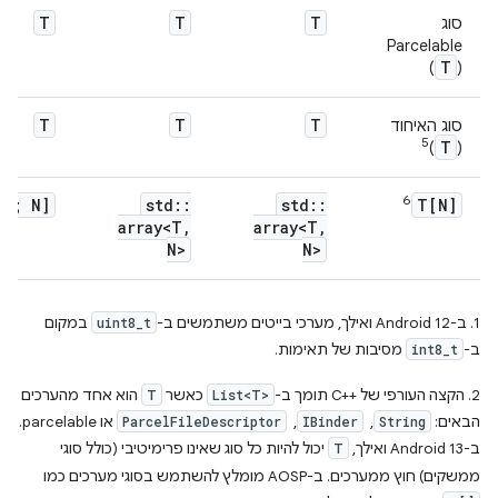
T
T
T
סוג
Parcelable
T
)
(
T
T
T
סוג האיחוד
5
T
)
(
6
[T; N]
std
::
std
::
T[N]
array<T
,
array<T
,
N>
N>
1. ב-Android 12 ואילך, מערכי בייטים משתמשים ב-
uint8_t
במקום
ב-
int8_t
מסיבות של תאימות.
2. הקצה העורפי של C++‎ תומך ב-
List<T>
כאשר
T
הוא אחד מהערכים
הבאים:
String
, ‏
IBinder
, ‏
ParcelFileDescriptor
או parcelable.
ב-Android 13 ואילך, ‏
T
יכול להיות כל סוג שאינו פרימיטיבי (כולל סוגי
ממשקים) חוץ ממערכים. ב-AOSP מומלץ להשתמש בסוגי מערכים כמו