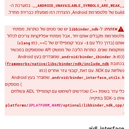
. במערכת ה-
__ANDROID_UNAVAILABLE_SYMBOLS_ARE_WEAK__
build של פלטפורמת Android, ההגדרה הזו מופעלת כברירת מחדל.
אזהרה:
ל-
יש שני סטים של כותרות. מפתחי
libbinder_ndk
פלטפורמות מקבלים אותם יחד, אבל מפתחי אפליקציות צריכים לכלול
אותם (בדרך כלל עם
עבור קומפיילרים של C++, כמו
)
clang
-I
ממקומות שונים. כותרות הליבה של ממשקי API שמסופקים במכשיר
(כמו
, שמוגדרים בעץ Android
android/binder_ibinder.h
בכתובת
)
frameworks/native/libs/binder/ndk/include_ndk
נשלחות עם NDK. עם זאת, קובצי עזר אחרים (כמו
, שמוגדר בעץ Android‏
android/binder_interface_utils.h
) מספקים
frameworks/native/libs/binder/ndk/include_cpp
כלי עזר בשפת C++‎ שנדרשים לשימוש עם קומפיילר AIDL ונשלחים
איתו ב-SDK בתיקייה
platforms/
$PLATFORM_NAME
/optional/libbinder_ndk_cpp/
.
aidl
_
interface