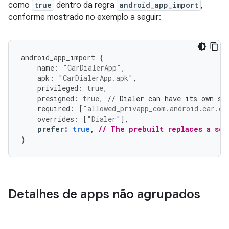
como
true
dentro da regra
android_app_import
,
conforme mostrado no exemplo a seguir:
android_app_import
{
name
:
"CarDialerApp"
,
apk
:
"CarDialerApp.apk"
,
privileged
:
true
,
presigned
:
true
,
// Dialer can have its own si
required
:
[
"allowed_privapp_com.android.car.di
overrides
:
[
"Dialer"
],
prefer
:
true
,
// The prebuilt replaces a sou
}
Detalhes de apps não agrupados