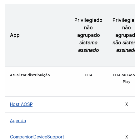
Privilegiado
Privilegiad
não
não
App
agrupado
agrupado
sistema
não sistem
assinado
assinado
Atualizar distribuição
OTA
OTA ou Googl
Play
Host AOSP
X
Agenda
CompanionDeviceSupport
X