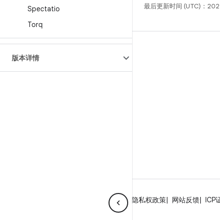
最后更新时间 (UTC)：202
Spectatio
Torq
构建
版本详情
Android 代码库
要求
下载
预览二进制文件
出厂映像
驱动程序二进制文件
GitHub
关于 Android
社区
法律条款
许可
隐私权政策
网站反馈
ICP