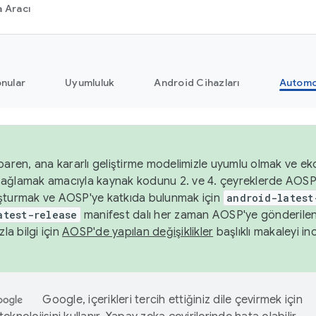
 Aracı
nular
Uyumluluk
Android Cihazları
Automo
baren, ana kararlı geliştirme modelimizle uyumlu olmak ve ek
nı sağlamak amacıyla kaynak kodunu 2. ve 4. çeyreklerde AOSP
şturmak ve AOSP'ye katkıda bulunmak için
android-latest
atest-release
manifest dalı her zaman AOSP'ye gönderile
zla bilgi için
AOSP'de yapılan değişiklikler
başlıklı makaleyi inc
Google, içerikleri tercih ettiğiniz dile çevirmek için