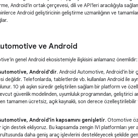
rme, Android'in ortak çerçevesi, dili ve API'leri aracılığıyla sağla
binlerce Android geliştiricinin geliştirme uzmanlığının ve tamamla
lar.
utomotive ve Android
ve'in genel Android ekosistemiyle ilişkisini anlamanız önemlidir:
Automotive, Android'dir
. Android Automotive, Android'in bir 
esi değildir. Telefonlarda, tabletlerde vb. kullanılan Android ile a
nur. 10 yılı aşkın süredir geliştirilen sağlam bir platform ve özell
vcut güvenlik modelinden, uyumluluk programından, geliştirici a
ken tamamen ücretsiz, açık kaynaklı, son derece özelleştirilebili
utomotive, Android'in kapsamını genişletir
. Otomotive özg
er için destek ekliyoruz. Bu kapsamda zengin IVI platformları yer a
ultusunda daha geniş araç işlevlerini destekleyecek şekilde geni