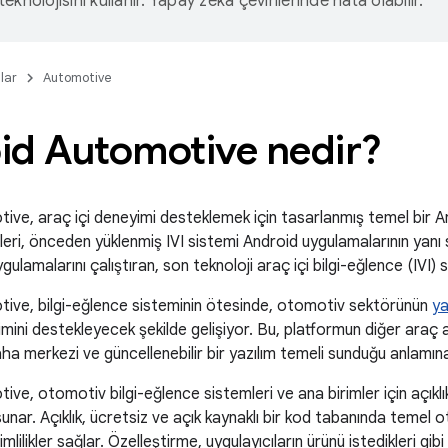
eknolojisini kullanır. Yapay zeka çevirilerinde hata olabilir.
lar
Automotive
id Automotive nedir?
ive, araç içi deneyimi desteklemek için tasarlanmış temel bir 
leri, önceden yüklenmiş IVI sistemi Android uygulamalarının yanı s
ulamalarını çalıştıran, son teknoloji araç içi bilgi-eğlence (IVI) s
ive, bilgi-eğlence sisteminin ötesinde, otomotiv sektörünün
ya
mini destekleyecek şekilde gelişiyor. Bu, platformun diğer araç a
aha merkezi ve güncellenebilir bir yazılım temeli sunduğu anlamına
ve, otomotiv bilgi-eğlence sistemleri ve ana birimler için açıklı
 sunar. Açıklık, ücretsiz ve açık kaynaklı bir kod tabanında temel o
mlilikler sağlar. Özelleştirme, uygulayıcıların ürünü istedikleri gib