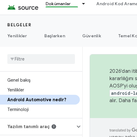
Dokümanlar
Android Kod Arama
BELGELER
Yenilikler
Başlarken
Güvenlik
Temel Ko
2026'dan iti
kararlılığı
Genel bakış
AOSP'yi olu
Yenilikler
android-l
Android Automotive nedir?
alır. Daha fa
Terminoloji
Yazılım tanımlı araç