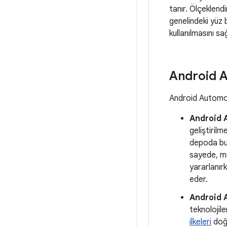
tanır. Ölçeklendi
genelindeki yüz 
kullanılmasını sağ
Android A
Android Automoti
Android 
geliştirilm
depoda bulu
sayede, me
yararlanır
eder.
Android A
teknolojil
ilkeleri
doğr