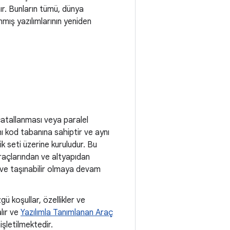
nır. Bunların tümü, dünya
nmış yazılımlarının yeniden
çatallanması veya paralel
ynı kod tabanına sahiptir ve aynı
ik seti üzerine kuruludur. Bu
raçlarından ve altyapıdan
r ve taşınabilir olmaya devam
ü koşullar, özellikler ve
lır ve
Yazılımla Tanımlanan Araç
şletilmektedir.