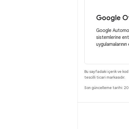
Google Ot
Google Automotiv
sistemlerine ent
uygulamalarının 
Bu sayfadaki içerik ve kod
tescilli ticari markasıdır.
Son güncelleme tarihi: 2
DERLEME
Android kod deposu