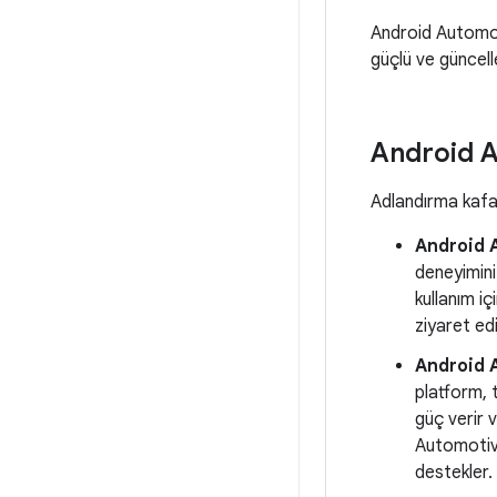
Android Automoti
güçlü ve güncell
Android A
Adlandırma kafa ka
Android 
deneyimini
kullanım iç
ziyaret edi
Android 
platform, t
güç verir 
Automotive,
destekler.