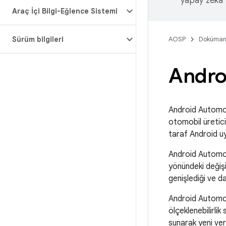
yapay zeka t
Araç İçi Bilgi-Eğlence Sistemi
Sürüm bilgileri
AOSP
Doküman
Andro
Android Automot
otomobil üretici
taraf Android uyg
Android Automot
yönündeki değişi
genişlediği ve d
Android Automoti
ölçeklenebilirlik
sunarak yeni veri