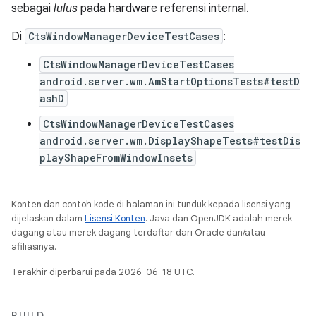
sebagai
lulus
pada hardware referensi internal.
Di
CtsWindowManagerDeviceTestCases
:
CtsWindowManagerDeviceTestCases
android.server.wm.AmStartOptionsTests#testD
ashD
CtsWindowManagerDeviceTestCases
android.server.wm.DisplayShapeTests#testDis
playShapeFromWindowInsets
Konten dan contoh kode di halaman ini tunduk kepada lisensi yang
dijelaskan dalam
Lisensi Konten
. Java dan OpenJDK adalah merek
dagang atau merek dagang terdaftar dari Oracle dan/atau
afiliasinya.
Terakhir diperbarui pada 2026-06-18 UTC.
BUILD