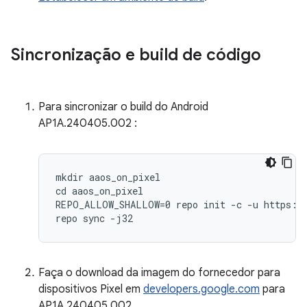
Sincronização e build de código
Para sincronizar o build do Android
AP1A.240405.002 :
mkdir aaos_on_pixel

cd aaos_on_pixel

REPO_ALLOW_SHALLOW=0 repo init -c -u https://
repo sync -j32
Faça o download da imagem do fornecedor para
dispositivos Pixel em
developers.google.com
para
AP1A.240405.002