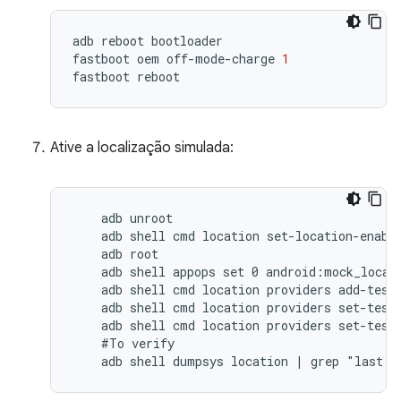
adb
reboot
bootloader
fastboot
oem
off
-
mode
-
charge
1
fastboot
reboot
Ative a localização simulada:
    adb unroot

    adb shell cmd location set-location-enable
    adb root

    adb shell appops set 0 android:mock_locati
    adb shell cmd location providers add-test-
    adb shell cmd location providers set-test-
    adb shell cmd location providers set-test-
    #To verify

    adb shell dumpsys location | grep "last l