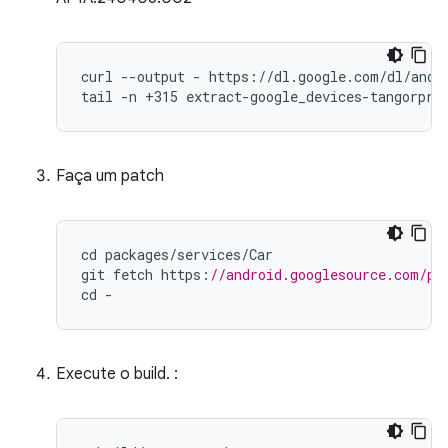
curl --output - https://dl.google.com/dl/andro
tail -n +315 extract-google_devices-tangorpro
Faça um patch
cd
packages
/
services
/
Car
git
fetch
https
:
//android.googlesource.com/pl
cd
-
Execute o build. :