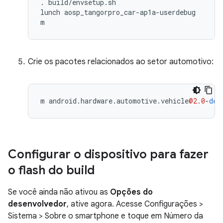
. build/envsetup.sh

lunch aosp_tangorpro_car-ap1a-userdebug

m
Crie os pacotes relacionados ao setor automotivo:
m
android
.
hardware
.
automotive
.
vehicle
@2.0
-
def
Configurar o dispositivo para fazer
o flash do build
Se você ainda não ativou as
Opções do
desenvolvedor
, ative agora. Acesse Configurações >
Sistema > Sobre o smartphone e toque em Número da