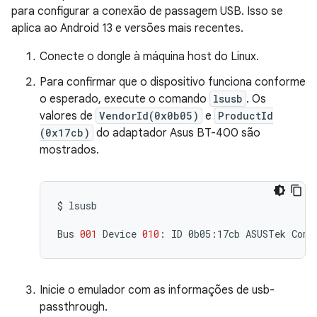
para configurar a conexão de passagem USB. Isso se
aplica ao Android 13 e versões mais recentes.
Conecte o dongle à máquina host do Linux.
Para confirmar que o dispositivo funciona conforme
o esperado, execute o comando
lsusb
. Os
valores de
VendorId(0x0b05)
e
ProductId
(0x17cb)
do adaptador Asus BT-400 são
mostrados.
$
lsusb

Bus
001
Device
010
:
ID
0b05:17cb
ASUSTek
Comp
Inicie o emulador com as informações de usb-
passthrough.