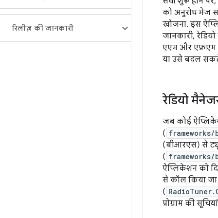
सेवा शुरू होने प
को अनुरोध भेज सक
खोजना. इस ऐप्लिके
रिलीज़ की जानकारी
जानकारी, रेडियो प
एएम और एफ़एम रे
या उसे बदल सकते 
रेडियो मैनेज
जब कोई ऐप्लिकेशन
(
frameworks/
(बीआरएस) से ट्य
(
frameworks/
ऐप्लिकेशन को दिखा
से कॉल किया जा 
(
RadioTuner.
प्रोग्राम की सूचि