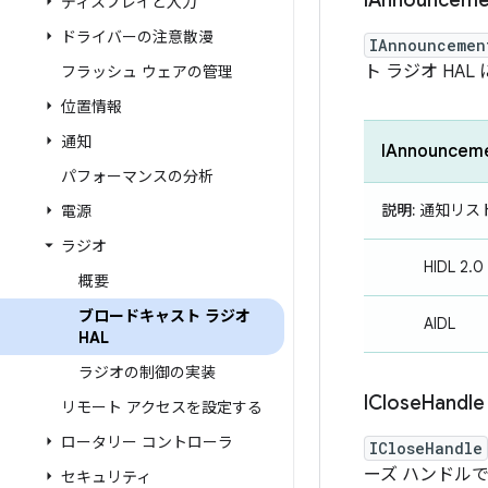
IAnnounceme
ディスプレイと入力
ドライバーの注意散漫
IAnnouncemen
ト ラジオ H
フラッシュ ウェアの管理
位置情報
通知
IAnnounceme
パフォーマンスの分析
説明:
通知リス
電源
ラジオ
HIDL 2.0
概要
ブロードキャスト ラジオ
AIDL
HAL
ラジオの制御の実装
IClose
Handle
リモート アクセスを設定する
ロータリー コントローラ
ICloseHandle
ーズ ハンドル
セキュリティ