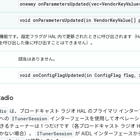
oneway
onParametersUpdated(
vec<Vendor
Key
Value
void
onParametersUpdated(
in Vendor
Key
Value[] 
の新機能です。設定フラグが HAL 内で更新されたときに呼び出されます（H
を呼び出した後に呼び出すことはできません）。
該当はありません。
void
onConfigFlagUpdated(
in Config
Flag flag
,
i
adio
dio
は、ブロードキャスト ラジオ HAL のプライマリ インターフェー
ーへの
ITunerSession
インターフェースを使用してオペレーシ
きるチューナーは 1 つだけです（各ブロードキャスト ラジオ H
しかない場合）。
ITunerSession
が AIDL インターフェー