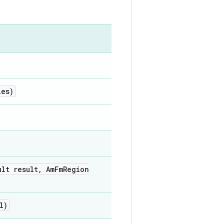
ies)
ult result
,
Am
Fm
Region
l)