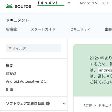
ドキュメント
Android ソース
ドキュメント
新機能
スタートガイド
セキュリティ
主要
2026 
するため、第
概要
は、
andro
改良点
は、常に 
Android Automotive とは
ご覧くださ
用語
ソフトウェア定義自動車
AOSP
ドキュメ