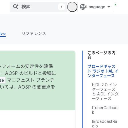
/
ive
リファレンス
このページの内
容
ットフォームの安定性を確保
ブロードキャス
ト ラジオ HAL イ
す。AOSP のビルドと投稿に
ンターフェース
se
マニフェスト ブランチ
HIDL 2.0 イン
ついては、
AOSP の変更点
を
ターフェース
と AIDL インタ
ーフェース
ITunerCallbac
k
IBroadcastRa
dio