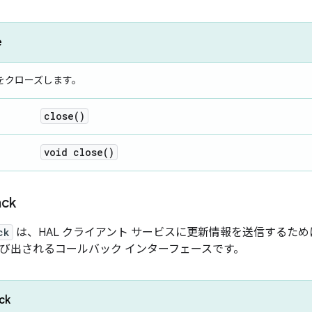
e
をクローズします。
close(
)
void
close(
)
ack
ck
は、HAL クライアント サービスに更新情報を送信するため
て呼び出されるコールバック インターフェースです。
ck