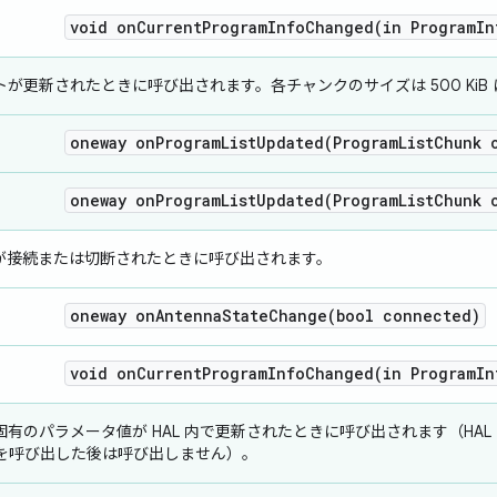
void
onCurrentProgramInfoChanged(
in Program
In
が更新されたときに呼び出されます。各チャンクのサイズは 500 KiB
oneway
onProgramListUpdated(
Program
List
Chunk 
oneway
onProgramListUpdated(
Program
List
Chunk 
が接続または切断されたときに呼び出されます。
oneway
onAntennaStateChange(
bool connected)
void
onCurrentProgramInfoChanged(
in Program
In
有のパラメータ値が HAL 内で更新されたときに呼び出されます（HAL
を呼び出した後は呼び出しません）。