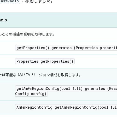
castRadio
に移動しました。
adio
ルとその機能の説明を取得します。
get
Properties(
) generates (Properties propert
Properties
get
Properties(
)
は可能な AM / FM リージョン構成を取得します。
getAmFmRegionConfig(
bool full) generates (Res
Config config)
Am
Fm
Region
Config
getAmFmRegionConfig(
bool ful