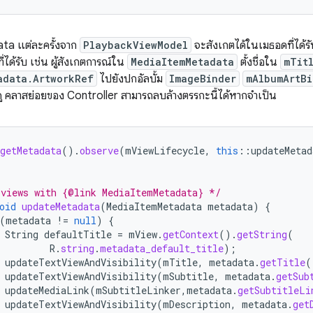
ta แต่ละครั้งจาก
PlaybackViewModel
จะสังเกตได้ในเมธอดที่ได้ร
ที่ได้รับ เช่น ผู้สังเกตการณ์ใน
MediaItemMetadata
ตั้งชื่อใน
mTit
adata.ArtworkRef
ไปยังปกอัลบั้ม
ImageBinder
mAlbumArtBi
 คลาสย่อยของ Controller สามารถลบล้างตรรกะนี้ได้หากจำเป็น
getMetadata
().
observe
(
mViewLifecycle
,
this
::
updateMetad
 views with {@link MediaItemMetadata} */
oid
updateMetadata
(
MediaItemMetadata
metadata
)
{
(
metadata
!=
null
)
{
String
defaultTitle
=
mView
.
getContext
().
getString
(
R
.
string
.
metadata_default_title
);
updateTextViewAndVisibility
(
mTitle
,
metadata
.
getTitle
(
updateTextViewAndVisibility
(
mSubtitle
,
metadata
.
getSub
updateMediaLink
(
mSubtitleLinker
,
metadata
.
getSubtitleLi
updateTextViewAndVisibility
(
mDescription
,
metadata
.
get