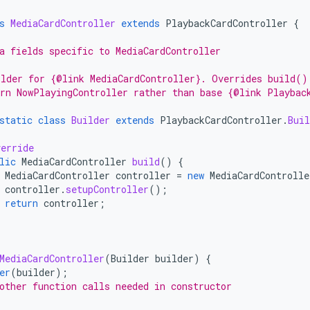
s
MediaCardController
extends
PlaybackCardController
{
a fields specific to MediaCardController
lder for {@link MediaCardController}. Overrides build()
rn NowPlayingController rather than base {@link Playbac
static
class
Builder
extends
PlaybackCardController
.
Buil
erride
lic
MediaCardController
build
()
{
MediaCardController
controller
=
new
MediaCardControlle
controller
.
setupController
();
return
controller
;
MediaCardController
(
Builder
builder
)
{
er
(
builder
);
other function calls needed in constructor