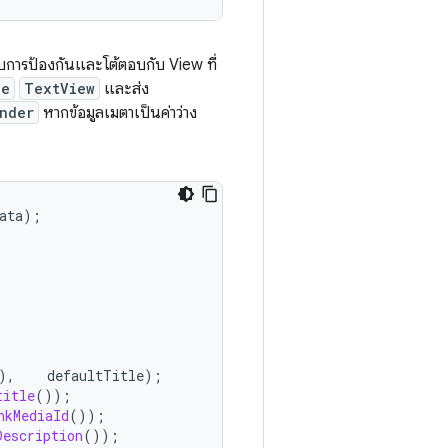
ับการป้องกันและโต้ตอบกับ View ที่
le
TextView
และส่ง
nder
หากข้อมูลเมตาเป็นค่าว่าง
ata
);
),
defaultTitle
);
title
());
nkMediaId
());
Description
());