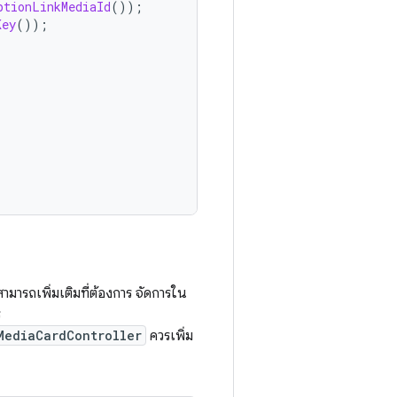
ptionLinkMediaId
());
Key
());
มารถเพิ่มเติมที่ต้องการ จัดการใน
ร
MediaCardController
ควรเพิ่ม