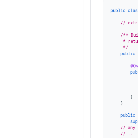
public
clas
// extr
/** Bui
     * retu
     */
public
@Ov
pub
}
}
public
sup
// any 
// ...