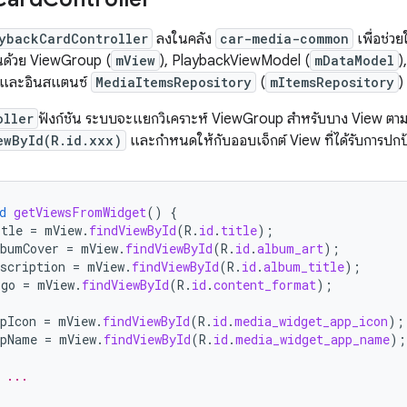
ybackCardController
ลงในคลัง
car-media-common
เพื่อช่วย
ึ้นด้วย ViewGroup (
mView
), PlaybackViewModel (
mDataModel
)
 และอินสแตนซ์
MediaItemsRepository
(
mItemsRepository
)
oller
ฟังก์ชัน ระบบจะแยกวิเคราะห์ ViewGroup สำหรับบาง View ตาม
ewById(R.id.xxx)
และกำหนดให้กับออบเจ็กต์ View ที่ได้รับการปกป
d
getViewsFromWidget
()
{
tle
=
mView
.
findViewById
(
R
.
id
.
title
);
bumCover
=
mView
.
findViewById
(
R
.
id
.
album_art
);
scription
=
mView
.
findViewById
(
R
.
id
.
album_title
);
ogo
=
mView
.
findViewById
(
R
.
id
.
content_format
);
pIcon
=
mView
.
findViewById
(
R
.
id
.
media_widget_app_icon
);
pName
=
mView
.
findViewById
(
R
.
id
.
media_widget_app_name
);
 ...