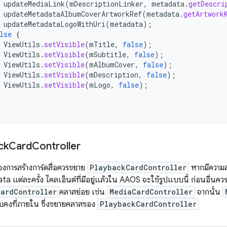
updateMediaLink
(
mDescriptionLinker
,
metadata
.
getDescri
updateMetadataAlbumCoverArtworkRef
(
metadata
.
getArtwork
updateMetadataLogoWithUri
(
metadata
);
lse
{
ViewUtils
.
setVisible
(
mTitle
,
false
);
ViewUtils
.
setVisible
(
mSubtitle
,
false
);
ViewUtils
.
setVisible
(
mAlbumCover
,
false
);
ViewUtils
.
setVisible
(
mDescription
,
false
);
ViewUtils
.
setVisible
(
mLogo
,
false
);
ck
Card
Controller
องการสร้างการ์ดสื่อควรขยาย
PlaybackCardController
หากมีความสา
a แต่ละครั้ง ไคลเอ็นต์ที่มีอยู่แล้วใน AAOS จะใช้รูปแบบนี้ ก่อนอื่นคว
ardController
คลาสย่อย เช่น
MediaCardController
จากนั้น
บคงที่ภายใน ซึ่งขยายคลาสของ
PlaybackCardController