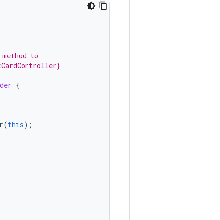
 method to
kCardController}
der
{
r
(
this
);