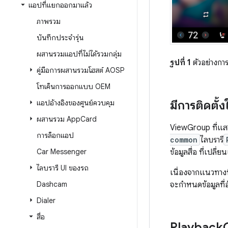
แอปที่แยกออกมาแล้ว
ภาพรวม
บันทึกประจำรุ่น
ผสานรวมแอปที่ไม่ได้รวมกลุ่ม
รูปที่ 1
ตัวอย่างการ
คู่มือการผสานรวมโฮสต์ AOSP
โทเค็นการออกแบบ OEM
มีการติดตั้
แอปอ้างอิงของศูนย์ควบคุม
ผสานรวม App
Card
ViewGroup ที่แส
การล็อกแอป
common
ไลบรารี
Car Messenger
ข้อมูลสื่อ ที่เปลี
ไลบรารี UI ของรถ
เนื่องจากแนวทางน
Dashcam
จะกำหนดข้อมูลที่อ
Dialer
สื่อ
Playback