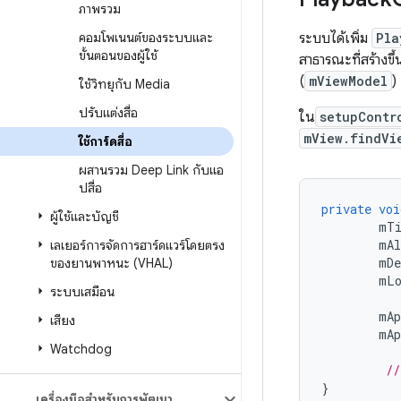
ภาพรวม
คอมโพเนนต์ของระบบและ
ระบบได้เพิ่ม
Pla
ขั้นตอนของผู้ใช้
สาธารณะที่สร้างข
(
mViewModel
)
ใช้วิทยุกับ Media
ปรับแต่งสื่อ
ใน
setupContr
mView.findVi
ใช้การ์ดสื่อ
ผสานรวม Deep Link กับแอ
ปสื่อ
private
voi
ผู้ใช้และบัญชี
mTi
mAl
เลเยอร์การจัดการฮาร์ดแวร์โดยตรง
mDe
ของยานพาหนะ (VHAL)
mL
ระบบเสมือน
mAp
เสียง
mAp
Watchdog
//
}
เครื่องมือสำหรับการพัฒนา