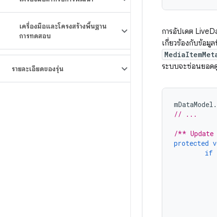
เครื่องมือและโครงสร้างพื้นฐาน
การอัปเดต LiveDa
การทดสอบ
เกี่ยวข้องกับข้อมูล
MediaItemMet
ระบบจะซ่อนยอดดู
รายละเอียดของรุ่น
mDataModel
.
// ...
/** Update
protected
v
if