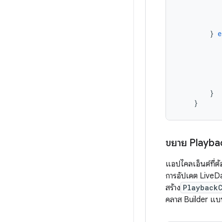
}
e
}
}
ขยาย Playba
แอปไคลเอ็นต์ที่ต้
การอัปเดต LiveDat
สร้าง
PlaybackC
คลาส Builder แบ