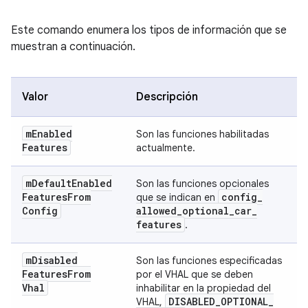
Este comando enumera los tipos de información que se
muestran a continuación.
Valor
Descripción
m
Enabled
Son las funciones habilitadas
Features
actualmente.
m
Default
Enabled
Son las funciones opcionales
Features
From
config
_
que se indican en
Config
allowed
_
optional
_
car
_
features
.
m
Disabled
Son las funciones especificadas
Features
From
por el VHAL que se deben
Vhal
inhabilitar en la propiedad del
DISABLED
_
OPTIONAL
_
VHAL,