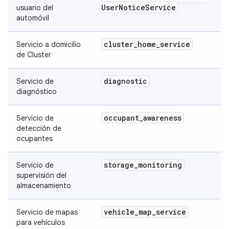
User
Notice
Service
usuario del
automóvil
cluster
_
home
_
service
Servicio a domicilio
de Cluster
diagnostic
Servicio de
diagnóstico
occupant
_
awareness
Servicio de
detección de
ocupantes
storage
_
monitoring
Servicio de
supervisión del
almacenamiento
vehicle
_
map
_
service
Servicio de mapas
para vehículos