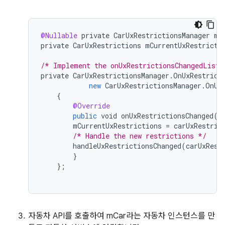
@Nullable
private
CarUxRestrictionsManager
mC
private
CarUxRestrictions
mCurrentUxRestricti
/* Implement the onUxRestrictionsChangedListe
private
CarUxRestrictionsManager
.
OnUxRestrict
new
CarUxRestrictionsManager
.
OnUx
{
@Override
public
void
onUxRestrictionsChanged
(
C
mCurrentUxRestrictions
=
carUxRestric
/* Handle the new restrictions */
handleUxRestrictionsChanged
(
carUxRest
}
}
;
자동차 API를 호출하여 mCar라는 자동차 인스턴스를 만