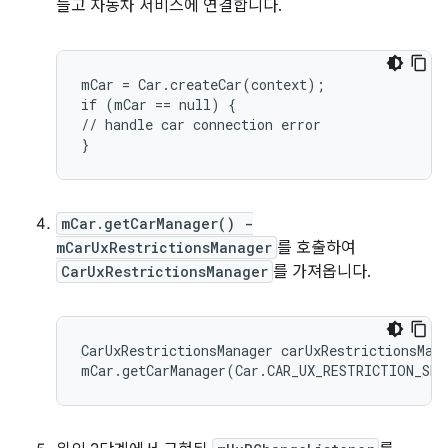
들고 자동차 서비스에 연결합니다.
mCar = Car.createCar(context);

if (mCar == null) {

// handle car connection error

}
mCar.getCarManager() -
mCarUxRestrictionsManager
를 호출하여
CarUxRestrictionsManager
를 가져옵니다.
CarUxRestrictionsManager carUxRestrictionsMana
mCar.getCarManager(Car.CAR_UX_RESTRICTION_SER