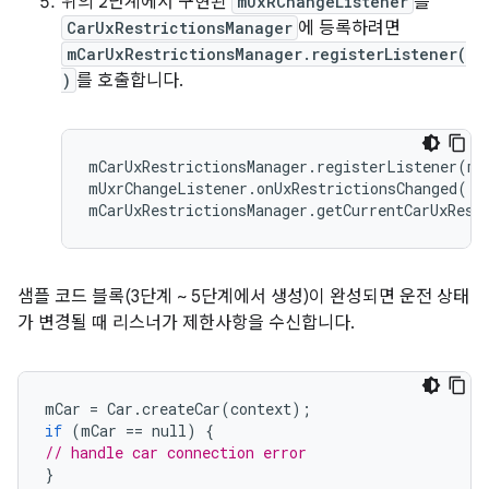
위의 2단계에서 구현된
mUxRChangeListener
를
CarUxRestrictionsManager
에 등록하려면
mCarUxRestrictionsManager.registerListener(
)
를 호출합니다.
mCarUxRestrictionsManager
.
registerListener
(
mU
mUxrChangeListener
.
onUxRestrictionsChanged
(
mCarUxRestrictionsManager
.
getCurrentCarUxRest
샘플 코드 블록(3단계 ~ 5단계에서 생성)이 완성되면 운전 상태
가 변경될 때 리스너가 제한사항을 수신합니다.
mCar
=
Car
.
createCar
(
context
);
if
(
mCar
==
null
)
{
// handle car connection error
}