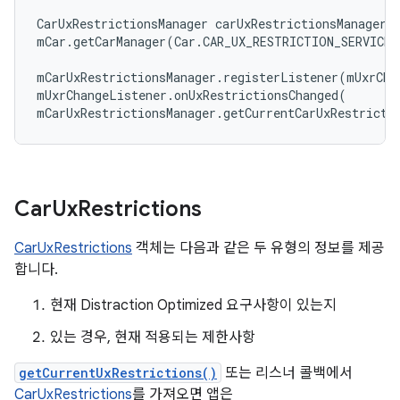
CarUxRestrictionsManager
carUxRestrictionsManager
mCar
.
getCarManager
(
Car
.
CAR_UX_RESTRICTION_SERVICE
)
mCarUxRestrictionsManager
.
registerListener
(
mUxrCha
mUxrChangeListener
.
onUxRestrictionsChanged
(
mCarUxRestrictionsManager
.
getCurrentCarUxRestricti
Car
Ux
Restrictions
CarUxRestrictions
객체는 다음과 같은 두 유형의 정보를 제공
합니다.
현재 Distraction Optimized 요구사항이 있는지
있는 경우, 현재 적용되는 제한사항
getCurrentUxRestrictions()
또는 리스너 콜백에서
CarUxRestrictions
를 가져오면 앱은