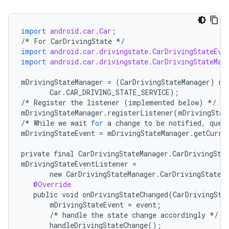
import
android.car.Car
;
/*
For
CarDrivingState
*/
import
android.car.drivingstate.CarDrivingStateEve
import
android.car.drivingstate.CarDrivingStateMan
mDrivingStateManager
=
(
CarDrivingStateManager
)
mC
Car
.
CAR_DRIVING_STATE_SERVICE
);
/*
Register
the
listener
(
implemented
below
)
*/
mDrivingStateManager
.
registerListener
(
mDrivingStat
/*
While
we
wait
for
a
change
to
be
notified
,
quer
mDrivingStateEvent
=
mDrivingStateManager
.
getCurre
private
final
CarDrivingStateManager
.
CarDrivingSta
mDrivingStateEventListener
=
new
CarDrivingStateManager
.
CarDrivingStateE
@Override
public
void
onDrivingStateChanged
(
CarDrivingSta
mDrivingStateEvent
=
event
;
/*
handle
the
state
change
accordingly
*/
handleDrivingStateChange
();