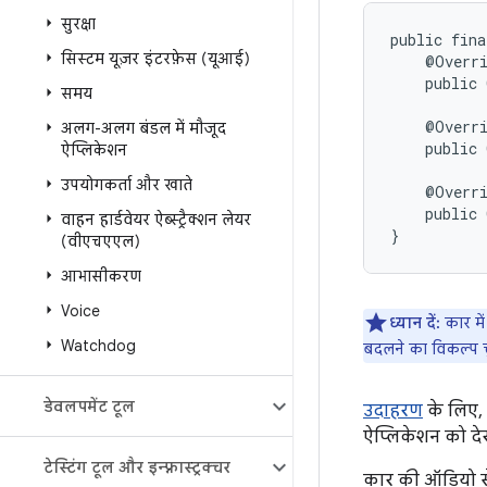
सुरक्षा
public
fina
सिस्टम यूज़र इंटरफ़ेस (यूआई)
@
Overr
public
समय
@
Overr
अलग-अलग बंडल में मौजूद
public
ऐप्लिकेशन
उपयोगकर्ता और खाते
@
Overr
public
वाहन हार्डवेयर ऐब्स्ट्रैक्शन लेयर
}
(वीएचएएल)
आभासीकरण
Voice
ध्यान दें:
कार में
Watchdog
बदलने का विकल्प चु
डेवलपमेंट टूल
उदाहरण
के लिए,
ऐप्लिकेशन को देख
टेस्टिंग टूल और इन्फ़्रास्ट्रक्चर
कार की ऑडियो से