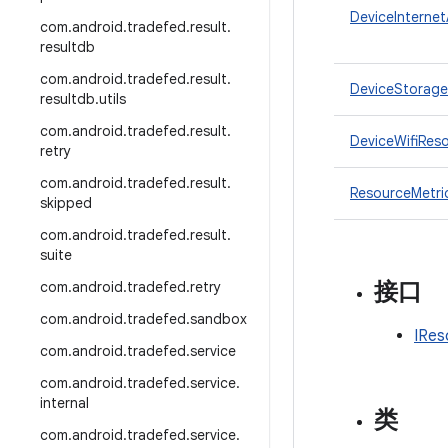
DeviceInternet
com
.
android
.
tradefed
.
result
.
resultdb
com
.
android
.
tradefed
.
result
.
DeviceStorage
resultdb
.
utils
com
.
android
.
tradefed
.
result
.
DeviceWifiReso
retry
com
.
android
.
tradefed
.
result
.
ResourceMetric
skipped
com
.
android
.
tradefed
.
result
.
suite
接口
com
.
android
.
tradefed
.
retry
com
.
android
.
tradefed
.
sandbox
IRes
com
.
android
.
tradefed
.
service
com
.
android
.
tradefed
.
service
.
internal
类
com
.
android
.
tradefed
.
service
.