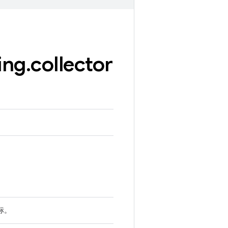
ing
.
collector
标。