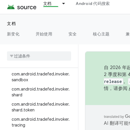
文档
Android 代码搜索
com.android.tradefed.device.se
rver
com.android.tradefed.error
文档
com.android.tradefed.host
新变化
开始使用
安全
核心主题
兼
com
.
android
.
tradefed
.
host
.
gcs
com
.
android
.
tradefed
.
invoker
com
.
android
.
tradefed
.
invoker
.
logger
自 202
com
.
android
.
tradefed
.
invoker
.
2 季度和第
sandbox
release
。
情，请参阅
com
.
android
.
tradefed
.
invoker
.
shard
com
.
android
.
tradefed
.
invoker
.
shard
.
token
com
.
android
.
tradefed
.
invoker
.
AI 翻译可
tracing