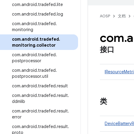
com
.
android
.
tradefed
.
lite
com
.
android
.
tradefed
.
log
AOSP
文档
com
.
android
.
tradefed
.
monitoring
com
.
a
com
.
android
.
tradefed
.
monitoring
.
collector
接口
com
.
android
.
tradefed
.
postprocessor
com
.
android
.
tradefed
.
IResourceMetri
postprocessor
.
util
com
.
android
.
tradefed
.
result
com
.
android
.
tradefed
.
result
.
类
ddmlib
com
.
android
.
tradefed
.
result
.
error
DeviceBattery
com
.
android
.
tradefed
.
result
.
proto