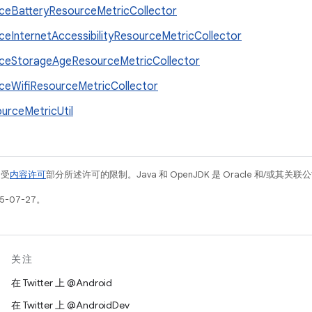
ceBatteryResourceMetricCollector
ceInternetAccessibilityResourceMetricCollector
ceStorageAgeResourceMetricCollector
ceWifiResourceMetricCollector
urceMetricUtil
例受
内容许可
部分所述许可的限制。Java 和 OpenJDK 是 Oracle 和/或其
5-07-27。
关注
在 Twitter 上 @Android
在 Twitter 上 @AndroidDev