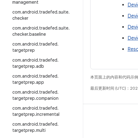
management
Devi
com
.
android
.
tradefed
.
suite
.
Devi
checker
Devi
com
.
android
.
tradefed
.
suite
.
checker
.
baseline
Devi
com
.
android
.
tradefed
.
Reso
targetprep
com
.
android
.
tradefed
.
targetprep
.
adb
com
.
android
.
tradefed
.
本页面上的内容和代码示
targetprep
.
app
最后更新时间 (UTC)：202
com
.
android
.
tradefed
.
targetprep
.
companion
com
.
android
.
tradefed
.
targetprep
.
incremental
构建
com
.
android
.
tradefed
.
Android 代码库
targetprep
.
multi
要求