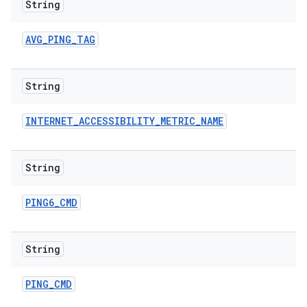
String
AVG
_
PING
_
TAG
String
INTERNET
_
ACCESSIBILITY
_
METRIC
_
NAME
String
PING6
_
CMD
String
PING
_
CMD