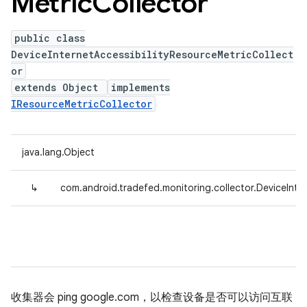
Metric
Collector
public class
DeviceInternetAccessibilityResourceMetricCollect
or
extends Object
implements
IResourceMetricCollector
java.lang.Object
↳
com.android.tradefed.monitoring.collector.DeviceInte
收集器会 ping google.com，以检查设备是否可以访问互联