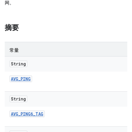
网。
摘要
常量
String
AVG
_
PING
String
AVG
_
PING6
_
TAG