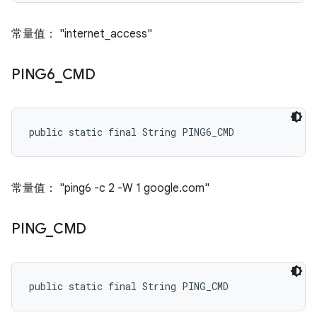
常量值： "internet_access"
PING6
_
CMD
public static final String PING6_CMD
常量值： "ping6 -c 2 -W 1 google.com"
PING
_
CMD
public static final String PING_CMD