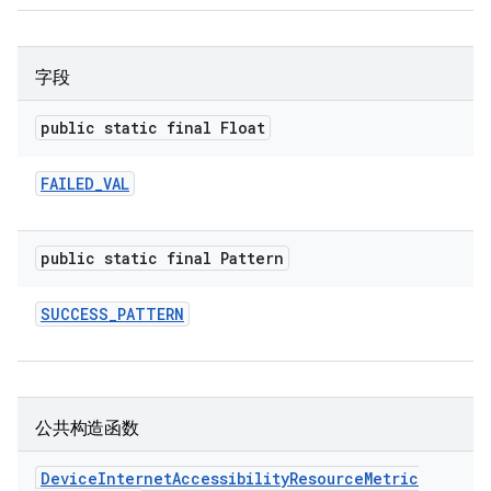
字段
public static final Float
FAILED
_
VAL
public static final Pattern
SUCCESS
_
PATTERN
公共构造函数
Device
Internet
Accessibility
Resource
Metric