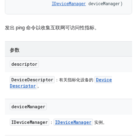
IDeviceManager
 deviceManager)
发出 ping 命令以收集互联网可访问性指标。
参数
descriptor
Device
Descriptor
Device
：有关指标化设备的
Descriptor
。
device
Manager
IDevice
Manager
IDevice
Manager
：
实例。