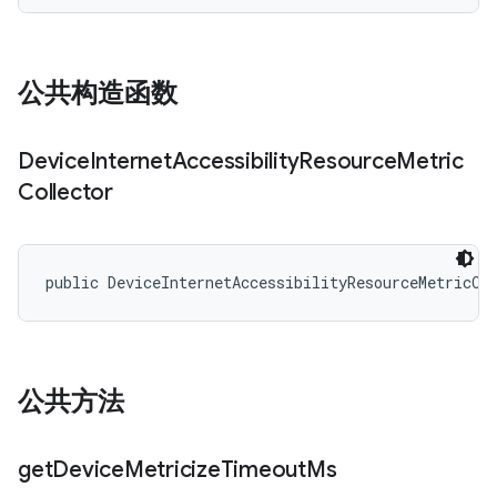
公共构造函数
Device
Internet
Accessibility
Resource
Metric
Collector
public DeviceInternetAccessibilityResourceMetricCo
公共方法
get
Device
Metricize
Timeout
Ms