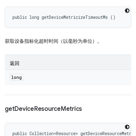
public long getDeviceMetricizeTimeoutMs ()
获取设备指标化超时时间（以毫秒为单位）。
返回
long
get
Device
Resource
Metrics
public Collection<Resource> getDeviceResourceMetri