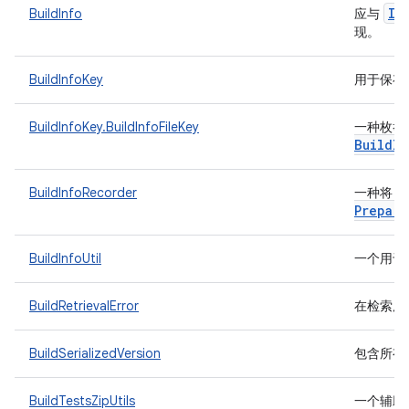
IT
BuildInfo
应与
现。
BuildInfoKey
用于保存与
BuildInfoKey.BuildInfoFileKey
一种枚举
Build
In
BuildInfoRecorder
一种将 b
Prepare
BuildInfoUtil
一个用于
BuildRetrievalError
在检索用于
BuildSerializedVersion
包含所有
BuildTestsZipUtils
一个辅助类