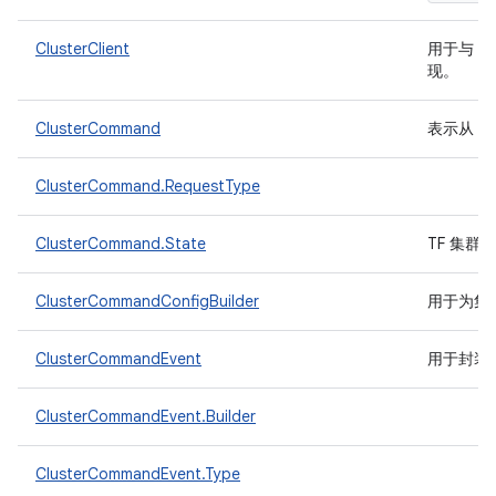
ClusterClient
用于与 T
现。
ClusterCommand
表示从 T
ClusterCommand.RequestType
ClusterCommand.State
TF 集
ClusterCommandConfigBuilder
用于为集
ClusterCommandEvent
用于封装
ClusterCommandEvent.Builder
ClusterCommandEvent.Type