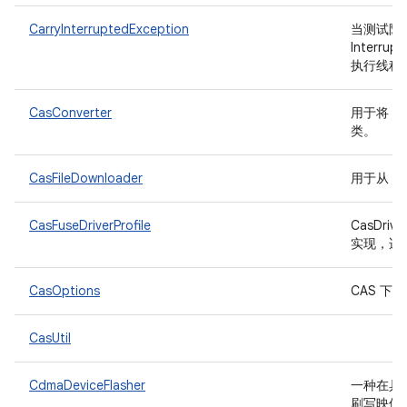
CarryInterruptedException
当测试阶
Interr
执行线程
CasConverter
用于将 F
类。
CasFileDownloader
用于从 R
CasFuseDriverProfile
CasDrive
实现，适用
CasOptions
CAS 
CasUtil
CdmaDeviceFlasher
一种在具有
刷写映像