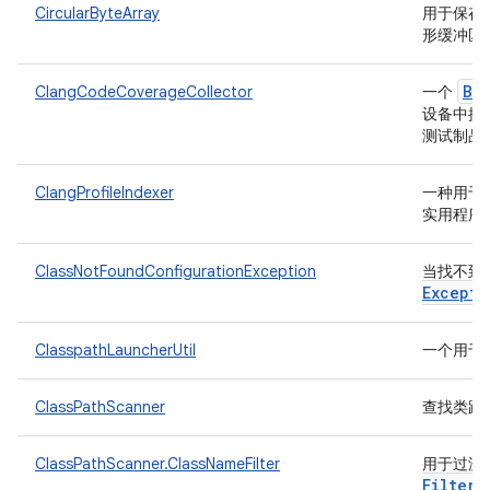
CircularByteArray
用于保存
形缓冲区
Ba
ClangCodeCoverageCollector
一个
设备中提取
测试制品
ClangProfileIndexer
一种用于为
实用程序
ClassNotFoundConfigurationException
当找不到
Excepti
ClasspathLauncherUtil
一个用于
ClassPathScanner
查找类路
ClassPathScanner.ClassNameFilter
用于过滤和
Filter