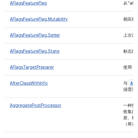
AFlagsFeatureFlag
从“af
AFlagsFeatureFlag.Mutability
相应标
AFlagsFeatureFlag.Setter
上次设
AFlagsFeatureFlag.State
标志的
a
AFlagsTargetPreparer
使用
Aft
AfterClassWithInfo
与
须需要
AggregatePostProcessor
一种指
收集的
差、标
（将这