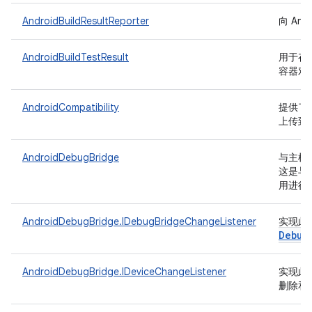
AndroidBuildResultReporter
向 And
AndroidBuildTestResult
用于存储要
容器对
AndroidCompatibility
提供了一
上传到 R
AndroidDebugBridge
与主机端 
这是与
用进行
AndroidDebugBridge.IDebugBridgeChangeListener
实现此
Debug
AndroidDebugBridge.IDeviceChangeListener
实现此
删除和