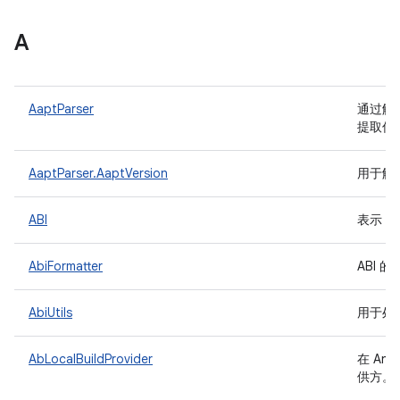
A
AaptParser
通过解析“
提取信
AaptParser.AaptVersion
用于解析
ABI
表示 A
AbiFormatter
ABI 
AbiUtils
用于处理
AbLocalBuildProvider
在 And
供方。