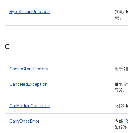
By
ByteStreamUploader
实现
端。
C
CacheClientFactory
用于创建
CanceledException
抽象异常
异常。
CarModuleController
此控制器
Ru
CarryDnaeError
内部
D
架传递