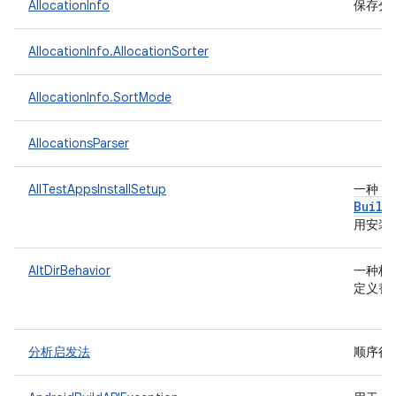
AllocationInfo
保存分
AllocationInfo.AllocationSorter
AllocationInfo.SortMode
AllocationsParser
I
AllTestAppsInstallSetup
一种
Build
用安装
AltDirBehavior
一种枚
定义替
分析启发法
顺序很