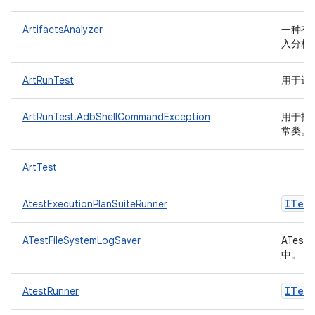
ArtifactsAnalyzer
一种有助
入分析
ArtRunTest
用于运
ArtRunTest.AdbShellCommandException
用于报告
常类。
ArtTest
ITest
AtestExecutionPlanSuiteRunner
ATestFileSystemLogSaver
ATes
中。
ITest
AtestRunner