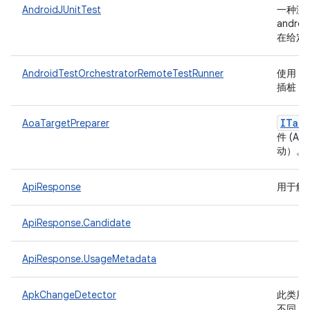
AndroidJUnitTest
一种测
androi
在给定
AndroidTestOrchestratorRemoteTestRunner
使用 ad
插桩 An
ITarg
AoaTargetPreparer
件 (A
动）。
ApiResponse
用于解析
ApiResponse.Candidate
ApiResponse.UsageMetadata
ApkChangeDetector
此类用于
不同，