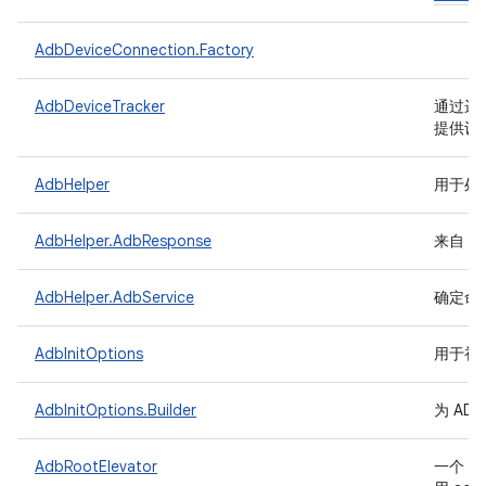
AdbDeviceConnection.Factory
AdbDeviceTracker
通过运行
提供设
AdbHelper
用于处
AdbHelper.AdbResponse
来自 A
AdbHelper.AdbService
确定命
AdbInitOptions
用于初始化
AdbInitOptions.Builder
为 AD
A
AdbRootElevator
一个