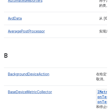
AutomatedReporters
用于定义
的类。
AvdData
从 [ID
AveragePostProcessor
实现后
B
BackgroundDeviceAction
在给定设
取消。
IMetri
BaseDeviceMetricCollector
onTest
onTest
和停止收