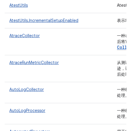
AtestUtils
Ates
AtestUtils.IncrementalSetupEnabled
表示增
AtraceCollector
一种在测
后将它
Colle
AtraceRunMetricCollector
从测试
迹，记
后处理
AutoLogCollector
一种枚
处理。
AutoLogProcessor
一种枚
处理。