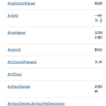
ArgsOptionParser
根据解
ArgUtil
一种实
Op
为
ArrayHelper
实用程
行数组到
ArrayUtil
数组的
ArtChrootPreparer
为 AR
ArtGTest
ArtifactDetails
此图描
构
ArtifactDetails.ArtifactFileDescriptor