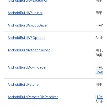
AndroidBuildAPIException
用于 An
AndroidBuildAPIHelper
用于创建
AndroidBuildApiLogSaver
一种将日志
AndroidBuildAPIOptions
Andro
AndroidBuildArtifactHelper
用于查询 
助类。
AndroidBuildDownloader
一种从 A
Downl
AndroidBuildFetcher
用于从 A
IRemo
AndroidBuildRemoteFileResolver
Andro