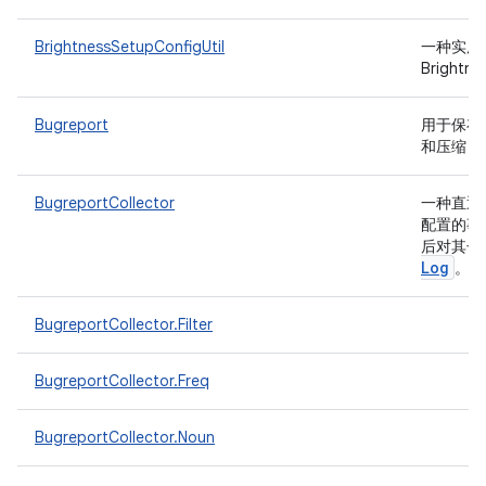
BrightnessSetupConfigUtil
一种实用
Bright
Bugreport
用于保存 
和压缩 bu
BugreportCollector
一种直通
配置的事件
后对其子
Log
。
BugreportCollector.Filter
BugreportCollector.Freq
BugreportCollector.Noun