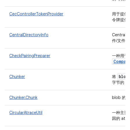
CecControllerTokenProvider
用于提供与
令牌提供
CentralDirectoryInfo
Central
件/文件
CheckPairingPreparer
一种用于
Compan
blob
Chunker
将
C
字节的
Chunker.Chunk
blob 
CircularAtraceUtil
一种主要用
因的 atr