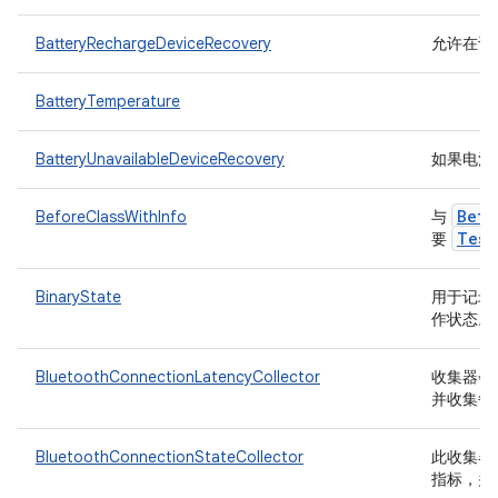
BatteryRechargeDeviceRecovery
允许在设
BatteryTemperature
BatteryUnavailableDeviceRecovery
如果电池
Befo
BeforeClassWithInfo
与
Test
要
BinaryState
用于记录开
作状态。
BluetoothConnectionLatencyCollector
收集器会将
并收集每
BluetoothConnectionStateCollector
此收集器将收
指标，并