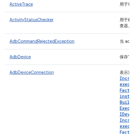
ActiveTrace
用于帮
ActivityStatusChecker
用于检
查器。
AdbCommandRejectedException
当 a
AdbDevice
保存“a
AdbDeviceConnection
表示通
Incre
execu
Facto
insta
Build
Execu
IDevi
Incre
execu
Facto