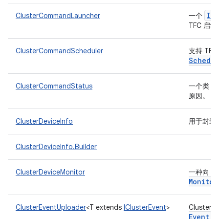
IR
ClusterCommandLauncher
一个
TFC 启
ClusterCommandScheduler
支持 TFC (
Schedul
ClusterCommandStatus
一个类，
原因。
ClusterDeviceInfo
用于封装
ClusterDeviceInfo.Builder
ClusterDeviceMonitor
一种向 T
Monitor
ClusterEventUploader
<T extends
IClusterEvent
>
Cluster
Event
上