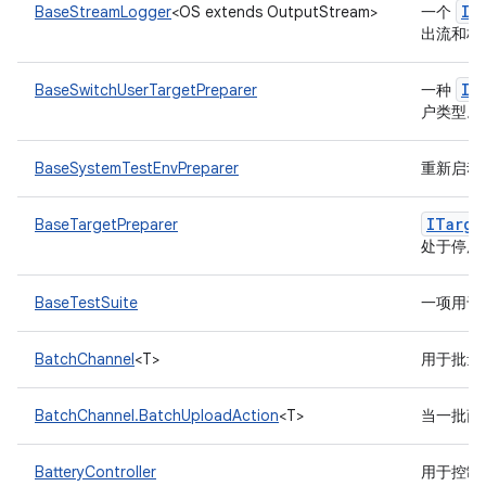
IL
BaseStreamLogger
<OS extends OutputStream>
一个
出流和标
IT
BaseSwitchUserTargetPreparer
一种
户类型。
BaseSystemTestEnvPreparer
重新启动
ITarge
BaseTargetPreparer
处于停用
BaseTestSuite
一项用于
BatchChannel
<T>
用于批量
BatchChannel.BatchUploadAction
<T>
当一批商
BatteryController
用于控制