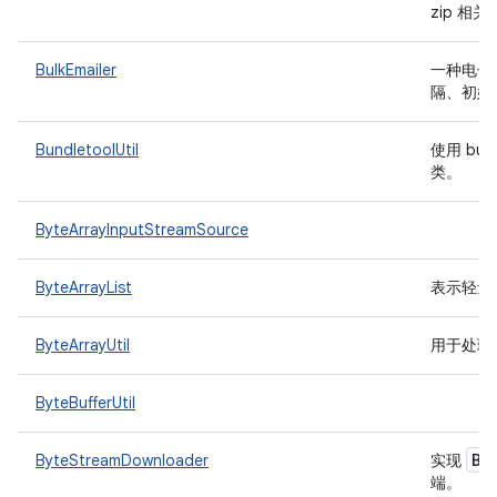
zip 相
BulkEmailer
一种电子
隔、初始
BundletoolUtil
使用 bun
类。
ByteArrayInputStreamSource
ByteArrayList
表示轻量
ByteArrayUtil
用于处理
ByteBufferUtil
By
ByteStreamDownloader
实现
端。