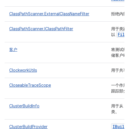
ClassPathScanner.ExternalClassNameFilter
拒绝内部
ClassPathScanner.IClassPathFilter
用于类路
File
以
客户
将测试结果
储客户端
ClockworkUtils
用于共享
CloseableTraceScope
一个作用域类
跟踪部分
ClusterBuildInfo
用于从 TF
类。
IBuild
ClusterBuildProvider