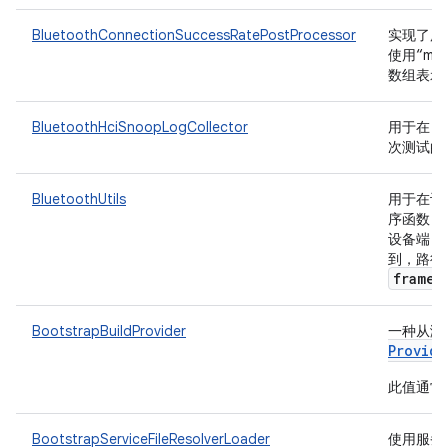
BluetoothConnectionSuccessRatePostProcessor
实现了用
使用“me
数组表示）的指
BluetoothHciSnoopLogCollector
用于在 D
次测试的
BluetoothUtils
用于在设备上
序函数
设备端 Blu
到，路径
framew
BootstrapBuildProvider
一种从测试
Provide
此值通常用
BootstrapServiceFileResolverLoader
使用服务