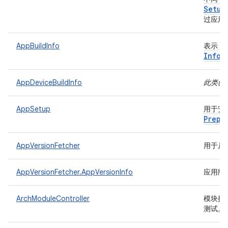
Setup
过应用
AppBuildInfo
表示 A
Info
AppDeviceBuildInfo
此类已
AppSetup
用于安装
Prepa
AppVersionFetcher
用于从
AppVersionFetcher.AppVersionInfo
应用版
ArchModuleController
模块控
测试。