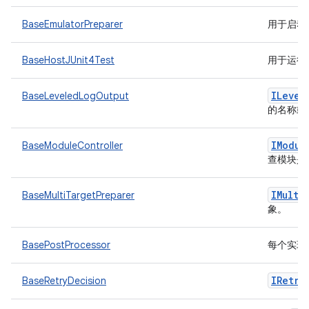
BaseEmulatorPreparer
用于启动
BaseHostJUnit4Test
用于运行主
ILevel
BaseLeveledLogOutput
的名称或
IModul
BaseModuleController
查模块是
IMulti
BaseMultiTargetPreparer
象。
BasePostProcessor
每个实现
IRetry
BaseRetryDecision