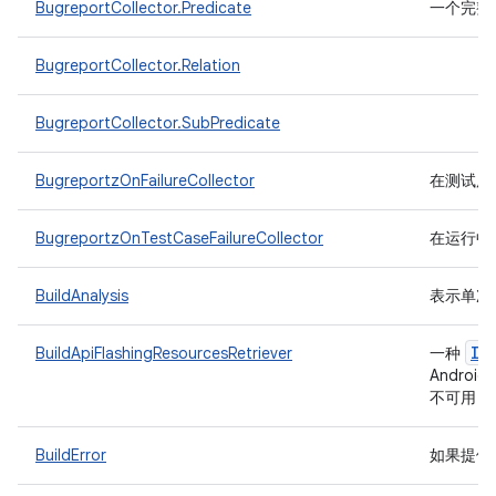
BugreportCollector.Predicate
一个完整
BugreportCollector.Relation
BugreportCollector.SubPredicate
BugreportzOnFailureCollector
在测试用例
BugreportzOnTestCaseFailureCollector
在运行中的
BuildAnalysis
表示单次 
IF
BuildApiFlashingResourcesRetriever
一种
Androi
不可用，则
BuildError
如果提供的