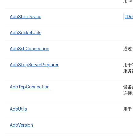
用 ad
IDevi
AdbShimDevice
AdbSocketUtils
AdbSshConnection
通过 S
AdbStopServerPreparer
用于在运
服务器
AdbTcpConnection
设备的
连接。
AdbUtils
用于 a
AdbVersion