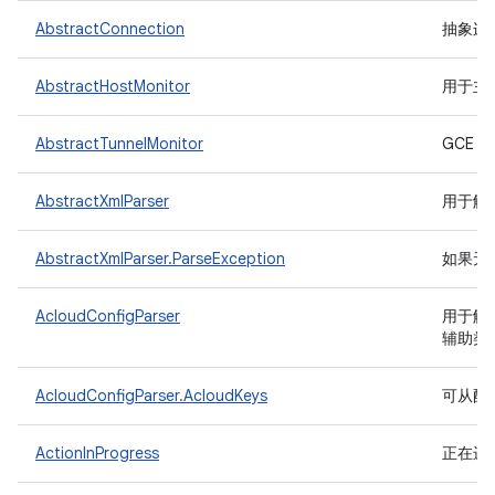
AbstractConnection
抽象连
AbstractHostMonitor
用于主
AbstractTunnelMonitor
GCE 
AbstractXmlParser
用于解析
AbstractXmlParser.ParseException
如果无
AcloudConfigParser
用于解析
辅助类
AcloudConfigParser.AcloudKeys
可从配
ActionInProgress
正在进