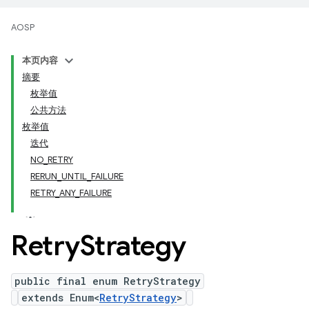
AOSP
本页内容
摘要
枚举值
公共方法
枚举值
迭代
NO_RETRY
RERUN_UNTIL_FAILURE
RETRY_ANY_FAILURE
Retry
Strategy
public final enum RetryStrategy
extends Enum<
RetryStrategy
>