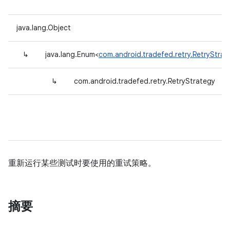
java.lang.Object
↳
java.lang.Enum<
com.android.tradefed.retry.RetryStrat
↳
com.android.tradefed.retry.RetryStrategy
重新运行某些测试时要使用的重试策略。
摘要