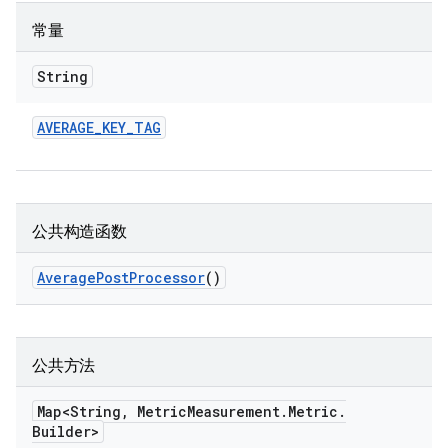
常量
String
AVERAGE
_
KEY
_
TAG
公共构造函数
Average
Post
Processor
()
公共方法
Map<String
,
Metric
Measurement
.
Metric
.
Builder>