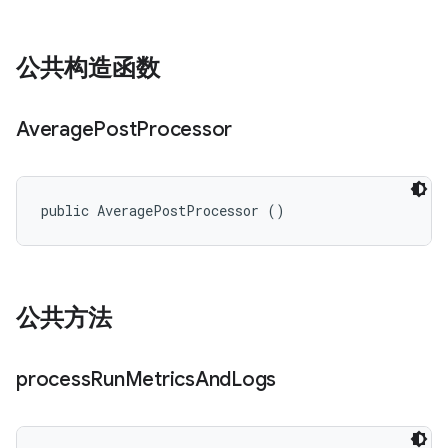
公共构造函数
Average
Post
Processor
public AveragePostProcessor ()
公共方法
process
Run
Metrics
And
Logs