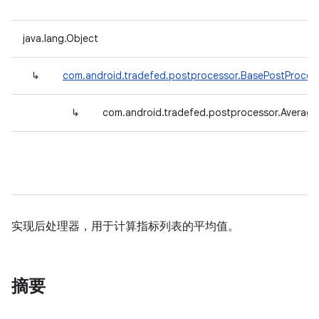
java.lang.Object
↳
com.android.tradefed.postprocessor.BasePostProces
↳
com.android.tradefed.postprocessor.Averag
实现后处理器，用于计算指标列表的平均值。
摘要