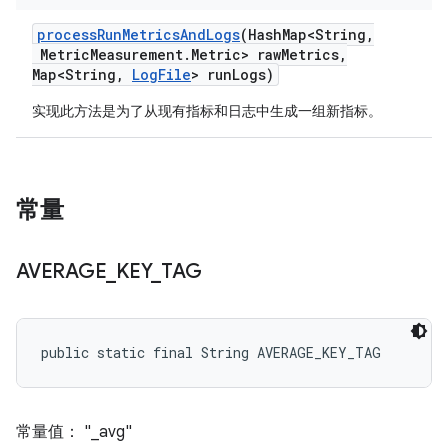
process
Run
Metrics
And
Logs
(Hash
Map<String
,
Metric
Measurement
.
Metric> raw
Metrics
,
Map<String
,
Log
File
> run
Logs)
实现此方法是为了从现有指标和日志中生成一组新指标。
常量
AVERAGE
_
KEY
_
TAG
public static final String AVERAGE_KEY_TAG
常量值： "_avg"