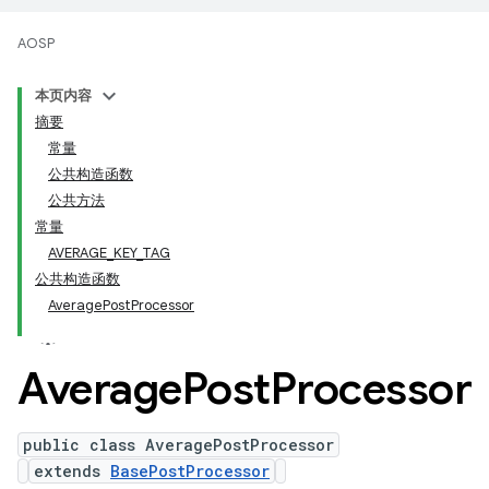
AOSP
本页内容
摘要
常量
公共构造函数
公共方法
常量
AVERAGE_KEY_TAG
公共构造函数
AveragePostProcessor
Average
Post
Processor
public class AveragePostProcessor
extends
BasePostProcessor