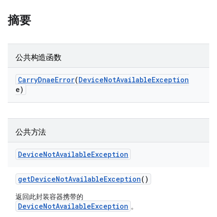
摘要
公共构造函数
Carry
Dnae
Error
(
Device
Not
Available
Exception
e)
公共方法
Device
Not
Available
Exception
get
Device
Not
Available
Exception
()
返回此封装容器携带的
DeviceNotAvailableException
。