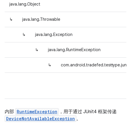
java.lang.Object
↳
java.lang.Throwable
↳
java.lang.Exception
↳
java.lang.RuntimeException
↳
com.android.tradefed.testtype.junit
内部
RuntimeException
，用于通过 JUnit4 框架传递
DeviceNotAvailableException
。