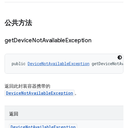
公共方法
get
Device
Not
Available
Exception
public 
DeviceNotAvailableException
 getDeviceNotAva
返回此封装容器携带的
DeviceNotAvailableException
。
返回
Device
Not
Available
Exception