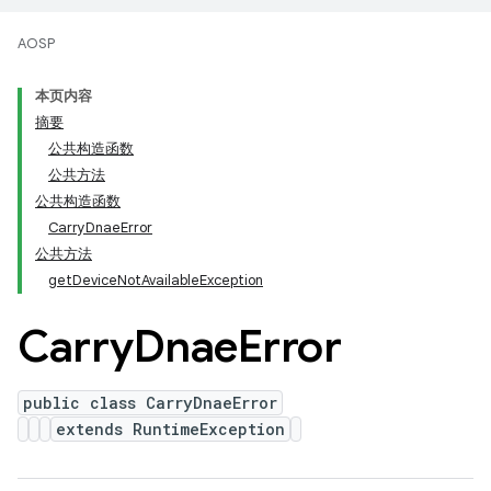
AOSP
本页内容
摘要
公共构造函数
公共方法
公共构造函数
CarryDnaeError
公共方法
getDeviceNotAvailableException
Carry
Dnae
Error
public class CarryDnaeError
extends RuntimeException