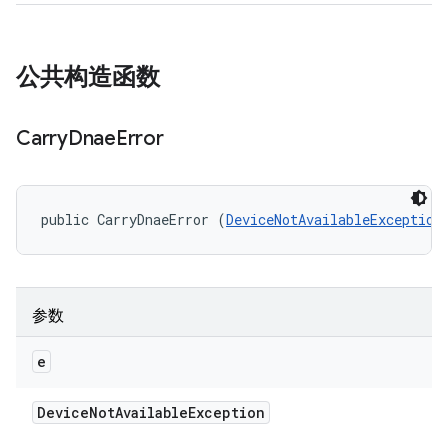
公共构造函数
Carry
Dnae
Error
public CarryDnaeError (
DeviceNotAvailableException
参数
e
Device
Not
Available
Exception