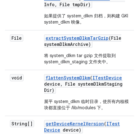
Info
,
File tmp
Dir)
如果提供了 system_dlkm 归档，则构建 GKI
system_dlkm 映像。
File
extract
System
Dlkm
Tar
Gzip
(File
system
Dlkm
Archive)
将 system_dlkm tar gzip 文件提取到
system_dlkm_staging 文件夹中。
void
flatten
System
Dlkm
(
ITest
Device
device
,
File system
Dlkm
Staging
Dir)
展平 system_dlkm 临时目录，使所有内核模
块都直接位于 /lib/modules 下。
String[]
get
Device
Kernel
Version
(
ITest
Device
device)