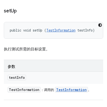
set
Up
public void setUp (
TestInformation
 testInfo)
执行测试所需的目标设置。
参数
test
Info
Test
Information
Test
Information
：调用的
。