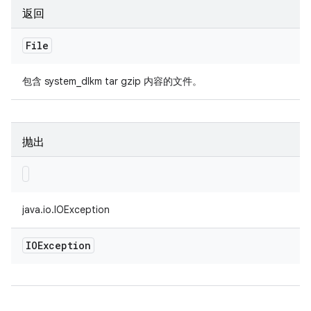
返回
File
包含 system_dlkm tar gzip 内容的文件。
抛出
java.io.IOException
IOException