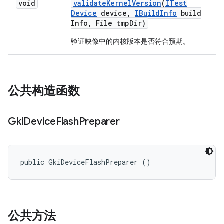
void
validate
Kernel
Version
(
ITest
Device
device
,
IBuild
Info
build
Info
,
File tmp
Dir)
验证映像中的内核版本是否符合预期。
公共构造函数
Gki
Device
Flash
Preparer
public GkiDeviceFlashPreparer ()
公共方法