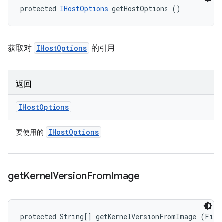
protected 
IHostOptions
 getHostOptions ()
获取对
IHostOptions
的引用
返回
IHost
Options
IHost
Options
要使用的
get
Kernel
Version
From
Image
protected String[] getKernelVersionFromImage (File