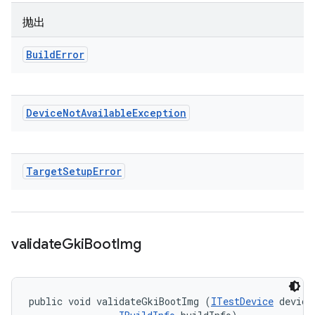
抛出
Build
Error
Device
Not
Available
Exception
Target
Setup
Error
validate
Gki
Boot
Img
public void validateGkiBootImg (
ITestDevice
 device,