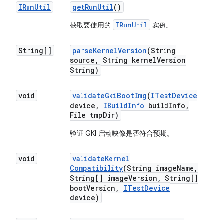
IRun
Util
get
Run
Util
()
IRunUtil
获取要使用的
实例。
String[]
parse
Kernel
Version
(String
source
,
String kernel
Version
String)
void
validate
Gki
Boot
Img
(
ITest
Device
device
,
IBuild
Info
build
Info
,
File tmp
Dir)
验证 GKI 启动映像是否符合预期。
void
validate
Kernel
Compatibility
(String image
Name
,
String[] image
Version
,
String[]
boot
Version
,
ITest
Device
device)