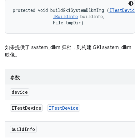
protected void buildGkiSystemDlkmImg (
ITestDevice
 
IBuildInfo
 buildInfo, 

                File tmpDir)
如果提供了 system_dlkm 归档，则构建 GKI system_dlkm
映像。
参数
device
ITest
Device
ITest
Device
：
build
Info