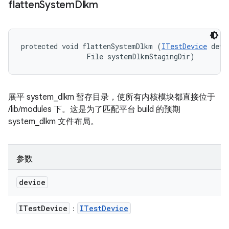
flatten
System
Dlkm
protected void flattenSystemDlkm (
ITestDevice
 devi
                File systemDlkmStagingDir)
展平 system_dlkm 暂存目录，使所有内核模块都直接位于
/lib/modules 下。这是为了匹配平台 build 的预期
system_dlkm 文件布局。
参数
device
ITest
Device
ITest
Device
：