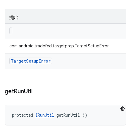
抛出
com.android.tradefed.targetprep.TargetSetupError
Target
Setup
Error
get
Run
Util
protected 
IRunUtil
 getRunUtil ()