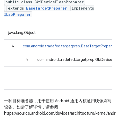
public class GkiDeviceFlashPreparer
extends
BaseTargetPreparer
implements
ILabPreparer
java.lang.Object
↳
com.android.tradefed.targetprep.BaseTargetPreparer
↳
com.android.tradefed.targetprep.GkiDeviceFl
一种目标准备器，用于使用 Android 通用内核通用映像刷写
设备。如需了解详情，请参阅
https://source.android.com/devices/architecture/kernel/andr