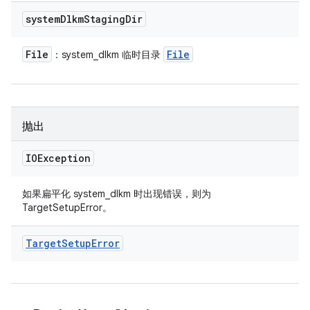
system
Dlkm
Staging
Dir
File
File
：system_dlkm 临时目录
抛出
IOException
如果扁平化 system_dlkm 时出现错误，则为
TargetSetupError。
Target
Setup
Error