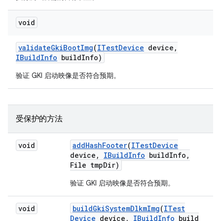
void
validate
Gki
Boot
Img
(
ITest
Device
device
,
IBuild
Info
build
Info)
验证 GKI 启动映像是否符合预期。
受保护的方法
void
add
Hash
Footer
(
ITest
Device
device
,
IBuild
Info
build
Info
,
File tmp
Dir)
验证 GKI 启动映像是否符合预期。
void
build
Gki
System
Dlkm
Img
(
ITest
Device
device
,
IBuild
Info
build