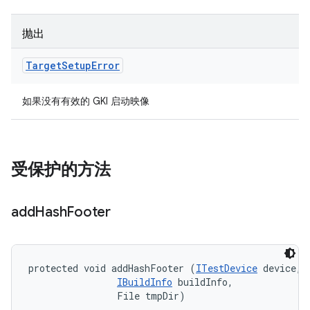
抛出
Target
Setup
Error
如果没有有效的 GKI 启动映像
受保护的方法
add
Hash
Footer
protected void addHashFooter (
ITestDevice
 device, 

IBuildInfo
 buildInfo, 

                File tmpDir)