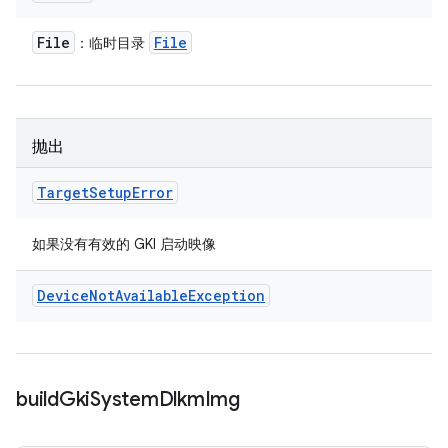
File
File
：临时目录
抛出
Target
Setup
Error
如果没有有效的 GKI 启动映像
Device
Not
Available
Exception
build
Gki
System
Dlkm
Img