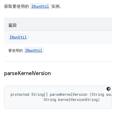
获取要使用的
IRunUtil
实例。
返回
IRun
Util
IRun
Util
要使用的
parse
Kernel
Version
protected String[] parseKernelVersion (String sourc
                String kernelVersionString)