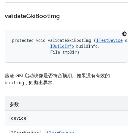
validate
Gki
Boot
Img
protected void validateGkiBootImg (
ITestDevice
 dev
IBuildInfo
 buildInfo, 

                File tmpDir)
验证 GKI 启动映像是否符合预期。如果没有有效的
boot.img，则抛出异常。
参数
device