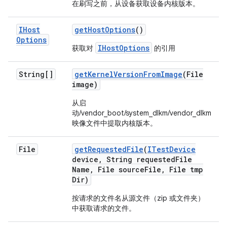
在刷写之前，从设备获取设备内核版本。
IHost
get
Host
Options
()
Options
IHostOptions
获取对
的引用
String[]
get
Kernel
Version
From
Image
(File
image)
从启
动/vendor_boot/system_dlkm/vendor_dlkm
映像文件中提取内核版本。
File
get
Requested
File
(
ITest
Device
device
,
String requested
File
Name
,
File source
File
,
File tmp
Dir)
按请求的文件名从源文件（zip 或文件夹）
中获取请求的文件。