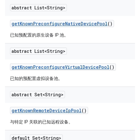
abstract List<String>
get
Known
Preconfigure
Native
Device
Pool
()
已知预配置的原生设备 IP 池。
abstract List<String>
get
Known
Preconfigure
Virtual
Device
Pool
()
已知的预配置虚拟设备池。
abstract Set<String>
get
Known
Remote
Device
Ip
Pool
()
与特定 IP 关联的已知远程设备。
default Set<String>