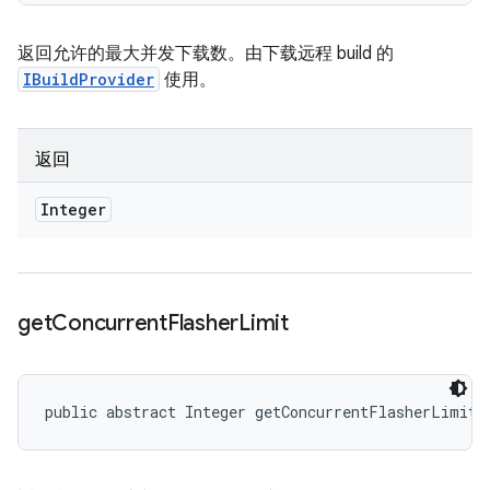
返回允许的最大并发下载数。由下载远程 build 的
IBuildProvider
使用。
返回
Integer
get
Concurrent
Flasher
Limit
public abstract Integer getConcurrentFlasherLimit 