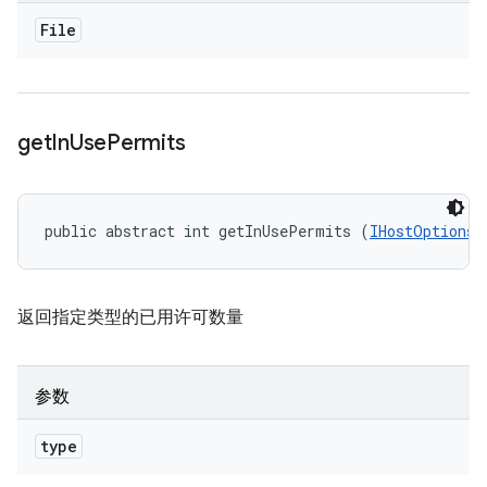
File
get
In
Use
Permits
public abstract int getInUsePermits (
IHostOptions.
返回指定类型的已用许可数量
参数
type