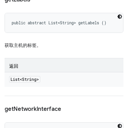
public abstract List<String> getLabels ()
获取主机的标签。
返回
List<String>
get
Network
Interface