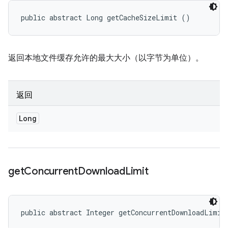
public abstract Long getCacheSizeLimit ()
返回本地文件缓存允许的最大大小（以字节为单位）。
返回
Long
get
Concurrent
Download
Limit
public abstract Integer getConcurrentDownloadLimit