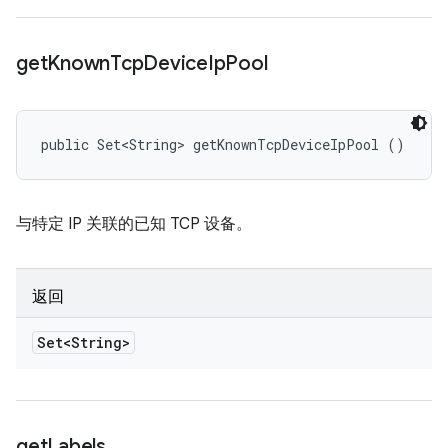
get
Known
Tcp
Device
Ip
Pool
public Set<String> getKnownTcpDeviceIpPool ()
与特定 IP 关联的已知 TCP 设备。
返回
Set<String>
get
Labels