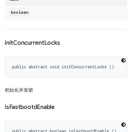
boolean
init
Concurrent
Locks
public abstract void initConcurrentLocks ()
初始化并发锁
is
Fastbootd
Enable
public abstract boolean isFastbootdEnable ()