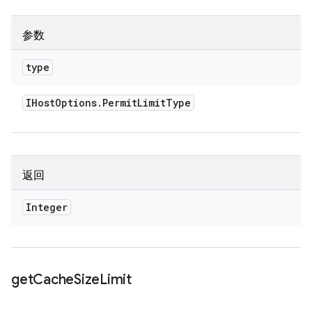
参数
type
IHost
Options
.
Permit
Limit
Type
返回
Integer
get
Cache
Size
Limit