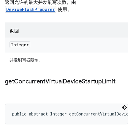
返回允许的最大并发刷写次数。由
DeviceFlashPreparer
使用。
返回
Integer
并发刷写器限制。
get
Concurrent
Virtual
Device
Startup
Limit
public abstract Integer getConcurrentVirtualDevice