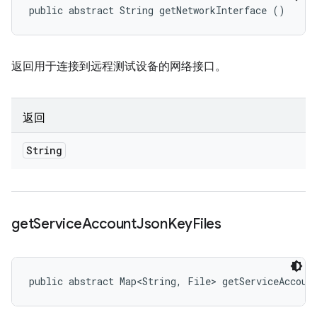
public abstract String getNetworkInterface ()
返回用于连接到远程测试设备的网络接口。
返回
String
get
Service
Account
Json
Key
Files
public abstract Map<String, File> getServiceAccoun