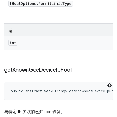
IHost
Options
.
Permit
Limit
Type
返回
int
get
Known
Gce
Device
Ip
Pool
public abstract Set<String> getKnownGceDeviceIpPoo
与特定 IP 关联的已知 gce 设备。