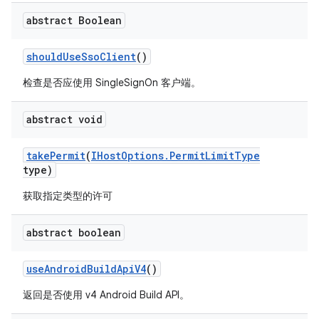
abstract Boolean
should
Use
Sso
Client
()
检查是否应使用 SingleSignOn 客户端。
abstract void
take
Permit
(
IHost
Options
.
Permit
Limit
Type
type)
获取指定类型的许可
abstract boolean
use
Android
Build
Api
V4
()
返回是否使用 v4 Android Build API。