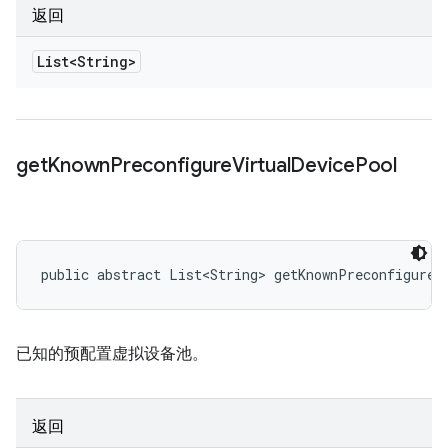
返回
List<String>
get
Known
Preconfigure
Virtual
Device
Pool
public abstract List<String> getKnownPreconfigureV
已知的预配置虚拟设备池。
返回