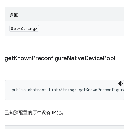
返回
Set<String>
get
Known
Preconfigure
Native
Device
Pool
public abstract List<String> getKnownPreconfigureN
已知预配置的原生设备 IP 池。