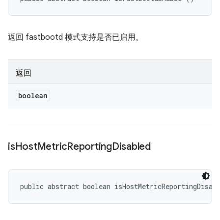
返回 fastbootd 模式支持是否已启用。
返回
boolean
is
Host
Metric
Reporting
Disabled
public abstract boolean isHostMetricReportingDisab