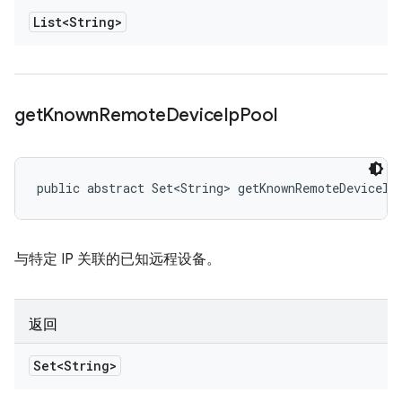
List<String>
get
Known
Remote
Device
Ip
Pool
public abstract Set<String> getKnownRemoteDeviceIp
与特定 IP 关联的已知远程设备。
返回
Set<String>