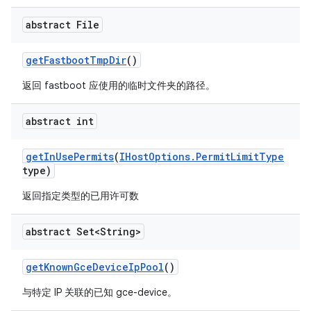
abstract File
get
Fastboot
Tmp
Dir
()
返回 fastboot 应使用的临时文件夹的路径。
abstract int
get
In
Use
Permits
(
IHost
Options
.
Permit
Limit
Type
type)
返回指定类型的已用许可数
abstract Set<String>
get
Known
Gce
Device
Ip
Pool
()
与特定 IP 关联的已知 gce-device。