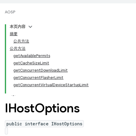
AOSP
本页内容
摘要
公共方法
公共方法
getAvailablePermits
getCacheSizeLimit
getConcurrentDownloadLimit
getConcurrentFlasherLimit
getConcurrentVirtualDeviceStartupLimit
IHost
Options
public interface IHostOptions