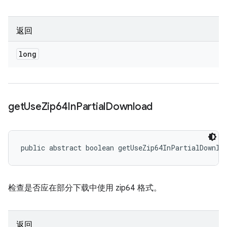
返回
long
get
Use
Zip64In
Partial
Download
public abstract boolean getUseZip64InPartialDownlo
检查是否应在部分下载中使用 zip64 格式。
返回