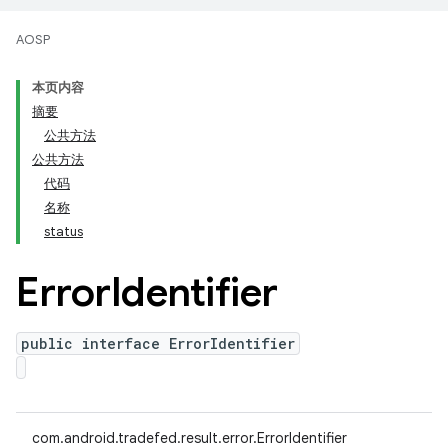
AOSP
本页内容
摘要
公共方法
公共方法
代码
名称
status
Error
Identifier
public interface ErrorIdentifier
com.android.tradefed.result.error.ErrorIdentifier