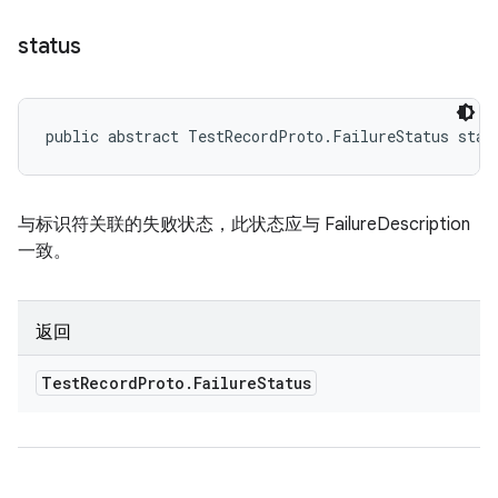
status
public abstract TestRecordProto.FailureStatus stat
与标识符关联的失败状态，此状态应与 FailureDescription
一致。
返回
Test
Record
Proto
.
Failure
Status