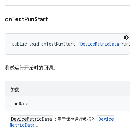
on
Test
Run
Start
public void onTestRunStart (
DeviceMetricData
 runDa
测试运行开始时的回调。
参数
run
Data
Device
Metric
Data
Device
：用于保存运行数据的
Metric
Data
。