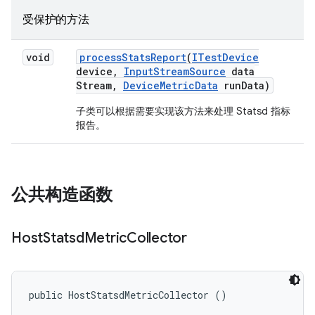
受保护的方法
void
process
Stats
Report
(
ITest
Device
device
,
Input
Stream
Source
data
Stream
,
Device
Metric
Data
run
Data)
子类可以根据需要实现该方法来处理 Statsd 指标
报告。
公共构造函数
Host
Statsd
Metric
Collector
public HostStatsdMetricCollector ()