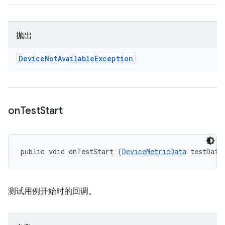
抛出
Device
Not
Available
Exception
on
Test
Start
public void onTestStart (
DeviceMetricData
 testData
测试用例开始时的回调。