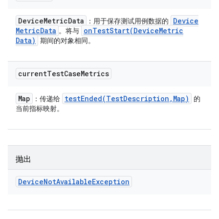
Device
Metric
Data
Device
：用于保存测试用例数据的
Metric
Data
onTestStart(
Device
Metric
。将与
Data)
期间的对象相同。
current
Test
Case
Metrics
Map
testEnded(
Test
Description
,
Map)
：传递给
的
当前指标映射。
抛出
Device
Not
Available
Exception