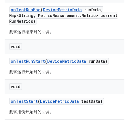
on
Test
Run
End
(
Device
Metric
Data
run
Data
,
Map<String
,
Metric
Measurement
.
Metric> current
Run
Metrics)
测试运行结束时的回调。
void
on
Test
Run
Start
(
Device
Metric
Data
run
Data)
测试运行开始时的回调。
void
on
Test
Start
(
Device
Metric
Data
test
Data)
测试用例开始时的回调。