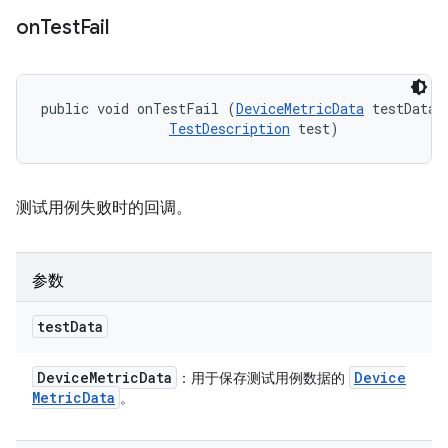
on
Test
Fail
public void onTestFail (
DeviceMetricData
 testData, 
TestDescription
 test)
测试用例失败时的回调。
参数
test
Data
Device
Metric
Data
Device
：用于保存测试用例数据的
Metric
Data
。