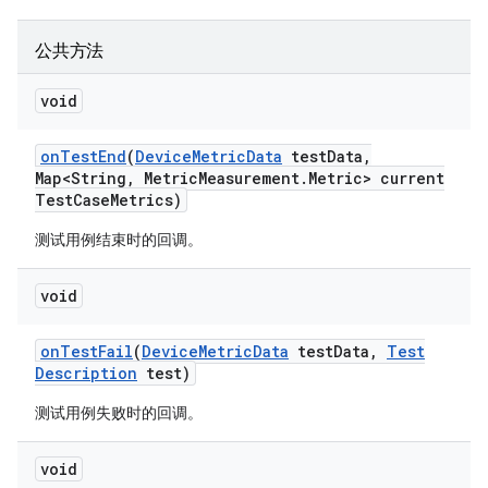
公共方法
void
on
Test
End
(
Device
Metric
Data
test
Data
,
Map<String
,
Metric
Measurement
.
Metric> current
Test
Case
Metrics)
测试用例结束时的回调。
void
on
Test
Fail
(
Device
Metric
Data
test
Data
,
Test
Description
test)
测试用例失败时的回调。
void