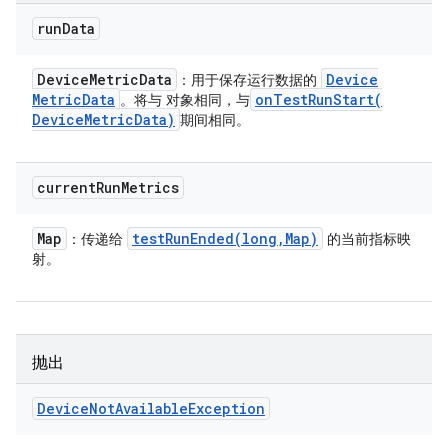
run
Data
Device
Metric
Data
Device
：用于保存运行数据的
Metric
Data
onTestRunStart(
。将与 对象相同，与
Device
Metric
Data)
期间相同。
current
Run
Metrics
Map
testRunEnded(
long
,
Map)
：传递给
的当前指标映
射。
抛出
Device
Not
Available
Exception