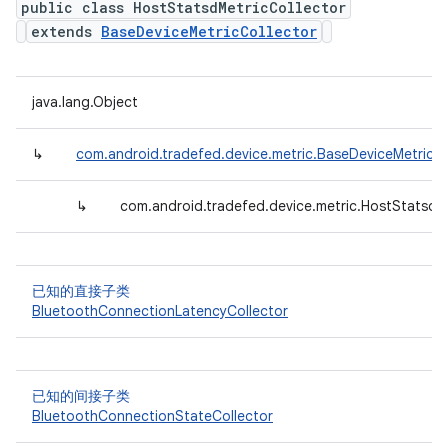
public class HostStatsdMetricCollector
extends
BaseDeviceMetricCollector
java.lang.Object
↳
com.android.tradefed.device.metric.BaseDeviceMetricCo
↳
com.android.tradefed.device.metric.HostStatsdM
已知的直接子类
BluetoothConnectionLatencyCollector
已知的间接子类
BluetoothConnectionStateCollector