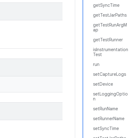
getSyncTime
getTestJarPaths
getTestRunArgM
ap
getTestRunner
isInstrumentation
Test
run
setCaptureLogs
setDevice
setLoggingOptio
n
setRunName
setRunnerName
setSyncTime