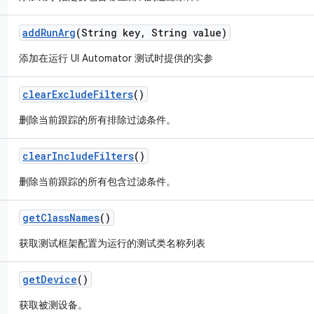
add
Run
Arg
(String key
,
String value)
添加在运行 UI Automator 测试时提供的实参
clear
Exclude
Filters
()
删除当前跟踪的所有排除过滤条件。
clear
Include
Filters
()
删除当前跟踪的所有包含过滤条件。
get
Class
Names
()
获取测试框架配置为运行的测试类名称列表
get
Device
()
获取被测设备。