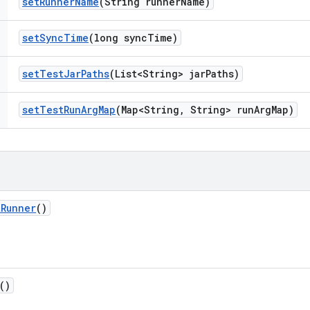
set
Runner
Name
(String runner
Name)
set
Sync
Time
(long sync
Time)
set
Test
Jar
Paths
(List<String> jar
Paths)
set
Test
Run
Arg
Map
(Map<String
,
String> run
Arg
Map)
t
Runner
()
()