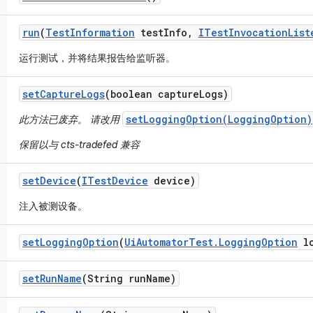
run
(
Test
Information
test
Info
,
ITest
Invocation
List
运行测试，并将结果报告给监听器。
set
Capture
Logs
(boolean capture
Logs)
setLoggingOption(LoggingOption)
此方法已废弃。 请改用
保留以与 cts-tradefed 兼容
set
Device
(
ITest
Device
device)
注入被测设备。
set
Logging
Option
(
Ui
Automator
Test
.
Logging
Option
lo
set
Run
Name
(String run
Name)