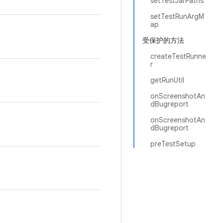
setTestJarPaths
setTestRunArgM
ap
受保护的方法
createTestRunne
r
getRunUtil
onScreenshotAn
dBugreport
onScreenshotAn
dBugreport
preTestSetup