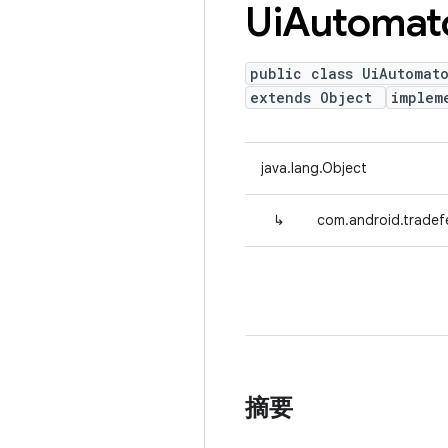
Ui
Automat
public class UiAutomat
extends Object
implem
java.lang.Object
↳
com.android.tradef
摘要