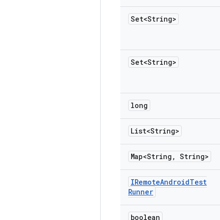
Set<String>
Set<String>
long
List<String>
Map<String
,
String>
IRemote
Android
Test
Runner
boolean