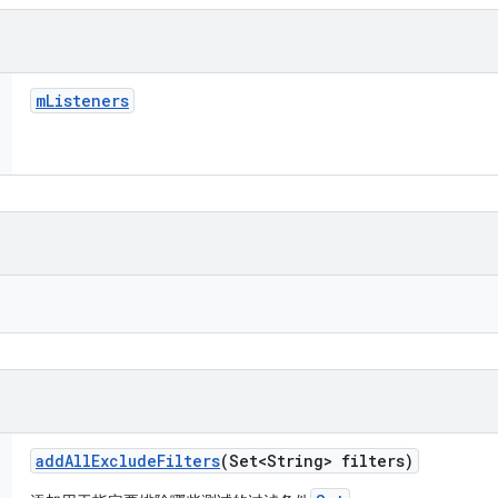
m
Listeners
add
All
Exclude
Filters
(Set<String> filters)