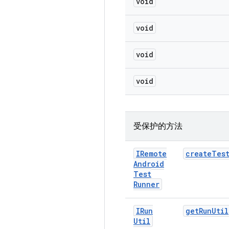
void
void
void
void
受保护的方法
IRemote
create
Tes
Android
Test
Runner
IRun
get
Run
Util
Util