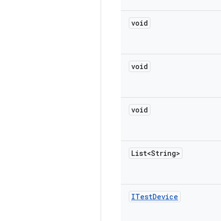
void
void
void
List<String>
ITest
Device