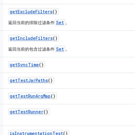
get
Exclude
Filters
()
Set
返回当前的排除过滤条件
。
get
Include
Filters
()
Set
返回当前的包含过滤条件
。
get
Sync
Time
()
get
Test
Jar
Paths
()
get
Test
Run
Arg
Map
()
get
Test
Runner
()
is
Instrumentation
Test
()