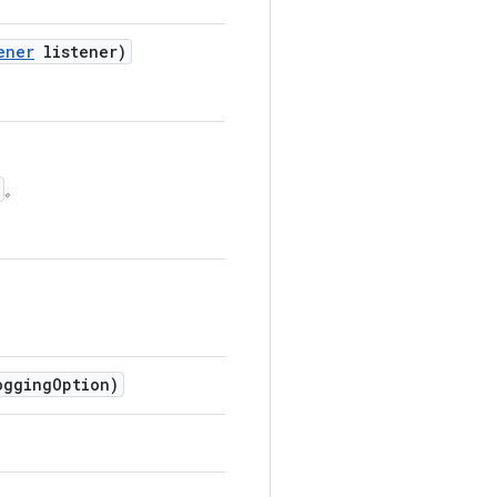
ener
listener)
。
gging
Option)