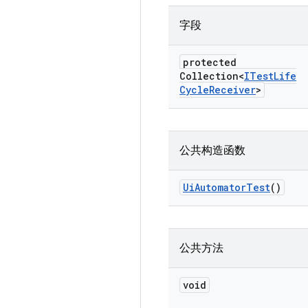
字段
protected
Collection<
ITest
Life
Cycle
Receiver
>
公共构造函数
Ui
Automator
Test
()
公共方法
void