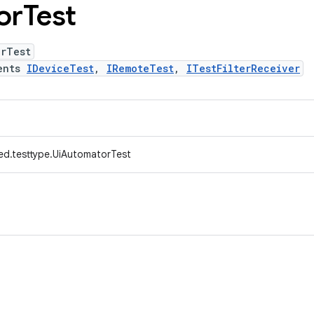
or
Test
orTest
ents
IDeviceTest
,
IRemoteTest
,
ITestFilterReceiver
ed.testtype.UiAutomatorTest