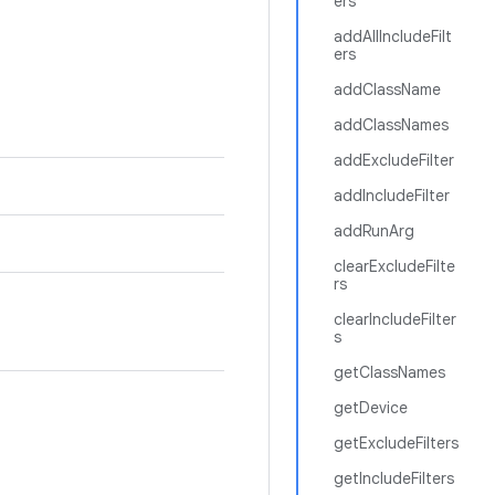
ers
addAllIncludeFilt
ers
addClassName
addClassNames
addExcludeFilter
addIncludeFilter
addRunArg
clearExcludeFilte
rs
clearIncludeFilter
s
getClassNames
getDevice
getExcludeFilters
getIncludeFilters