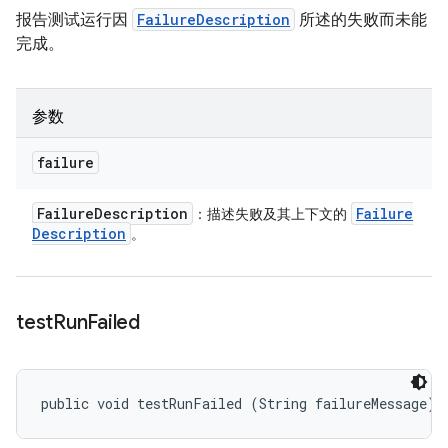
报告测试运行因
FailureDescription
所述的失败而未能
完成。
参数
failure
Failure
Description
Failure
：描述失败及其上下文的
Description
。
test
Run
Failed
public void testRunFailed (String failureMessage)