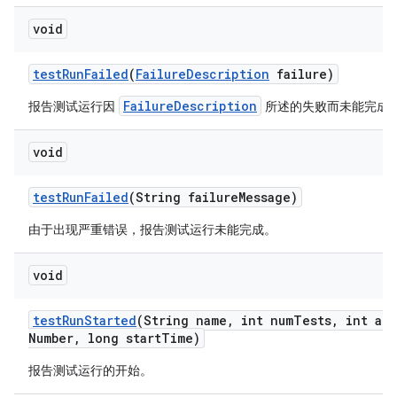
void
test
Run
Failed
(
Failure
Description
failure)
FailureDescription
报告测试运行因
所述的失败而未能完成
void
test
Run
Failed
(String failure
Message)
由于出现严重错误，报告测试运行未能完成。
void
test
Run
Started
(String name
,
int num
Tests
,
int att
Number
,
long start
Time)
报告测试运行的开始。