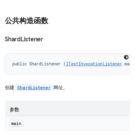
公共构造函数
Shard
Listener
public ShardListener (
ITestInvocationListener
 main
创建
ShardListener
网址。
参数
main