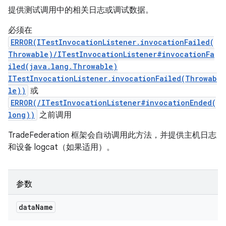
提供测试调用中的相关日志或调试数据。
必须在
ERROR(ITestInvocationListener.invocationFailed(
Throwable)/ITestInvocationListener#invocationFa
iled(java.lang.Throwable)
ITestInvocationListener.invocationFailed(Throwab
le))
或
ERROR(/ITestInvocationListener#invocationEnded(
long))
之前调用
TradeFederation 框架会自动调用此方法，并提供主机日志
和设备 logcat（如果适用）。
参数
data
Name