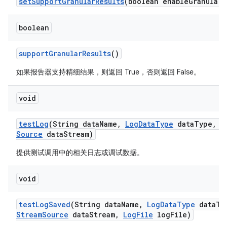
set
Support
Granular
Results
(boolean enable
Granular
R
boolean
support
Granular
Results
()
如果报告器支持精细结果，则返回 True，否则返回 False。
void
test
Log
(String data
Name
,
Log
Data
Type
data
Type
,
I
Source
data
Stream)
提供测试调用中的相关日志或调试数据。
void
test
Log
Saved
(String data
Name
,
Log
Data
Type
data
Ty
Stream
Source
data
Stream
,
Log
File
log
File)