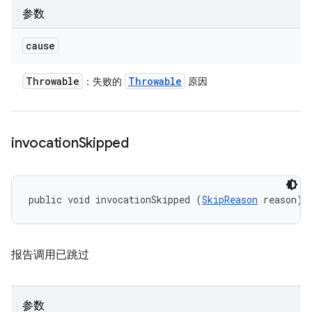
参数
cause
Throwable
Throwable
：失败的
原因
invocation
Skipped
public void invocationSkipped (
SkipReason
 reason)
报告调用已跳过
参数