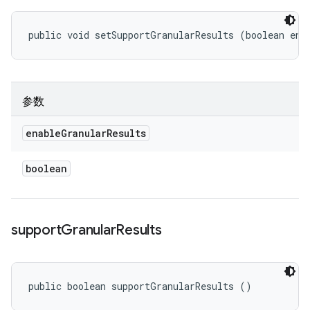
public void setSupportGranularResults (boolean ena
参数
enable
Granular
Results
boolean
support
Granular
Results
public boolean supportGranularResults ()