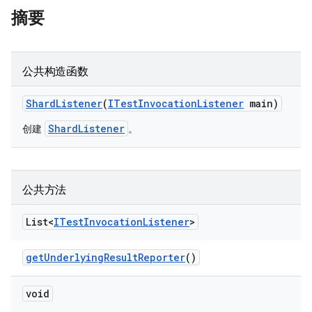
摘要
公共构造函数
Shard
Listener
(
ITest
Invocation
Listener
main)
ShardListener
创建
。
公共方法
List<
ITest
Invocation
Listener
>
get
Underlying
Result
Reporter
()
void