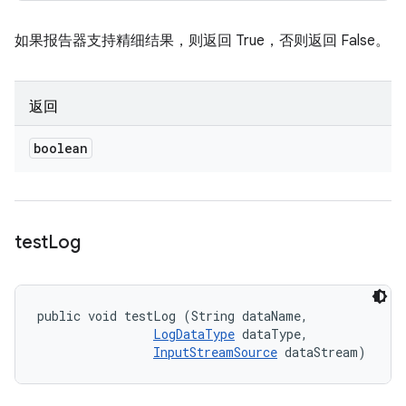
如果报告器支持精细结果，则返回 True，否则返回 False。
返回
boolean
test
Log
public void testLog (String dataName, 

LogDataType
 dataType, 

InputStreamSource
 dataStream)