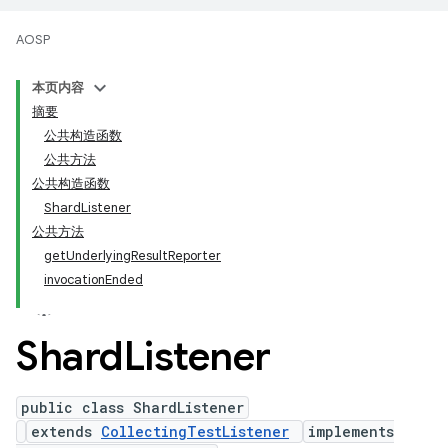
AOSP
本页内容
摘要
公共构造函数
公共方法
公共构造函数
ShardListener
公共方法
getUnderlyingResultReporter
invocationEnded
Shard
Listener
public class ShardListener
extends
CollectingTestListener
implements