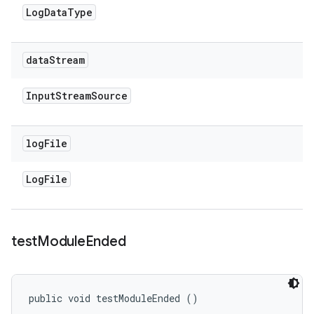
Log
Data
Type
data
Stream
Input
Stream
Source
log
File
Log
File
test
Module
Ended
public void testModuleEnded ()