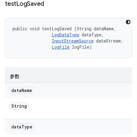
test
Log
Saved
public void testLogSaved (String dataName, 

LogDataType
 dataType, 

InputStreamSource
 dataStream, 

LogFile
 logFile)
参数
data
Name
String
data
Type