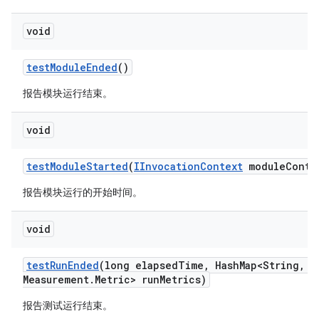
void
test
Module
Ended
()
报告模块运行结束。
void
test
Module
Started
(
IInvocation
Context
module
Conte
报告模块运行的开始时间。
void
test
Run
Ended
(long elapsed
Time
,
Hash
Map<String
,
Me
Measurement
.
Metric> run
Metrics)
报告测试运行结束。