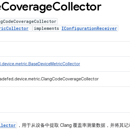
e
Coverage
Collector
ngCodeCoverageCollector
ricCollector
implements
IConfigurationReceiver
.device.metric.BaseDeviceMetricCollector
radefed.device.metric.ClangCodeCoverageCollector
llector
，用于从设备中提取 Clang 覆盖率测量数据，并将其