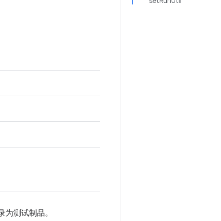
setRunUtil
记录为测试制品。