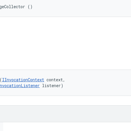
geCollector ()
(
IInvocationContext
 context, 

nvocationListener
 listener)