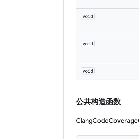
void
void
void
公共构造函数
Clang
Code
Coverage