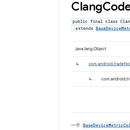
Clang
Cod
public final class Cla
extends
BaseDeviceMet
java.lang.Object
↳
com.android.tradefed
↳
com.android.t
一个
BaseDeviceMetricCo