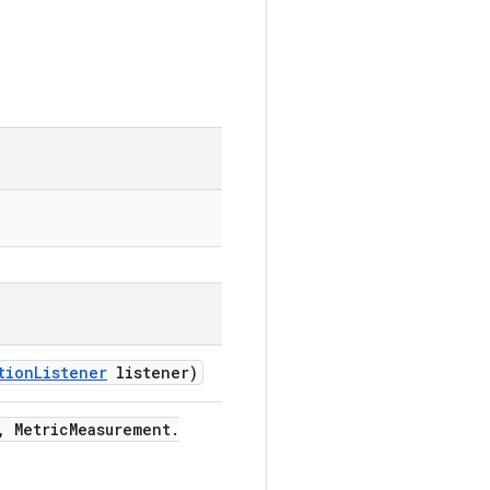
tion
Listener
listener)
,
Metric
Measurement
.