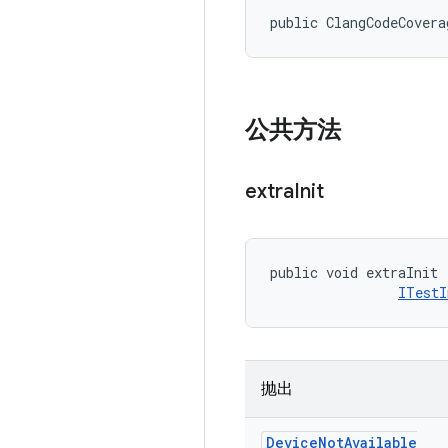
public ClangCodeCovera
公共方法
extra
Init
public void extraInit 
ITestI
抛出
Device
Not
Available