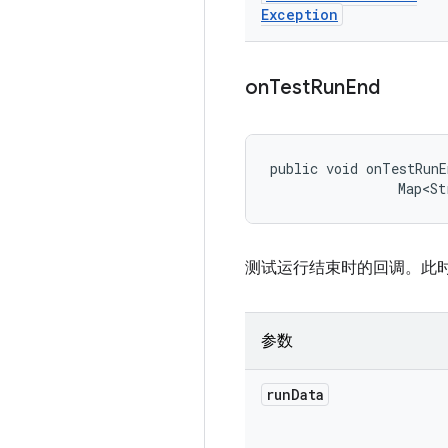
Exception
on
Test
Run
End
public void onTestRunE
                Map<St
测试运行结束时的回调。此
参数
run
Data