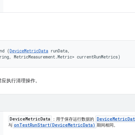
nd (
DeviceMetricData
 runData, 

ring, MetricMeasurement.Metric> currentRunMetrics)
时应执行清理操作。
Device
Metric
Data
Device
Metric
Dat
：用于保存运行数据的
onTestRunStart(
Device
Metric
Data)
与
期间相同。