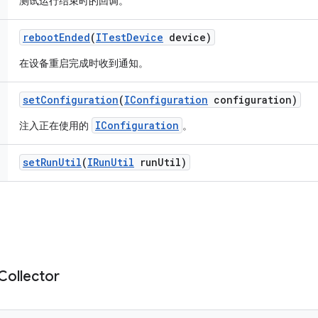
测试运行结束时的回调。
reboot
Ended
(
ITest
Device
device)
在设备重启完成时收到通知。
set
Configuration
(
IConfiguration
configuration)
IConfiguration
注入正在使用的
。
set
Run
Util
(
IRun
Util
run
Util)
Collector