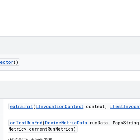
lector
()
extra
Init
(
IInvocation
Context
context
,
ITest
Invoca
on
Test
Run
End
(
Device
Metric
Data
run
Data
,
Map<String
Metric> current
Run
Metrics)