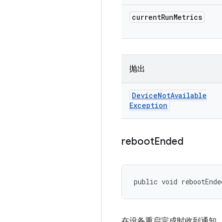
current
Run
Metrics
抛出
Device
Not
Available
Exception
reboot
Ended
public void rebootEnde
在设备重启完成时收到通知