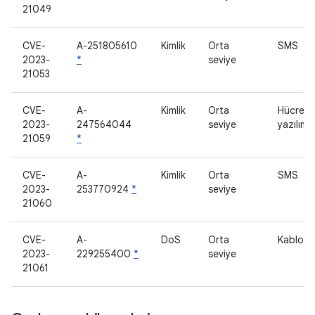
21049
CVE-
A-251805610
Kimlik
Orta
SMS
2023-
*
seviye
21053
CVE-
A-
Kimlik
Orta
Hücrese
2023-
247564044
seviye
yazılımı
21059
*
CVE-
A-
Kimlik
Orta
SMS
2023-
253770924
*
seviye
21060
CVE-
A-
DoS
Orta
Kablosu
2023-
229255400
*
seviye
21061