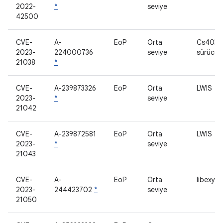
2022-
*
seviye
42500
CVE-
A-
EoP
Orta
Cs40l25
2023-
224000736
seviye
sürücü
21038
*
CVE-
A-239873326
EoP
Orta
LWIS
2023-
*
seviye
21042
CVE-
A-239872581
EoP
Orta
LWIS
2023-
*
seviye
21043
CVE-
A-
EoP
Orta
libexyn
2023-
244423702
*
seviye
21050