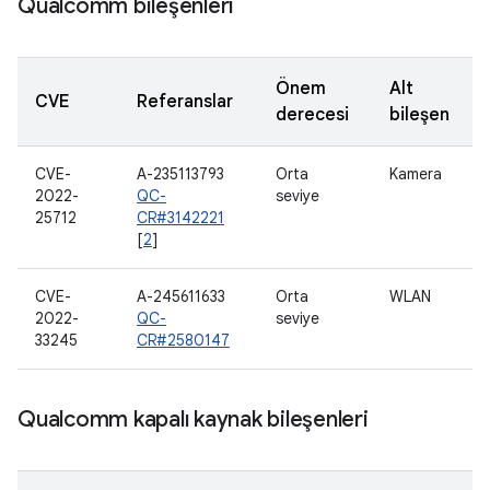
Qualcomm bileşenleri
Önem
Alt
CVE
Referanslar
derecesi
bileşen
CVE-
A-235113793
Orta
Kamera
2022-
QC-
seviye
25712
CR#3142221
[
2
]
CVE-
A-245611633
Orta
WLAN
2022-
QC-
seviye
33245
CR#2580147
Qualcomm kapalı kaynak bileşenleri