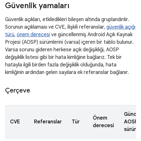
Güvenlik yamaları
Güvenlik açıkları, etkiledikleri bileşen altında gruplandırılır.
Sorunun açıklaması ve CVE, ilişkili referanslar,
güvenlik açığı
türü
,
önem derecesi
ve güncellenmiş Android Açık Kaynak
Projesi (AOSP) sürümlerini (varsa) içeren bir tablo bulunur.
Varsa sorunu gideren herkese açık değişikliği, AOSP
değişiklik listesi gibi bir hata kimliğine bağlarız. Tek bir
hatayla ilgili birden fazla değişiklik olduğunda, hata
kimliğinin ardından gelen sayılara ek referanslar bağlanır.
Çerçeve
Güncel
Önem
CVE
Referanslar
Tür
AOSP
derecesi
sürüml