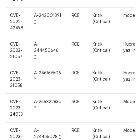
CVE-
A-242001391
RCE
Kritik
modem
2022-
*
(Critical)
42499
CVE-
A-
RCE
Kritik
Hücrese
2023-
244450646
(Critical)
yazılımı
21057
*
CVE-
A-246169606
RCE
Kritik
Hücrese
2023-
*
(Critical)
yazılımı
21058
CVE-
A-265822830
RCE
Kritik
Modem
2023-
*
(Critical)
24033
CVE-
A-
RCE
Kritik
Modem
2023-
274465028
*
(Critical)