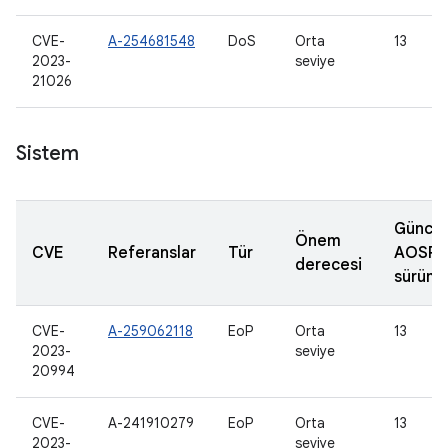
CVE-
A-254681548
DoS
Orta
13
2023-
seviye
21026
Sistem
Güncel
Önem
CVE
Referanslar
Tür
AOSP
derecesi
sürüml
CVE-
A-259062118
EoP
Orta
13
2023-
seviye
20994
CVE-
A-241910279
EoP
Orta
13
2023-
seviye