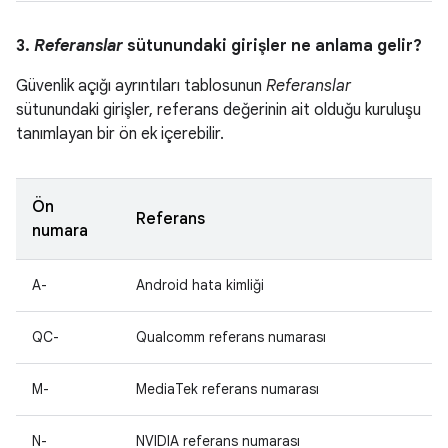
3.
Referanslar
sütunundaki girişler ne anlama gelir?
Güvenlik açığı ayrıntıları tablosunun
Referanslar
sütunundaki girişler, referans değerinin ait olduğu kuruluşu
tanımlayan bir ön ek içerebilir.
Ön
Referans
numara
A-
Android hata kimliği
QC-
Qualcomm referans numarası
M-
MediaTek referans numarası
N-
NVIDIA referans numarası