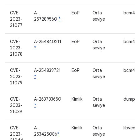
CVE-
A-
EoP
Orta
bcm438
2023-
257289560
*
seviye
21077
CVE-
A-254840211
EoP
Orta
bcm438
2023-
*
seviye
21078
CVE-
A-254839721
EoP
Orta
bcm438
2023-
*
seviye
21079
CVE-
A-263783650
Kimlik
Orta
dumpst
2023-
*
seviye
21039
CVE-
A-
Kimlik
Orta
libvend
2023-
253425086
*
seviye