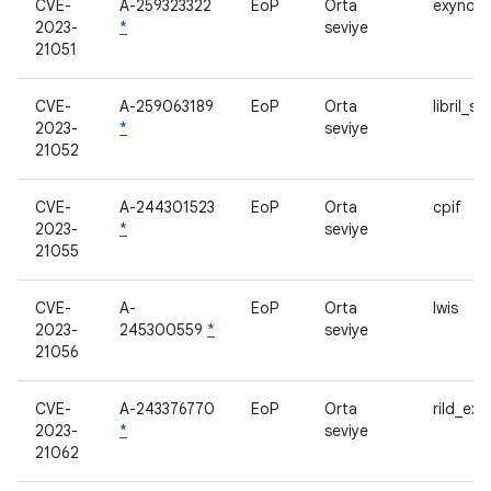
CVE-
A-259323322
EoP
Orta
exynos
2023-
*
seviye
21051
CVE-
A-259063189
EoP
Orta
libril_sitr
2023-
*
seviye
21052
CVE-
A-244301523
EoP
Orta
cpif
2023-
*
seviye
21055
CVE-
A-
EoP
Orta
lwis
2023-
245300559
*
seviye
21056
CVE-
A-243376770
EoP
Orta
rild_ex
2023-
*
seviye
21062