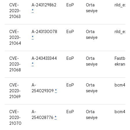
CVE-
A-243129862
EoP
Orta
rild_ex
2023-
*
seviye
21063
CVE-
A-243130078
EoP
Orta
rild_ex
2023-
*
seviye
21064
CVE-
A-243433344
EoP
Orta
Fastboo
2023-
*
seviye
ekranı
21068
CVE-
A-
EoP
Orta
bcm438
2023-
254029309
*
seviye
21069
CVE-
A-
EoP
Orta
bcm438
2023-
254028776
*
seviye
21070