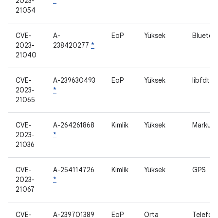
2023-
*
21054
CVE-
A-
EoP
Yüksek
Bluetoo
2023-
238420277
*
21040
CVE-
A-239630493
EoP
Yüksek
libfdt
2023-
*
21065
CVE-
A-264261868
Kimlik
Yüksek
Markup
2023-
*
21036
CVE-
A-254114726
Kimlik
Yüksek
GPS
2023-
*
21067
CVE-
A-239701389
EoP
Orta
Telefon