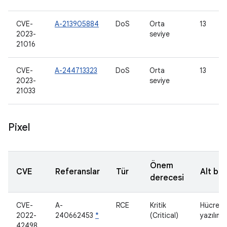
CVE-
A-213905884
DoS
Orta
13
2023-
seviye
21016
CVE-
A-244713323
DoS
Orta
13
2023-
seviye
21033
Pixel
Önem
CVE
Referanslar
Tür
Alt bil
derecesi
CVE-
A-
RCE
Kritik
Hücrese
2022-
240662453
*
(Critical)
yazılımı
42498