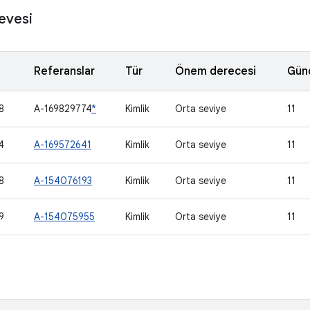
evesi
Referanslar
Tür
Önem derecesi
Gün
8
A-169829774
*
Kimlik
Orta seviye
11
4
A-169572641
Kimlik
Orta seviye
11
8
A-154076193
Kimlik
Orta seviye
11
9
A-154075955
Kimlik
Orta seviye
11