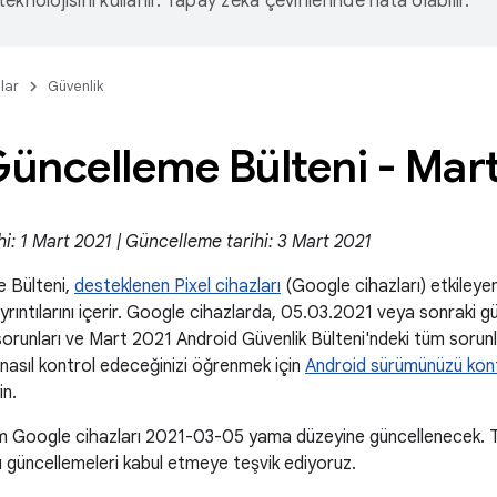
eknolojisini kullanır. Yapay zeka çevirilerinde hata olabilir.
lar
Güvenlik
Güncelleme Bülteni - Mar
hi: 1 Mart 2021 | Güncelleme tarihi: 3 Mart 2021
e Bülteni,
desteklenen Pixel cihazları
(Google cihazları) etkileyen 
 ayrıntılarını içerir. Google cihazlarda, 05.03.2021 veya sonraki g
orunları ve Mart 2021 Android Güvenlik Bülteni'ndeki tüm sorunlar
nasıl kontrol edeceğinizi öğrenmek için
Android sürümünüzü kon
in.
 Google cihazları 2021-03-05 yama düzeyine güncellenecek. Tü
u güncellemeleri kabul etmeye teşvik ediyoruz.