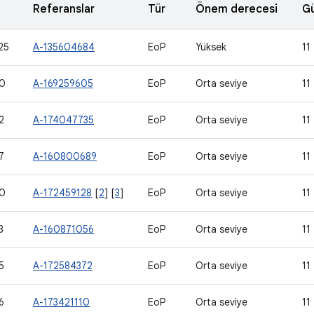
Referanslar
Tür
Önem derecesi
Gü
25
A-135604684
EoP
Yüksek
11
0
A-169259605
EoP
Orta seviye
11
2
A-174047735
EoP
Orta seviye
11
7
A-160800689
EoP
Orta seviye
11
0
A-172459128
[
2
] [
3
]
EoP
Orta seviye
11
3
A-160871056
EoP
Orta seviye
11
5
A-172584372
EoP
Orta seviye
11
6
A-173421110
EoP
Orta seviye
11