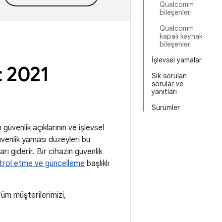
Qualcomm
bileşenleri
Qualcomm
kapalı kaynak
bileşenleri
İşlevsel yamalar
t 2021
Sık sorulan
sorular ve
yanıtları
Sürümler
güvenlik açıklarının ve işlevsel
üvenlik yaması düzeyleri bu
ı giderir. Bir cihazın güvenlik
trol etme ve güncelleme
başlıklı
m müşterilerimizi,