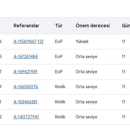
Referanslar
Tür
Önem derecesi
Gün
6
A-115619667
[
2
]
EoP
Yüksek
11
5
A-167261484
EoP
Orta seviye
11
7
A-169421939
EoP
Orta seviye
11
9
A-166561076
Kimlik
Orta seviye
11
1
A-153466381
Kimlik
Orta seviye
11
2
A-140727941
Kimlik
Orta seviye
11