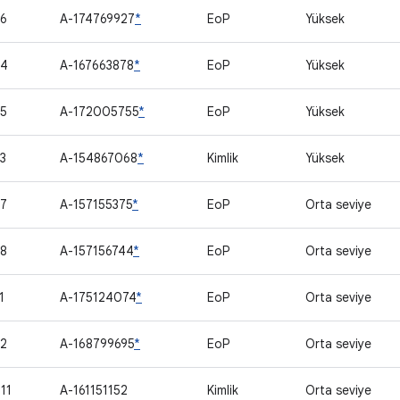
6
A-174769927
*
EoP
Yüksek
64
A-167663878
*
EoP
Yüksek
5
A-172005755
*
EoP
Yüksek
3
A-154867068
*
Kimlik
Yüksek
7
A-157155375
*
EoP
Orta seviye
8
A-157156744
*
EoP
Orta seviye
1
A-175124074
*
EoP
Orta seviye
2
A-168799695
*
EoP
Orta seviye
11
A-161151152
Kimlik
Orta seviye