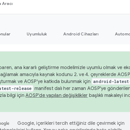
 Aracı
nular
Uyumluluk
Android Cihazları
Automo
baren, ana kararlı geliştirme modelimizle uyumlu olmak ve ek
nı sağlamak amacıyla kaynak kodunu 2. ve 4. çeyreklerde AOSP
şturmak ve AOSP'ye katkıda bulunmak için
android-latest
atest-release
manifest dalı her zaman AOSP'ye gönderile
zla bilgi için
AOSP'de yapılan değişiklikler
başlıklı makaleyi inc
Google, içerikleri tercih ettiğiniz dile çevirmek için