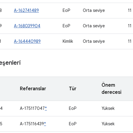
8
A-162741489
EoP
Orta seviye
11
9
A-168039904
EoP
Orta seviye
11
1
A-164440989
Kimlik
Orta seviye
11
eşenleri
Önem
Referanslar
Tür
derecesi
54
A-175117047
*
EoP
Yüksek
5
A-175116439
*
EoP
Yüksek