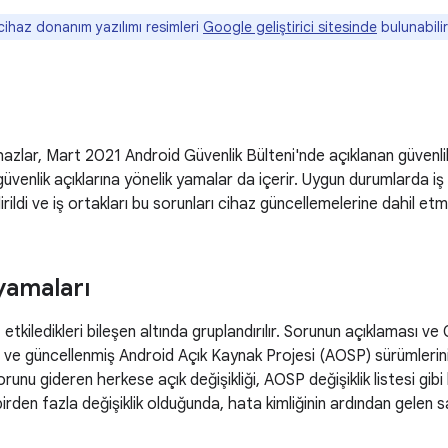
ihaz donanım yazılımı resimleri
Google geliştirici sitesinde
bulunabilir
azlar, Mart 2021 Android Güvenlik Bülteni'nde açıklanan güvenlik 
güvenlik açıklarına yönelik yamalar da içerir. Uygun durumlarda iş 
ldirildi ve iş ortakları bu sorunları cihaz güncellemelerine dahil etm
yamaları
, etkiledikleri bileşen altında gruplandırılır. Sorunun açıklaması ve C
ve güncellenmiş Android Açık Kaynak Projesi (AOSP) sürümlerini 
runu gideren herkese açık değişikliği, AOSP değişiklik listesi gibi 
i birden fazla değişiklik olduğunda, hata kimliğinin ardından gelen 