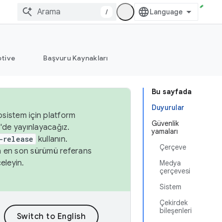
/
tive
Başvuru Kaynakları
Bu sayfada
Duyurular
osistem için platform
Güvenlik
'de yayınlayacağız.
yamaları
-release
kullanın.
Çerçeve
n en son sürümü referans
eleyin.
Medya
çerçevesi
Sistem
Çekirdek
bileşenleri