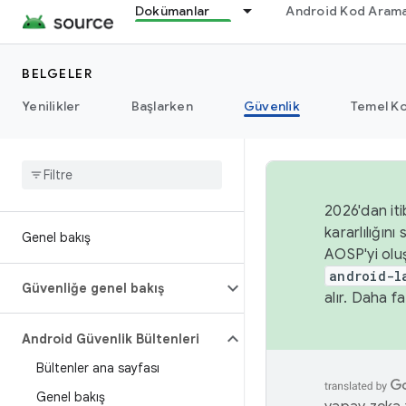
Dokümanlar
Android Kod Arama
BELGELER
Yenilikler
Başlarken
Güvenlik
Temel Ko
2026'dan iti
kararlılığı
Genel bakış
AOSP'yi olu
android-l
Güvenliğe genel bakış
alır. Daha fa
Android Güvenlik Bültenleri
Bültenler ana sayfası
Genel bakış