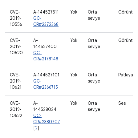
CVE-
A-144527511
Yok
Orta
Görüntülü
2019-
QC-
seviye
10556
CR#2372368
CVE-
A-
Yok
Orta
Görüntülü
2019-
144527400
seviye
10620
QC-
CR#2178148
CVE-
A-144527101
Yok
Orta
Patlayan m
2019-
QC-
seviye
10621
CR#2366715
CVE-
A-
Yok
Orta
Ses
2019-
144528024
seviye
10622
QC-
CR#2380707
[
2
]