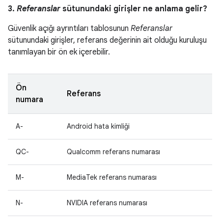
3.
Referanslar
sütunundaki girişler ne anlama gelir?
Güvenlik açığı ayrıntıları tablosunun
Referanslar
sütunundaki girişler, referans değerinin ait olduğu kuruluşu
tanımlayan bir ön ek içerebilir.
Ön
Referans
numara
A-
Android hata kimliği
QC-
Qualcomm referans numarası
M-
MediaTek referans numarası
N-
NVIDIA referans numarası