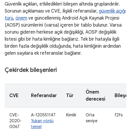
Güvenlik açıkları, etkiledikleri bileşen altında gruplandırılır.
Sorunun açıklaması ve CVE, ilişkili referanslar,
güvenlik açığı
türü
,
önem
ve güncellenmiş Android Açık Kaynak Projesi
(AOSP) sürümlerini (varsa) içeren bir tablo bulunur. Varsa
sorunu gideren herkese açık değişikliği, AOSP değişiklik
listesi gibi bir hata kimliğine bağlarız. Tek bir hatayla ilgili
birden fazla değişiklik olduğunda, hata kimliğinin ardından
gelen sayılara ek referanslar bağlanır.
Çekirdek bileşenleri
Önem
CVE
Referanslar
Tür
Bileşen
derecesi
CVE-
A-120551147
Kimlik
Orta
f2fs
2020-
Yukarı yönlü
seviye
0067
temel