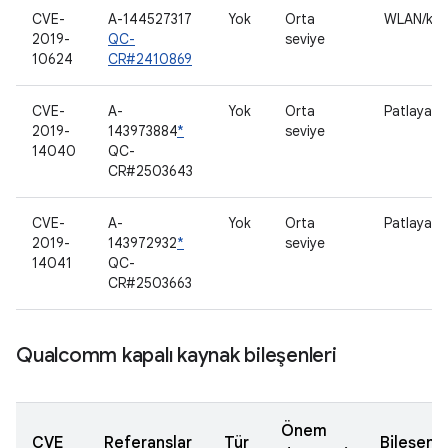
CVE-
A-144527317
Yok
Orta
WLAN/kab
2019-
QC-
seviye
10624
CR#2410869
CVE-
A-
Yok
Orta
Patlayan m
2019-
143973884
*
seviye
14040
QC-
CR#2503643
CVE-
A-
Yok
Orta
Patlayan m
2019-
143972932
*
seviye
14041
QC-
CR#2503663
Qualcomm kapalı kaynak bileşenleri
Önem
CVE
Referanslar
Tür
Bileşen