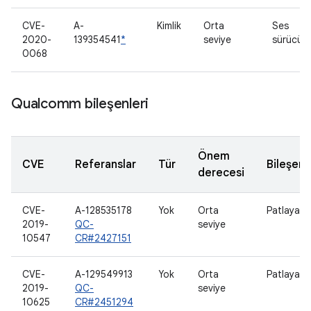
CVE-
A-
Kimlik
Orta
Ses
2020-
139354541
*
seviye
sürücüs
0068
Qualcomm bileşenleri
Önem
CVE
Referanslar
Tür
Bileşen
derecesi
CVE-
A-128535178
Yok
Orta
Patlayan m
2019-
QC-
seviye
10547
CR#2427151
CVE-
A-129549913
Yok
Orta
Patlayan m
2019-
QC-
seviye
10625
CR#2451294