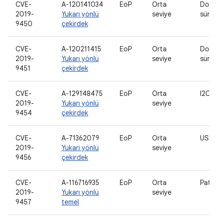
CVE-
A-120141034
EoP
Orta
Doku
2019-
Yukarı yönlü
seviye
sürü
9450
çekirdek
CVE-
A-120211415
EoP
Orta
Doku
2019-
Yukarı yönlü
seviye
sürü
9451
çekirdek
CVE-
A-129148475
EoP
Orta
I2C s
2019-
Yukarı yönlü
seviye
9454
çekirdek
CVE-
A-71362079
EoP
Orta
USB 
2019-
Yukarı yönlü
seviye
9456
çekirdek
CVE-
A-116716935
EoP
Orta
Patla
2019-
Yukarı yönlü
seviye
9457
temel