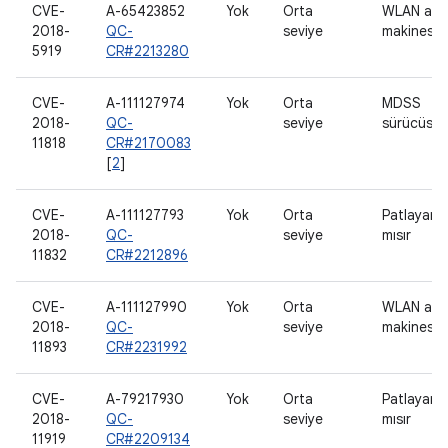
CVE-
A-65423852
Yok
Orta
WLAN ana
2018-
QC-
seviye
makinesi
5919
CR#2213280
CVE-
A-111127974
Yok
Orta
MDSS
2018-
QC-
seviye
sürücüsü
11818
CR#2170083
[
2
]
CVE-
A-111127793
Yok
Orta
Patlayan
2018-
QC-
seviye
mısır
11832
CR#2212896
CVE-
A-111127990
Yok
Orta
WLAN ana
2018-
QC-
seviye
makinesi
11893
CR#2231992
CVE-
A-79217930
Yok
Orta
Patlayan
2018-
QC-
seviye
mısır
11919
CR#2209134