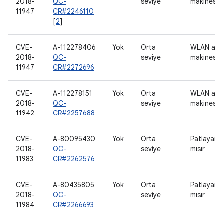
2018-
QC-
seviye
makinesi
11947
CR#2246110
[
2
]
CVE-
A-112278406
Yok
Orta
WLAN ana
2018-
QC-
seviye
makinesi
11947
CR#2272696
CVE-
A-112278151
Yok
Orta
WLAN ana
2018-
QC-
seviye
makinesi
11942
CR#2257688
CVE-
A-80095430
Yok
Orta
Patlayan
2018-
QC-
seviye
mısır
11983
CR#2262576
CVE-
A-80435805
Yok
Orta
Patlayan
2018-
QC-
seviye
mısır
11984
CR#2266693