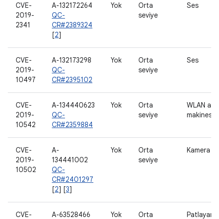
CVE-
A-132172264
Yok
Orta
Ses
2019-
QC-
seviye
2341
CR#2389324
[
2
]
CVE-
A-132173298
Yok
Orta
Ses
2019-
QC-
seviye
10497
CR#2395102
CVE-
A-134440623
Yok
Orta
WLAN ana
2019-
QC-
seviye
makinesi
10542
CR#2359884
CVE-
A-
Yok
Orta
Kamera
2019-
134441002
seviye
10502
QC-
CR#2401297
[
2
] [
3
]
CVE-
A-63528466
Yok
Orta
Patlayan