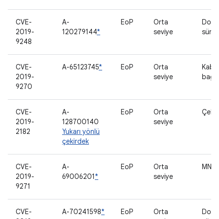
CVE-
A-
EoP
Orta
Doku
2019-
120279144
*
seviye
sürü
9248
CVE-
A-65123745
*
EoP
Orta
Kabl
2019-
seviye
bağla
9270
CVE-
A-
EoP
Orta
Çeki
2019-
128700140
seviye
2182
Yukarı yönlü
çekirdek
CVE-
A-
EoP
Orta
MNH 
2019-
69006201
*
seviye
9271
CVE-
A-70241598
*
EoP
Orta
Doku