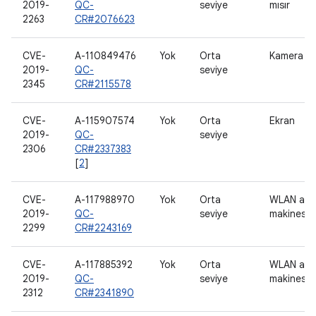
2019-
QC-
seviye
mısır
2263
CR#2076623
CVE-
A-110849476
Yok
Orta
Kamera
2019-
QC-
seviye
2345
CR#2115578
CVE-
A-115907574
Yok
Orta
Ekran
2019-
QC-
seviye
2306
CR#2337383
[
2
]
CVE-
A-117988970
Yok
Orta
WLAN ana
2019-
QC-
seviye
makinesi
2299
CR#2243169
CVE-
A-117885392
Yok
Orta
WLAN ana
2019-
QC-
seviye
makinesi
2312
CR#2341890