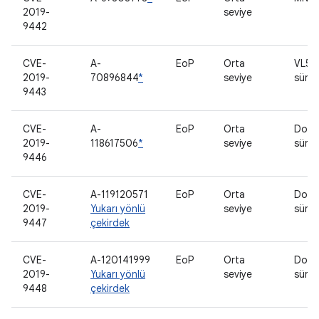
2019-
seviye
9442
CVE-
A-
EoP
Orta
VL53
2019-
70896844
*
seviye
sürü
9443
CVE-
A-
EoP
Orta
Doku
2019-
118617506
*
seviye
sürü
9446
CVE-
A-119120571
EoP
Orta
Doku
2019-
Yukarı yönlü
seviye
sürü
9447
çekirdek
CVE-
A-120141999
EoP
Orta
Doku
2019-
Yukarı yönlü
seviye
sürü
9448
çekirdek