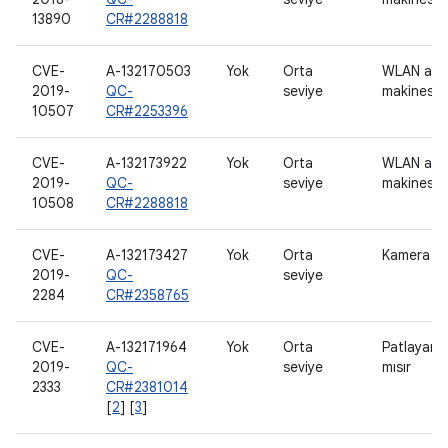
13890
CR#2288818
CVE-
A-132170503
Yok
Orta
WLAN ana
2019-
QC-
seviye
makinesi
10507
CR#2253396
CVE-
A-132173922
Yok
Orta
WLAN ana
2019-
QC-
seviye
makinesi
10508
CR#2288818
CVE-
A-132173427
Yok
Orta
Kamera
2019-
QC-
seviye
2284
CR#2358765
CVE-
A-132171964
Yok
Orta
Patlayan
2019-
QC-
seviye
mısır
2333
CR#2381014
[
2
] [
3
]