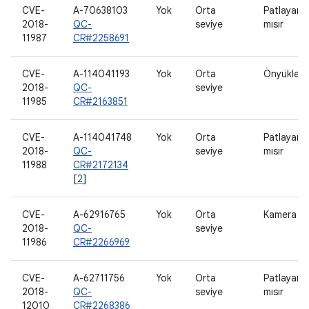
CVE-
A-70638103
Yok
Orta
Patlayan
2018-
QC-
seviye
mısır
11987
CR#2258691
CVE-
A-114041193
Yok
Orta
Önyükleyi
2018-
QC-
seviye
11985
CR#2163851
CVE-
A-114041748
Yok
Orta
Patlayan
2018-
QC-
seviye
mısır
11988
CR#2172134
[
2
]
CVE-
A-62916765
Yok
Orta
Kamera
2018-
QC-
seviye
11986
CR#2266969
CVE-
A-62711756
Yok
Orta
Patlayan
2018-
QC-
seviye
mısır
12010
CR#2268386