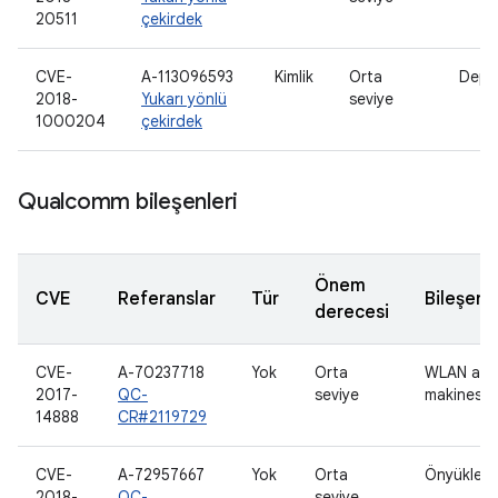
20511
çekirdek
CVE-
A-113096593
Kimlik
Orta
Depo
2018-
Yukarı yönlü
seviye
1000204
çekirdek
Qualcomm bileşenleri
Önem
CVE
Referanslar
Tür
Bileşen
derecesi
CVE-
A-70237718
Yok
Orta
WLAN ana
2017-
QC-
seviye
makinesi
14888
CR#2119729
CVE-
A-72957667
Yok
Orta
Önyükleyi
2018-
QC-
seviye