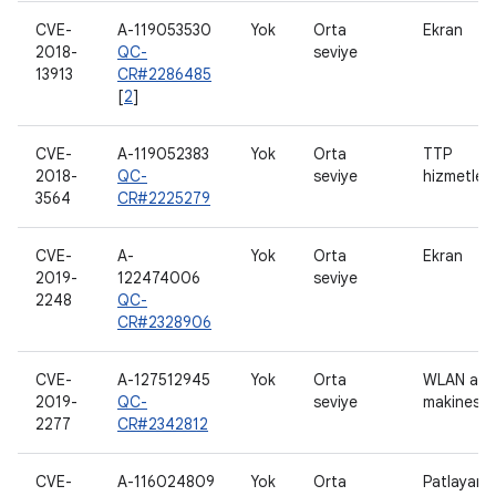
CVE-
A-119053530
Yok
Orta
Ekran
2018-
QC-
seviye
13913
CR#2286485
[
2
]
CVE-
A-119052383
Yok
Orta
TTP
2018-
QC-
seviye
hizmetleri
3564
CR#2225279
CVE-
A-
Yok
Orta
Ekran
2019-
122474006
seviye
2248
QC-
CR#2328906
CVE-
A-127512945
Yok
Orta
WLAN ana
2019-
QC-
seviye
makinesi
2277
CR#2342812
CVE-
A-116024809
Yok
Orta
Patlayan