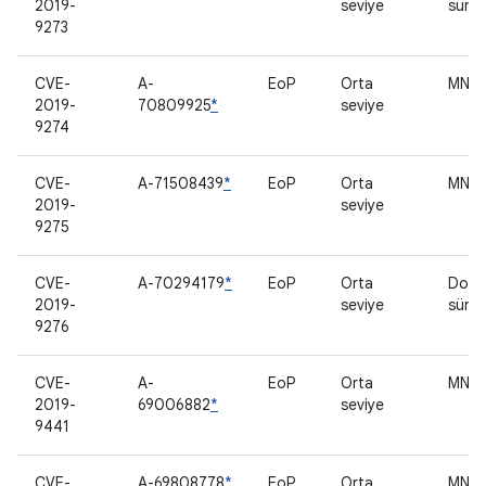
2019-
seviye
sürü
9273
CVE-
A-
EoP
Orta
MNH 
2019-
70809925
*
seviye
9274
CVE-
A-71508439
*
EoP
Orta
MNH 
2019-
seviye
9275
CVE-
A-70294179
*
EoP
Orta
Doku
2019-
seviye
sürü
9276
CVE-
A-
EoP
Orta
MNH 
2019-
69006882
*
seviye
9441
CVE-
A-69808778
*
EoP
Orta
MNH 