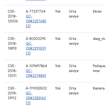
CVE-
A-77237704
Yok
Orta
Ekran
2018-
QC-
seviye
12006
CR#2257685
[
2
]
CVE-
A-80302295
Yok
Orta
diag_mas
2018-
QC-
seviye
13893
CR#2291309
[
2
]
CVE-
A-109697864
Yok
Orta
Patlayan
2018-
QC-
seviye
mısır
12011
CR#2274853
CVE-
A-119053502
Yok
Orta
Kamera
2018-
QC-
seviye
13912
CR#2283160
[
2
]