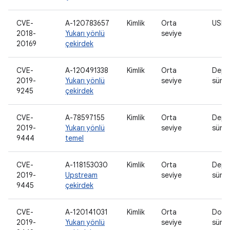
CVE-
A-120783657
Kimlik
Orta
USB 
2018-
Yukarı yönlü
seviye
20169
çekirdek
CVE-
A-120491338
Kimlik
Orta
Depo
2019-
Yukarı yönlü
seviye
sürü
9245
çekirdek
CVE-
A-78597155
Kimlik
Orta
Depo
2019-
Yukarı yönlü
seviye
sürü
9444
temel
CVE-
A-118153030
Kimlik
Orta
Depo
2019-
Upstream
seviye
sürü
9445
çekirdek
CVE-
A-120141031
Kimlik
Orta
Doku
2019-
Yukarı yönlü
seviye
sürü