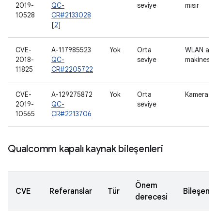
2019-
QC-
seviye
mısır
10528
CR#2133028
[
2
]
CVE-
A-117985523
Yok
Orta
WLAN ana
2018-
QC-
seviye
makinesi
11825
CR#2205722
CVE-
A-129275872
Yok
Orta
Kamera
2019-
QC-
seviye
10565
CR#2213706
Qualcomm kapalı kaynak bileşenleri
Önem
CVE
Referanslar
Tür
Bileşen
derecesi