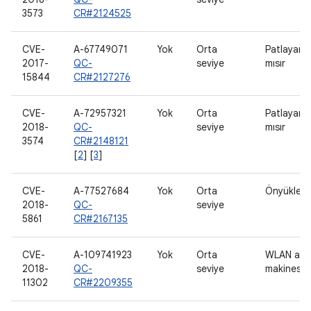
3573
CR#2124525
CVE-
A-67749071
Yok
Orta
Patlayan
2017-
QC-
seviye
mısır
15844
CR#2127276
CVE-
A-72957321
Yok
Orta
Patlayan
2018-
QC-
seviye
mısır
3574
CR#2148121
[
2
] [
3
]
CVE-
A-77527684
Yok
Orta
Önyükleyi
2018-
QC-
seviye
5861
CR#2167135
CVE-
A-109741923
Yok
Orta
WLAN ana
2018-
QC-
seviye
makinesi
11302
CR#2209355