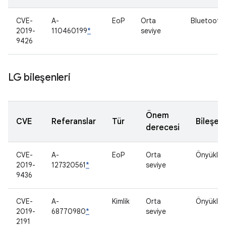
CVE-
A-
EoP
Orta
Bluetooth
2019-
110460199
*
seviye
9426
LG bileşenleri
Önem
CVE
Referanslar
Tür
Bileşen
derecesi
CVE-
A-
EoP
Orta
Önyükleyi
2019-
127320561
*
seviye
9436
CVE-
A-
Kimlik
Orta
Önyükleyi
2019-
68770980
*
seviye
2191