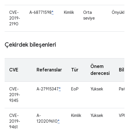
CVE-
A-68771598
*
Kimlik
Orta
Önyükleyi
2019-
seviye
2190
Çekirdek bileşenleri
Önem
CVE
Referanslar
Tür
Bile
derecesi
CVE-
A-27915347
*
EoP
Yüksek
Patla
2019-
9345
CVE-
A-
Kimlik
Yüksek
VPN
2019-
120209610
*
9461