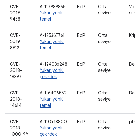
CVE-
A-117989855
EoP
Orta
Vide
2019-
Yukarı yönlü
seviye
sürü
9458
temel
CVE-
A-125367761
EoP
Orta
Kript
2019-
Yukarı yönlü
seviye
8912
temel
CVE-
A-124036248
EoP
Orta
Depo
2018-
Yukarı yönlü
seviye
18397
çekirdek
CVE-
A-116406552
EoP
Orta
Depo
2018-
Yukarı yönlü
seviye
14614
temel
CVE-
A-110918800
EoP
Orta
ptra
2018-
Yukarı yönlü
seviye
1000199
çekirdek