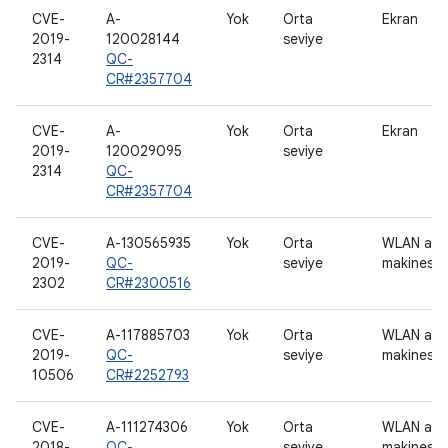
CVE-
A-
Yok
Orta
Ekran
2019-
120028144
seviye
2314
QC-
CR#2357704
CVE-
A-
Yok
Orta
Ekran
2019-
120029095
seviye
2314
QC-
CR#2357704
CVE-
A-130565935
Yok
Orta
WLAN ana
2019-
QC-
seviye
makinesi
2302
CR#2300516
CVE-
A-117885703
Yok
Orta
WLAN ana
2019-
QC-
seviye
makinesi
10506
CR#2252793
CVE-
A-111274306
Yok
Orta
WLAN ana
2018-
QC-
seviye
makinesi