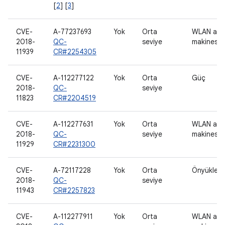
[
2
] [
3
]
CVE-
A-77237693
Yok
Orta
WLAN ana
2018-
QC-
seviye
makinesi
11939
CR#2254305
CVE-
A-112277122
Yok
Orta
Güç
2018-
QC-
seviye
11823
CR#2204519
CVE-
A-112277631
Yok
Orta
WLAN ana
2018-
QC-
seviye
makinesi
11929
CR#2231300
CVE-
A-72117228
Yok
Orta
Önyükleyi
2018-
QC-
seviye
11943
CR#2257823
CVE-
A-112277911
Yok
Orta
WLAN ana