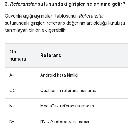
3.
Referanslar
sütunundaki girişler ne anlama gelir?
Güvenlik açığı ayrıntıları tablosunun
Referanslar
sütunundaki girişler, referans değerinin ait olduğu kuruluşu
tanımlayan bir ön ek içerebilir.
Ön
Referans
numara
A-
Android hata kimliği
QC-
Qualcomm referans numarası
M-
MediaTek referans numarası
N-
NVIDIA referans numarası