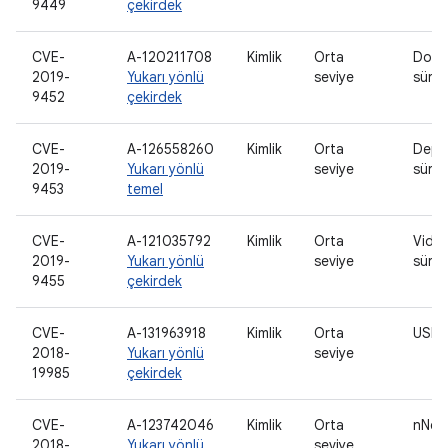
9449
çekirdek
CVE-
A-120211708
Kimlik
Orta
Doku
2019-
Yukarı yönlü
seviye
sürü
9452
çekirdek
CVE-
A-126558260
Kimlik
Orta
Depo
2019-
Yukarı yönlü
seviye
sürü
9453
temel
CVE-
A-121035792
Kimlik
Orta
Vide
2019-
Yukarı yönlü
seviye
sürü
9455
çekirdek
CVE-
A-131963918
Kimlik
Orta
USB 
2018-
Yukarı yönlü
seviye
19985
çekirdek
CVE-
A-123742046
Kimlik
Orta
nNet/
2018-
Yukarı yönlü
seviye