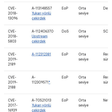
CVE-
A-113148557
EoP
Orta
Depo
2018-
Yukarı yönlü
seviye
13096
çekirdek
CVE-
A-112406370
DoS
Orta
SCT
2018-
Upstream
seviye
5803
çekirdek
CVE-
A-112312381
EoP
Orta
Resi
2019-
seviye
sürü
2189
CVE-
A-
EoP
Orta
Resi
2019-
112309571
*
seviye
sürü
2188
CVE-
A-70521013
EoP
Orta
Netli
2017-
Yukarı yönlü
seviye
16939
çekirdek