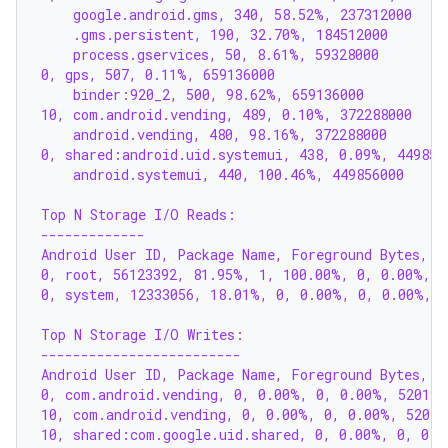
    google.android.gms, 340, 58.52%, 237312000
    .gms.persistent, 190, 32.70%, 184512000
    process.gservices, 50, 8.61%, 59328000
0, gps, 507, 0.11%, 659136000
    binder:920_2, 500, 98.62%, 659136000
10, com.android.vending, 489, 0.10%, 372288000
    android.vending, 480, 98.16%, 372288000
0, shared:android.uid.systemui, 438, 0.09%, 449856
    android.systemui, 440, 100.46%, 449856000
Top N Storage I/O Reads:
-------------
Android User ID, Package Name, Foreground Bytes, F
0, root, 56123392, 81.95%, 1, 100.00%, 0, 0.00%, 
0, system, 12333056, 18.01%, 0, 0.00%, 0, 0.00%, 
Top N Storage I/O Writes:
-------------------------
Android User ID, Package Name, Foreground Bytes, F
0, com.android.vending, 0, 0.00%, 0, 0.00%, 520192
10, com.android.vending, 0, 0.00%, 0, 0.00%, 52019
10, shared:com.google.uid.shared, 0, 0.00%, 0, 0.0