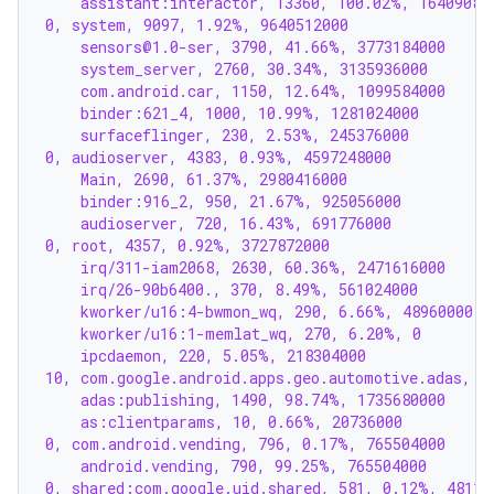
    assistant:interactor, 13360, 100.02%, 16409088
0, system, 9097, 1.92%, 9640512000
    sensors@1.0-ser, 3790, 41.66%, 3773184000
    system_server, 2760, 30.34%, 3135936000
    com.android.car, 1150, 12.64%, 1099584000
    binder:621_4, 1000, 10.99%, 1281024000
    surfaceflinger, 230, 2.53%, 245376000
0, audioserver, 4383, 0.93%, 4597248000
    Main, 2690, 61.37%, 2980416000
    binder:916_2, 950, 21.67%, 925056000
    audioserver, 720, 16.43%, 691776000
0, root, 4357, 0.92%, 3727872000
    irq/311-iam2068, 2630, 60.36%, 2471616000
    irq/26-90b6400., 370, 8.49%, 561024000
    kworker/u16:4-bwmon_wq, 290, 6.66%, 48960000
    kworker/u16:1-memlat_wq, 270, 6.20%, 0
    ipcdaemon, 220, 5.05%, 218304000
10, com.google.android.apps.geo.automotive.adas, 1
    adas:publishing, 1490, 98.74%, 1735680000
    as:clientparams, 10, 0.66%, 20736000
0, com.android.vending, 796, 0.17%, 765504000
    android.vending, 790, 99.25%, 765504000
0, shared:com.google.uid.shared, 581, 0.12%, 48115