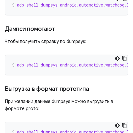
adb shell dumpsys android.automotive.watchdog.IC
Дампси помогают
Чтобы получить справку по dumpsys:
adb shell dumpsys android.automotive.watchdog.IC
Выгрузка в формат прототипа
При желании данные dumpsys можно выгрузить в
формате proto:
adb shell dumpsys android.automotive.watchdog.IC