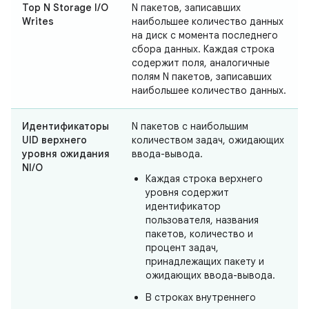
Top N Storage I/O
N пакетов, записавших
Writes
наибольшее количество данных
на диск с момента последнего
сбора данных. Каждая строка
содержит поля, аналогичные
полям N пакетов, записавших
наибольшее количество данных.
Идентификаторы
N пакетов с наибольшим
UID верхнего
количеством задач, ожидающих
уровня ожидания
ввода-вывода.
NI/O
Каждая строка верхнего
уровня содержит
идентификатор
пользователя, названия
пакетов, количество и
процент задач,
принадлежащих пакету и
ожидающих ввода-вывода.
В строках внутреннего