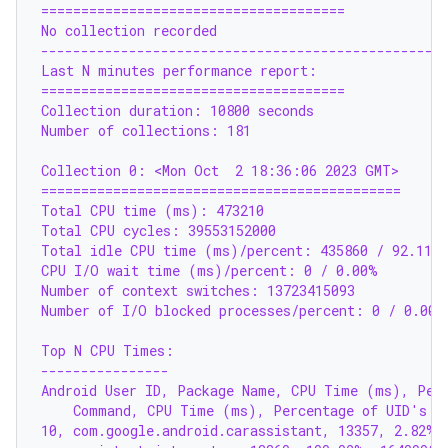
======================================
No collection recorded
--------------------------------------------------
Last N minutes performance report:
======================================
Collection duration: 10800 seconds
Number of collections: 181
Collection 0: <Mon Oct  2 18:36:06 2023 GMT>
=============================================
Total CPU time (ms): 473210
Total CPU cycles: 39553152000
Total idle CPU time (ms)/percent: 435860 / 92.11%
CPU I/O wait time (ms)/percent: 0 / 0.00%
Number of context switches: 13723415093
Number of I/O blocked processes/percent: 0 / 0.00%
Top N CPU Times:
----------------
Android User ID, Package Name, CPU Time (ms), Perc
    Command, CPU Time (ms), Percentage of UID's C
10, com.google.android.carassistant, 13357, 2.82%,