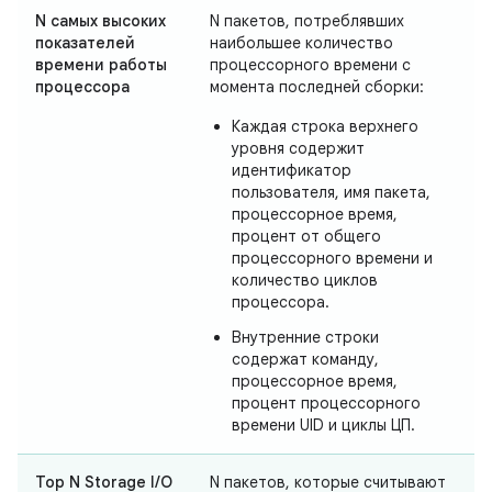
N самых высоких
N пакетов, потреблявших
показателей
наибольшее количество
времени работы
процессорного времени с
процессора
момента последней сборки:
Каждая строка верхнего
уровня содержит
идентификатор
пользователя, имя пакета,
процессорное время,
процент от общего
процессорного времени и
количество циклов
процессора.
Внутренние строки
содержат команду,
процессорное время,
процент процессорного
времени UID и циклы ЦП.
Top N Storage I/O
N пакетов, которые считывают