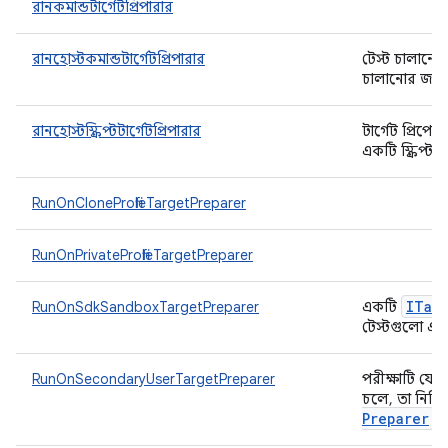
রানকমান্ডটার্গেটপ্রিপারার
রানহোস্টকমান্ডটার্গেটপ্রিপারার
টেস্ট চালানো
চালানোর জন্য ট
রানহোস্টস্ক্রিপ্টটার্গেটপ্রিপারার
টার্গেট প্রিপ
একটি স্ক্রিপ্ট
RunOnCloneProfileTargetPreparer
RunOnPrivateProfileTargetPreparer
ITar
RunOnSdkSandboxTargetPreparer
একটি
টেস্টগুলো এসড
RunOnSecondaryUserTargetPreparer
পরীক্ষাটি যেন
চলে, তা নিশ্
Preparer
।