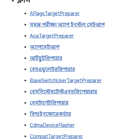
ক্লাস
AFlagsTargetPreparer
সমস্ত পরীক্ষা অ্যাপ ইনস্টল সেটআপ
AoaTargetPreparer
অ্যাপসেটআপ
আর্টচ্রুটপ্রিপারার
বেসএমুলেটরপ্রিপারার
BaseSwitchUserTargetPreparer
বেসসিস্টেমটেস্টএনভপ্রিপেয়ারার
বেসটার্গেটপ্রিপারার
বিল্ডইনফোরেকর্ডার
CdmaDeviceFlasher
CompatTargetPreparer