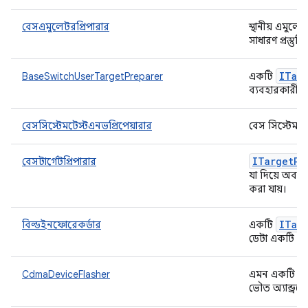
বেসএমুলেটরপ্রিপারার
স্থানীয় এমুল
সাধারণ প্রস্তু
ITar
BaseSwitchUserTargetPreparer
একটি
ব্যবহারকারীর 
বেসসিস্টেমটেস্টএনভপ্রিপেয়ারার
বেস সিস্টেম ট
ITarget
Pr
বেসটার্গেটপ্রিপারার
যা দিয়ে অবজেক্ট
করা যায়।
ITar
বিল্ডইনফোরেকর্ডার
একটি
ডেটা একটি নির
CdmaDeviceFlasher
এমন একটি ক্ল
ভৌত অ্যান্ড্রয