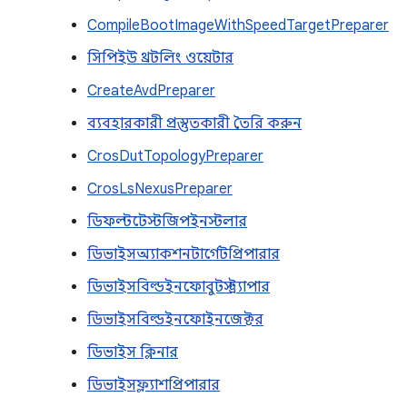
CompileBootImageWithSpeedTargetPreparer
সিপিইউ থ্রটলিং ওয়েটার
CreateAvdPreparer
ব্যবহারকারী প্রস্তুতকারী তৈরি করুন
CrosDutTopologyPreparer
CrosLsNexusPreparer
ডিফল্টটেস্টজিপইনস্টলার
ডিভাইসঅ্যাকশনটার্গেটপ্রিপারার
ডিভাইসবিল্ডইনফোবুটস্ট্র্যাপার
ডিভাইসবিল্ডইনফোইনজেক্টর
ডিভাইস ক্লিনার
ডিভাইসফ্ল্যাশপ্রিপারার