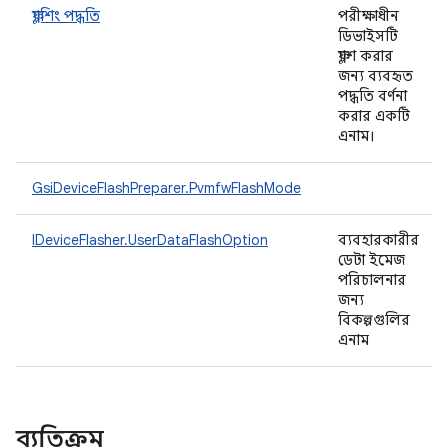
ফ্ল্যাশিং পদ্ধতি
পরীক্ষাধীন
ডিভাইসটি
ফ্ল্যাশ করার
জন্য ব্যবহৃত
পদ্ধতি বর্ণনা
করার একটি
এনাম।
GsiDeviceFlashPreparer.PvmfwFlashMode
IDeviceFlasher.UserDataFlashOption
ব্যবহারকারীর
ডেটা ইমেজ
পরিচালনার
জন্য
বিকল্পগুলির
এনাম
ব্যতিক্রম