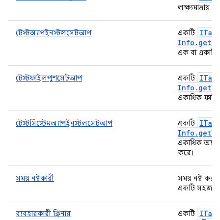
লক্ষ্যমাত্রায় ন
ITar
টেস্টঅ্যাপইনস্টলসেটআপ
একটি
Info
.
get
Te
এক বা একাধিক
ITar
টেস্টফাইলপুশসেটআপ
একটি
Info
.
get
Te
একাধিক ফাইল/
ITar
টেস্টসিস্টেমঅ্যাপইনস্টলসেটআপ
একটি
Info
.
get
Te
একাধিক অ্যাপ
করে।
সময় নষ্টকারী
সময় নষ্ট করা
একটি সহজ উপ
ITar
ব্যবহারকারী ক্লিনার
একটি