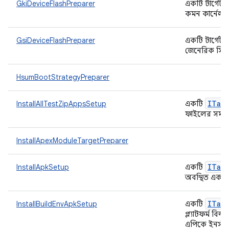
GkiDeviceFlashPreparer
একটি টার্গেট প্
কমন কার্নেল জ
GsiDeviceFlashPreparer
একটি টার্গেট প্
জেনেরিক সিস্ট
HsumBootStrategyPreparer
ITar
InstallAllTestZipAppsSetup
একটি
ফাইলের সমস্ত
InstallApexModuleTargetPreparer
ITar
InstallApkSetup
একটি
অবস্থিত এক ব
ITar
InstallBuildEnvApkSetup
একটি
প্ল্যাটফর্ম বি
এপিকে ইনস্ট