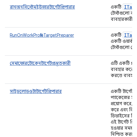
ITar
রানঅনসিস্টেমইউজারটার্গেটপ্রিপারার
একটি
টেস্টগুলো বর্
ব্যবহারকারীর
ITar
RunOnWorkProfileTargetPreparer
একটি
একটি ওয়ার্ক 
টেস্টগুলো সে
সেমাফোরটোকেনটার্গেটপ্রস্তুতকারী
এটি একটি প্রস
ব্যবহার করে 
করতে ব্যবহৃত
সাইডলোডওটাটার্গেটপ্রিপারার
একটি টার্গেট প্
প্যাকেজের সা
প্রয়োগ করে, 
করে এবং বিল্
ডিভাইসের বিল্
এই টার্গেট প্র
হওয়ার সময় 
নিশ্চিত করবে