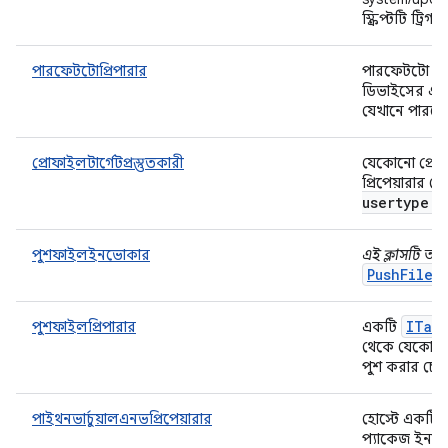
স্ক্রিপ্টটি ট্রিগ
পারফেটটোপ্রিপারার
পারফেটটো প্র
ডিভাইসের একটি
যেখানে পারফে
প্রোফাইলটার্গেটপ্রস্তুতকারী
যেকোনো প্রোফা
প্রিপেয়ারার 
usertype
.
p
পুশফাইলইনভোকার
এই ক্লাসটি অপ্
PushFileP
ITar
পুশফাইলপ্রিপারার
একটি
থেকে যেকোনো
পুশ করার চেষ্
পাইথনভার্চুয়ালএনভপ্রিপেয়ারার
হোস্টে একটি 
প্যাকেজ ইনস্