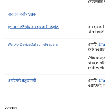
সেকেন্ডারি ব্
ব্যবহারকারীসহায়ক
দৃশ্যমান পটভূমি ব্যবহারকারী প্রস্তুতি
ব্যবহারকারীর জ
যা ব্যাকগ্রাউন্
ITar
WaitForDeviceDatetimePreparer
একটি
সেট হওয়ার জ
ঐচ্ছিকভাবে, 
না হলে এই প্
দেখাতে পারে।
ITar
ওয়াইফাইপ্রস্তুতকারী
একটি
ওয়াইফাই কন