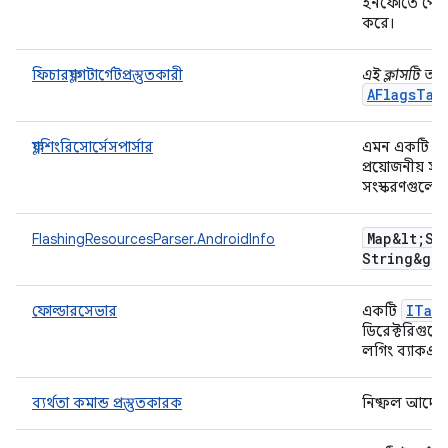
ইনফোতে পোস্ট-
করে।
ফিচারফ্ল্যাগটার্গেটপ্রস্তুতকারী
এই ক্লাসটি অপ্
AFlagsTar
ফ্ল্যাশিংরিসোর্সেসপার্সার
এমন একটি ক্লা
প্রয়োজনীয়
সংস্করণগুলো 
Map&lt;St
FlashingResourcesParser.AndroidInfo
String&gt;
ITar
ফোল্ডারসেভার
একটি
ডিরেক্টরিগুল
লগিং ব্যাকএন্
ব্যর্থতা কমান্ড প্রস্তুতকারক
নিষ্ফল আদেশ ক