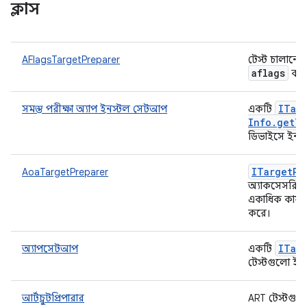
ক্লাস
AFlagsTargetPreparer
টেস্ট চালানো
aflags
ব্য
ITar
সমস্ত পরীক্ষা অ্যাপ ইনস্টল সেটআপ
একটি
Info
.
get
Te
ডিভাইসে ইনস
ITarget
Pr
AoaTargetPreparer
অ্যাকসেসরি (
একাধিক কার্যক
করে।
ITar
অ্যাপসেটআপ
একটি
টেস্টগুলো ইন
আর্টচ্রুটপ্রিপারার
ART টেস্টগুল