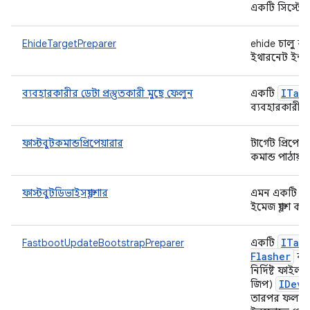
একটি সিস্টে
EhideTargetPreparer
ehide চালু করে,
ইথারনেট ইন্ট
ITar
ব্যবহারকারীর ডেটা প্রস্তুতকারী মুছে ফেলুন
একটি
ব্যবহারকারীর 
ফাস্টবুটকমান্ডপ্রিপেয়ারার
টার্গেট প্রিপেয
কমান্ড পাঠায়।
ফাস্টবুটডিভাইসফ্ল্যাশার
এমন একটি ক্লাস 
ইমেজ ফ্ল্যাশ 
ITar
FastbootUpdateBootstrapPreparer
একটি
Flasher
ব্য
নির্দিষ্ট ফাই
IDevi
জিপ)
তারপর ফলাফল র