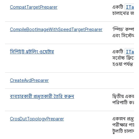
ITar
CompatTargetPreparer
একটি
চালানোর জন্য 
CompileBootImageWithSpeedTargetPreparer
'স্পিড' কম্পাই
এবং সিস্টেম স
ITar
সিপিইউ থ্রটলিং ওয়েটার
একটি
সর্বোচ্চ ফ্রিকোয
হওয়া পর্যন্ত 
CreateAvdPreparer
ব্যবহারকারী প্রস্তুতকারী তৈরি করুন
দ্বিতীয় একজন
পরিপাটি করার জ
CrosDutTopologyPreparer
একজন প্রস্তু
পরীক্ষার প্যা
টুলটি চালান।