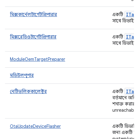
ITar
মিক্সকার্নেলটার্গেটপ্রিপারার
একটি
সাথে ডিভাইস 
ITar
মিক্সরেডিওটার্গেটপ্রিপারার
একটি
সাথে ডিভাইস 
ModuleOemTargetPreparer
মডিউলপুশার
ITar
নেটিভলিককালেক্টর
একটি
বর্তমানে অধি
শনাক্ত করার 
unreachable -
OtaUpdateDeviceFlasher
একটি ডিভাইস 
জন্য একটি সম্
system/updat