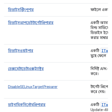
ডিভাইসস্ট্রিংপুশার
ফাইলে একটি স্ট
ডিভাইসআপডেটটার্গেটপ্রিপারার
একটি অ্যাবস্ট্রা
বিল্ড সার্ভিস
ডিভাইস ইমেজ
করার সাধারণ ধ
ITar
ডিভাইসওয়াইপার
একটি
মুছে ফেলে
ডেক্সমেটাডেটাএক্সট্র্যাক্টর
নির্দিষ্ট APK
করে।
DisableSELinuxTargetPreparer
টার্গেট প্রিপেয
করে দেয়।
ITar
ডাইনামিকসিস্টেমপ্রিপারার
একটি
Update-এর ম