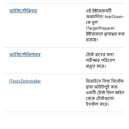
আইটার্গেটক্লিনার
এই ইন্টারফেসটি
অপ্রচলিত। tearDown-
কে মূল
ITargetPreparer
ইন্টারফেসে স্থানান্তর করা
হয়েছে।
আইটার্গেটপ্রিপারার
টেস্ট রানের জন্য
পরীক্ষার পরিবেশ
প্রস্তুত করে।
ITestsZipInstaller
ডিভাইসে বিল্ড সিস্টেম
দ্বারা আউটপুট করা
একটি টেস্ট জিপ ফাইল
থেকে টেস্টগুলো
ইনস্টল করে।