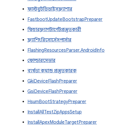
ফাস্টবুটডিভাইসফ্ল্যাশার
FastbootUpdateBootstrapPreparer
ফিচারফ্ল্যাগটার্গেটপ্রস্তুতকারী
ফ্ল্যাশিংরিসোর্সেসপার্সার
FlashingResourcesParser.AndroidInfo
ফোল্ডারসেভার
ব্যর্থতা কমান্ড প্রস্তুতকারক
GkiDeviceFlashPreparer
GsiDeviceFlashPreparer
HsumBootStrategyPreparer
InstallAllTestZipAppsSetup
InstallApexModuleTargetPreparer