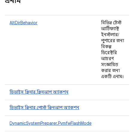
এনাম
AltDirBehavior
বিভিন্ন টেস্ট
আর্টিফ্যাক্ট
ইনস্টলার/
পুশারের জন্য
বিকল্প
ডিরেক্টরি
আচরণ
সংজ্ঞায়িত
করার জন্য
একটি এনাম।
ডিভাইস ক্লিনার.ক্লিনআপ অ্যাকশন
ডিভাইস ক্লিনার.পোস্ট ক্লিনআপ অ্যাকশন
DynamicSystemPreparer.PvmfwFlashMode