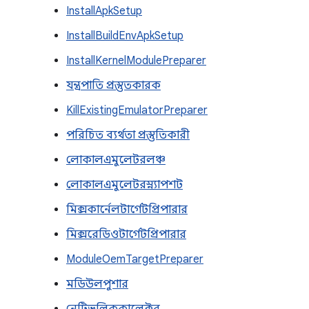
InstallApkSetup
InstallBuildEnvApkSetup
InstallKernelModulePreparer
যন্ত্রপাতি প্রস্তুতকারক
KillExistingEmulatorPreparer
পরিচিত ব্যর্থতা প্রস্তুতিকারী
লোকালএমুলেটরলঞ্চ
লোকালএমুলেটরস্ন্যাপশট
মিক্সকার্নেলটার্গেটপ্রিপারার
মিক্সরেডিওটার্গেটপ্রিপারার
ModuleOemTargetPreparer
মডিউলপুশার