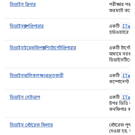
ডিভাইস ক্লিনার
পরীক্ষার পর পর
ফরম্যাট করে এব
ITar
ডিভাইসফ্ল্যাশপ্রিপারার
একটি
হার্ডওয়্যারে এ
ডিভাইসইমেজজিপফ্ল্যাশিংটার্গেটপ্রিপারার
একটি টার্গেট প্
মাধ্যমে সরবর
ডিভাইসটিকে ফ্ল
ITar
ডিভাইসমালিকলক্ষ্যপ্রস্তুতকারী
একটি
কম্পোনেন্ট 
ITar
ডিভাইস সেটআপ
একটি
উপর ভিত্তি ক
কনফিগার কর
ডিভাইস স্টোরেজ ফিলার
স্টোরেজ পূর্ণ ক
দেওয়া হয়, য