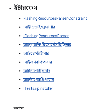
ইন্টারফেস
FlashingResourcesParser.Constraint
আইডিভাইসফ্ল্যাশার
IFlashingResourcesParser
আইফ্ল্যাশিংরিসোর্সেসরিট্রিভার
আইহোস্টক্লিনার
আইল্যাবপ্রিপারার
আইটার্গেটক্লিনার
আইটার্গেটপ্রিপারার
ITestsZipInstaller