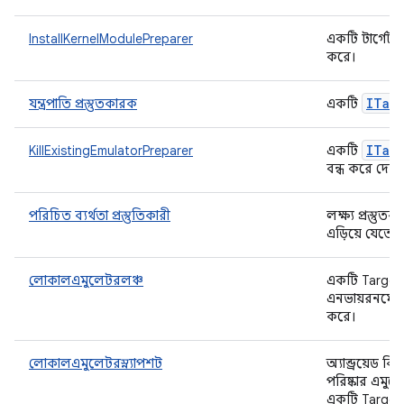
InstallKernelModulePreparer
একটি টার্গেট প
করে।
ITar
যন্ত্রপাতি প্রস্তুতকারক
একটি
ITar
KillExistingEmulatorPreparer
একটি
বন্ধ করে দেয়।
পরিচিত ব্যর্থতা প্রস্তুতিকারী
লক্ষ্য প্রস্তুতক
এড়িয়ে যেতে 
লোকালএমুলেটরলঞ্চ
একটি TargetPre
এনভায়রনমেন্ট
করে।
লোকালএমুলেটরস্ন্যাপশট
অ্যান্ড্রয়েড
পরিষ্কার এমুলে
একটি Target